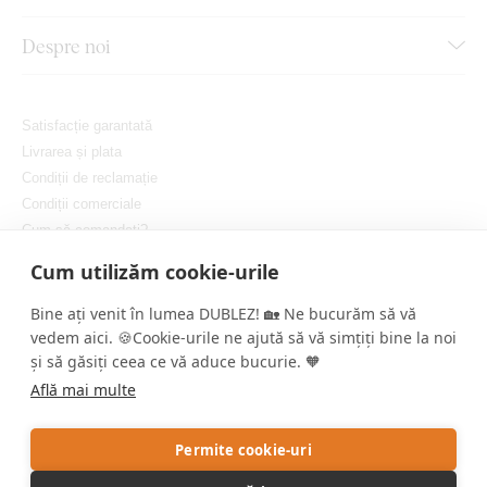
Despre noi
Satisfacție garantată
Livrarea și plata
Condiții de reclamație
Condiții comerciale
Cum să comandați?
Protejarea confidențialității dvs.
Cum utilizăm cookie-urile
Setați cookie-urile
Bine ați venit în lumea DUBLEZ! 🏡 Ne bucurăm să vă
vedem aici. 🍪Cookie-urile ne ajută să vă simțiți bine la noi
și să găsiți ceea ce vă aduce bucurie. 🧡
Află mai multe
Copyright © DUBLEZ 2026 | Toate drepturile rezervate
Permite cookie-uri
Crearea magazinelor online performante de către
RIESENIA