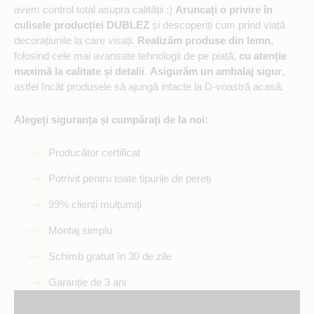
avem control total asupra calității :)
Aruncați o privire în
culisele producției DUBLEZ
și descoperiți cum prind viață
decorațiunile la care visați.
Realizăm produse din lemn
,
folosind cele mai avansate tehnologii de pe piață,
cu atenție
maximă la calitate și detalii
.
Asigurăm un ambalaj sigur
,
astfel încât produsele să ajungă intacte la D-voastră acasă.
Alegeți siguranța și cumpărați de la noi:
Producător certificat
Potrivit pentru toate tipurile de pereți
99% clienți mulțumiți
Montaj simplu
Schimb gratuit în 30 de zile
Garanție de 3 ani