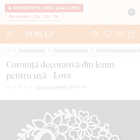
🔥 REDUCERI DE VARĂ: până la 30%!
Mai rămâne -
23o
:
1m
:
34s
tegorii
Decorațiuni casă
Decorațiuni pentru ușă
Coronițe din lemn pentru ușă
Coroniță decorativă din lemn
pentru ușă - Love
(
0 recenzii
)
Model:
BD-NS-09