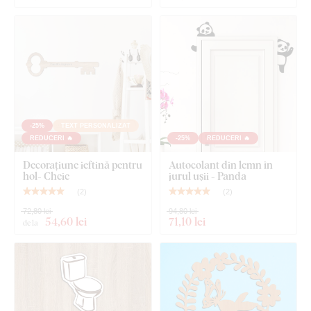
-25%
TEXT PERSONALIZAT
REDUCERI 🔥
-25%
REDUCERI 🔥
Decorațiune ieftină pentru
Autocolant din lemn în
hol- Cheie
jurul ușii - Panda
(
2
)
(
2
)
72,80 lei
94,80 lei
54
,60 lei
71
,10 lei
de la