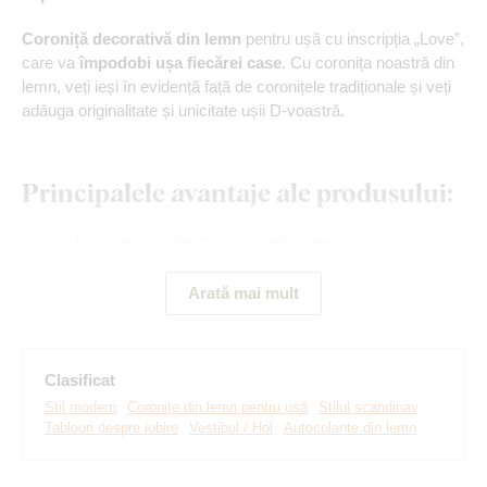
Coroniță decorativă din lemn
pentru ușă cu inscripția „Love”,
care va
împodobi ușa fiecărei case
. Cu coronița noastră din
lemn, veți ieși în evidență față de coronițele tradiționale și veți
adăuga originalitate și unicitate ușii D-voastră.
Principalele avantaje ale produsului:
Decorațiune ieftină și elegantă pentru ușă
Montare ușoară
Arată mai mult
Producție ecologică
Multe decoruri din care să alegeți
Clasificat
Stil modern
Coronițe din lemn pentru ușă
Stilul scandinav
Tablouri despre iubire
Vestibul / Hol
Autocolante din lemn
Montaj pe care îl poate realiza
oricine: