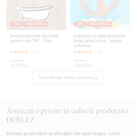
-25%
REDUCERI 🔥
-25%
REDUCERI 🔥
Semn indicator din lemn
Coroniță de primăvară din
pentru ușă WC + Baie
lemn pentru ușă - Iepure
și fluture
(
16
)
(
2
)
61,10 lei
72,80 lei
45
,90 lei
54
,60 lei
Încarcă mai multe produse
Aruncați o privire în culisele producției
DUBLEZ
Suntem producător și vânzător într-unul singur
. Astfel,