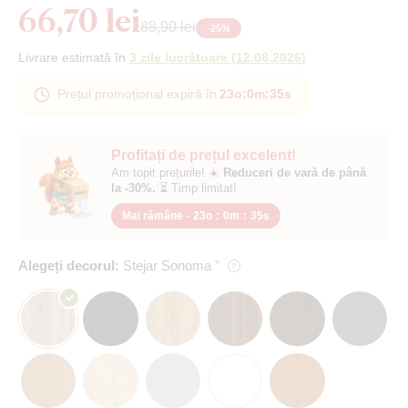
66,70 lei
88,90 lei
-
25
%
Livrare estimată în
3 zile lucrătoare
(
12.08.2026
)
Prețul promoțional expiră în
23o
:
0m
:
34s
Profitați de prețul excelent!
Am topit prețurile! ☀️
Reduceri de vară de până
la -30%.
⏳ Timp limitat!
Mai rămâne -
23o
:
0m
:
34s
Alegeți decorul:
Stejar Sonoma