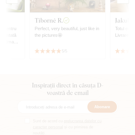
Tiborné R.
Jakub V
lt pentru
Perfect, very beautiful, just like in
Totul este
încântată
the pictures🤩
Livrare ra
t ultima
nd cu
5/5
Inspirații direct în căsuța D-
voastră de email
Abonare
Sunt de acord cu
prelucrarea datelor cu
caracter personal
și cu primirea de
noutăți.