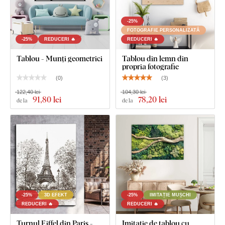
Ce este inclus în pachet?
-25%
FOTOGRAFIE PERSONALIZATĂ
-25%
REDUCERI 🔥
REDUCERI 🔥
Semn indicator din lemn pentru ușă
Tablou - Munți geometrici
Tablou din lemn din
propria fotografie
(
0
)
(
3
)
122,40 lei
104,30 lei
91
,80 lei
78
,20 lei
de la
de la
-25%
3D EFEKT
-25%
IMITAȚIE MUȘCHI
REDUCERI 🔥
REDUCERI 🔥
Turnul Eiffel din Paris -
Imitație de tablou cu