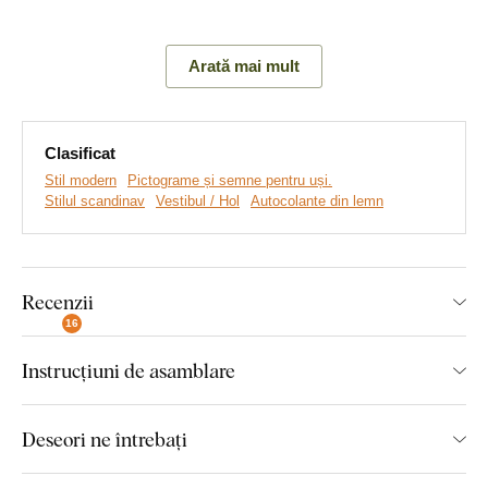
Creează un efect 3D
Arată mai mult
Gravură în relief
Multe decoruri din care să alegeți
Clasificat
Stil modern
Pictograme și semne pentru uși.
Stilul scandinav
Vestibul / Hol
Autocolante din lemn
Montaj pe care îl poate realiza
oricine:
Recenzii
16
Montajul produsului este foarte simplu :) Pentru agățarea
produsului recomandăm utilizarea unei benzi din spumă sau a
Instrucțiuni de asamblare
unor mici cuie. Simplu, fără nicio găurire.
Aceste accesorii le puteți achiziționa comod
direct din
Deseori ne întrebați
magazinul nostru online
la produs.