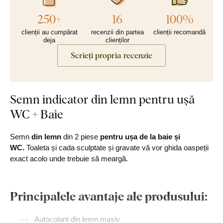
250+
16
100%
clienții au cumpărat
recenzii din partea
clienții recomandă
deja
clienților
Scrieți propria recenzie
Semn indicator din lemn pentru ușă
WC + Baie
Semn
din lemn
din 2 piese
pentru ușa de la baie și
WC.
Toaleta și cada sculptate și gravate vă vor ghida oaspeții
exact acolo unde trebuie să meargă.
Principalele avantaje ale produsului:
Autocolant din lemn masiv