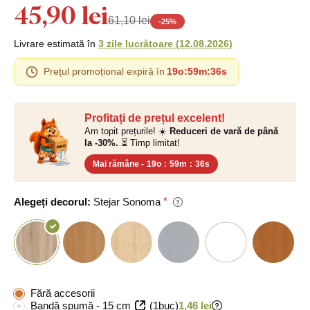
45,90 lei
61,10 lei
-
25
%
Livrare estimată în
3 zile lucrătoare
(
12.08.2026
)
Prețul promoțional expiră în
19o
:
59m
:
35s
Profitați de prețul excelent!
Am topit prețurile! ☀️
Reduceri de vară de până
la -30%.
⏳ Timp limitat!
Mai rămâne -
19o
:
59m
:
35s
Alegeți decorul:
Stejar Sonoma
Fără accesorii
Bandă spumă - 15 cm
(1buc)
1,46 lei