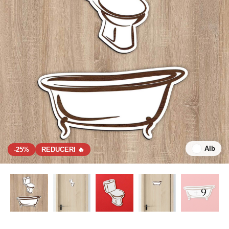
Alb
-25%
REDUCERI 🔥
+ 9