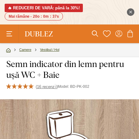
🔥 REDUCERI DE VARĂ: până la 30%!
Mai rămâne -
20o
:
0m
:
36s
Camere
Vestibul / Hol
Semn indicator din lemn pentru
ușă WC + Baie
(
16 recenzii
)
Model:
BD-PK-002