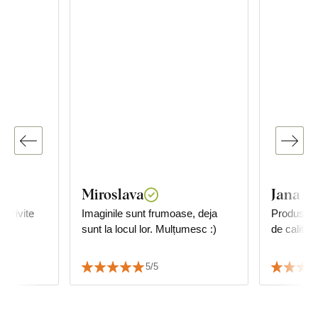
Miroslava
Jana P.
potrivite
Imaginile sunt frumoase, deja
Produs fo
sunt la locul lor. Mulțumesc :)
de calitate
5/5