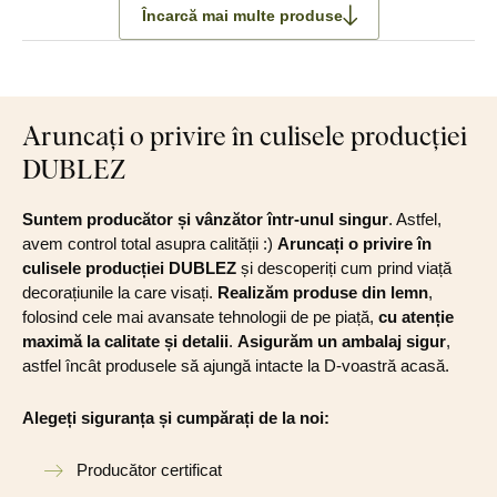
Încarcă mai multe produse
Aruncați o privire în culisele producției
DUBLEZ
Suntem producător și vânzător într-unul singur
. Astfel,
avem control total asupra calității :)
Aruncați o privire în
culisele producției DUBLEZ
și descoperiți cum prind viață
decorațiunile la care visați.
Realizăm produse din lemn
,
folosind cele mai avansate tehnologii de pe piață,
cu atenție
maximă la calitate și detalii
.
Asigurăm un ambalaj sigur
,
astfel încât produsele să ajungă intacte la D-voastră acasă.
Alegeți siguranța și cumpărați de la noi:
Producător certificat