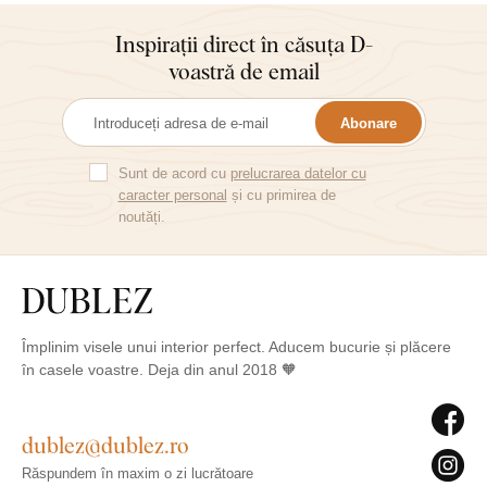
Inspirații direct în căsuța D-
voastră de email
Abonare
Sunt de acord cu
prelucrarea datelor cu
caracter personal
și cu primirea de
noutăți.
Împlinim visele unui interior perfect. Aducem bucurie și plăcere
în casele voastre. Deja din anul 2018 🧡
dublez@dublez.ro
Răspundem în maxim o zi lucrătoare