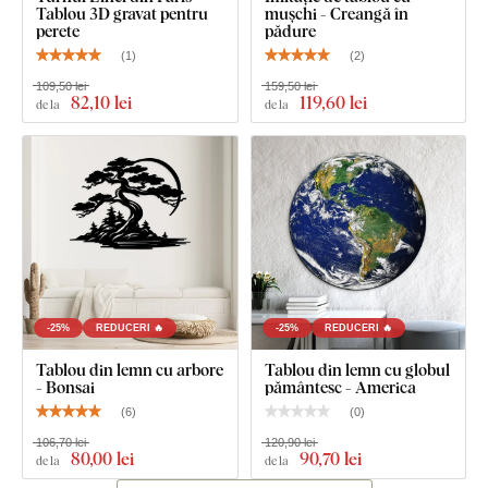
Tablou 3D gravat pentru
mușchi - Creangă în
perete
pădure
(
1
)
(
2
)
109,50 lei
159,50 lei
82
,10 lei
119
,60 lei
de la
de la
-25%
REDUCERI 🔥
-25%
REDUCERI 🔥
Tablou din lemn cu arbore
Tablou din lemn cu globul
- Bonsai
pământesc - America
(
6
)
(
0
)
106,70 lei
120,90 lei
80
,00 lei
90
,70 lei
de la
de la