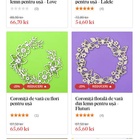
lemn pentru ușă - Love
pentru ușă - Lalele
(
0
)
(
4
)
88,90 lei
72,80 lei
66
,70 lei
54
,60 lei
-25%
REDUCERI 🔥
-25%
REDUCERI 🔥
Coroniță de vară cu flori
Coroniță florală de vară
pentru ușă
din lemn pentru ușă -
Fluturi
(
1
)
(
4
)
87,50 lei
87,50 lei
65
,60 lei
65
,60 lei