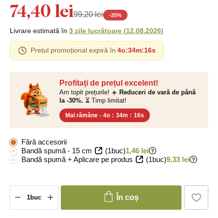
74,40 lei
99,20 lei
-
25
%
Livrare estimată în
3 zile lucrătoare
(
12.08.2026
)
Prețul promoțional expiră în
4o
:
34m
:
16s
Profitați de prețul excelent!
Am topit prețurile! ☀️
Reduceri de vară de până
la -30%.
⏳ Timp limitat!
Mai rămâne -
4o
:
34m
:
16s
Fără accesorii
Bandă spumă - 15 cm
(1buc)
1,46 lei
Bandă spumă + Aplicare pe produs
(1buc)
9,33 lei
În coș