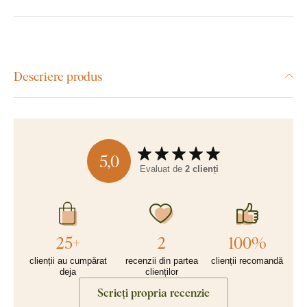
Descriere produs
5,0
Evaluat de
2 clienți
25+
2
100%
clienții au cumpărat
recenzii din partea
clienții recomandă
deja
clienților
Scrieți propria recenzie