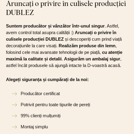
Aruncați o privire în culisele producției
DUBLEZ
Suntem producător și vânzător într-unul singur
. Astfel,
avem control total asupra calității :)
Aruncați o privire în
culisele producției DUBLEZ
și descoperiți cum prind viață
decorațiunile la care visați.
Realizăm produse din lemn
,
folosind cele mai avansate tehnologii de pe piață,
cu atenție
maximă la calitate și detalii
.
Asigurăm un ambalaj sigur
,
astfel încât produsele să ajungă intacte la D-voastră acasă.
Alegeți siguranța și cumpărați de la noi:
Producător certificat
Potrivit pentru toate tipurile de pereți
99% clienți mulțumiți
Montaj simplu