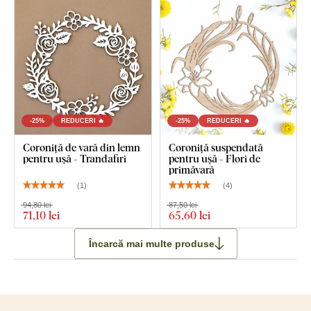
-25%
REDUCERI 🔥
-25%
REDUCERI 🔥
Coroniță de vară din lemn
Coroniță suspendată
pentru ușă - Trandafiri
pentru ușă - Flori de
primăvară
(
1
)
(
4
)
94,80 lei
87,50 lei
71
,10 lei
65
,60 lei
Încarcă mai multe produse