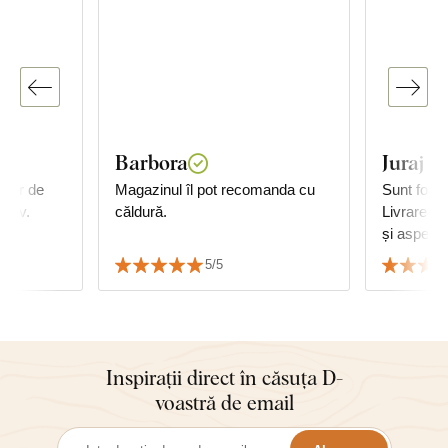
Barbora
Juraj G
ușor de
Magazinul îl pot recomanda cu
Sunt foart
ozav.
căldură.
Livrarea, 
și aspectu
Recomand 
5/5
Juraj
Inspirații direct în căsuța D-
voastră de email