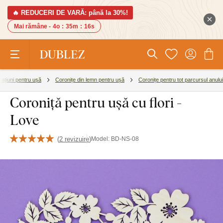
🔥 REDUCERI DE VARĂ: până la 30%!
Mai rămâne -
4o
:
35m
:
16s
ațiuni pentru ușă
Coronițe din lemn pentru ușă
Coronițe pentru tot parcursul anului
Coroniță pentru ușă cu flori -
Love
(
2 revizuire
)
Model:
BD-NS-08