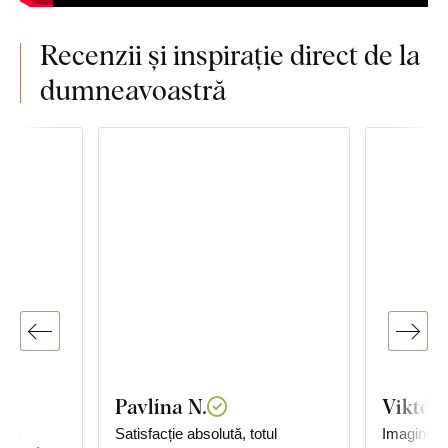
Recenzii și inspirație direct de la
dumneavoastră
Pavlína N.
Viktóri
arte
Satisfacție absolută, totul
Imaginea s