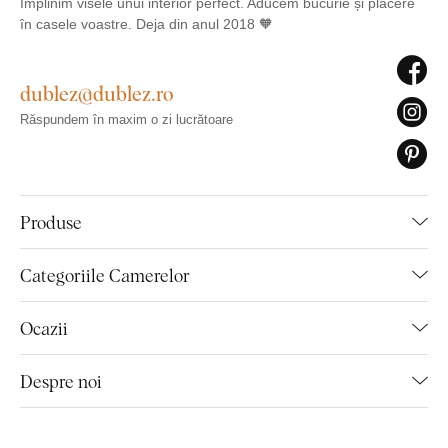
Împlinim visele unui interior perfect. Aducem bucurie și plăcere
în casele voastre. Deja din anul 2018 🧡
dublez@dublez.ro
Răspundem în maxim o zi lucrătoare
Produse
Categoriile Camerelor
Ocazii
Despre noi