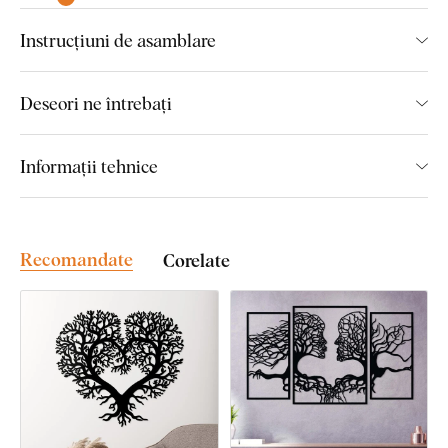
fertilității, precum și imortalității
. Se referă, de asemenea, la
conexiunea spiritualității și lumea materială. Copacul își trage
Instrucțiuni de asamblare
puterea din rădăcini, iar ramurile sale se întind spre cer,
încărcându-se cu energie cosmică.
Deseori ne întrebați
Montaj pe care îl poate realiza
Informații tehnice
oricine:
Montajul produsului este foarte simplu :) Pentru agățarea
produsului recomandăm utilizarea unei benzi din spumă sau a
Recomandate
Corelate
unor mici cuie. Simplu, fără nicio găurire.
Aceste accesorii le puteți achiziționa comod
direct din
magazinul nostru online
la produs.
Cantitatea de bandă din spumă vă este recomandată automat
pentru fiecare dimensiune a produsului. Dacă doriți să
simplificați montajul și mai mult,
vă putem aplica profesional