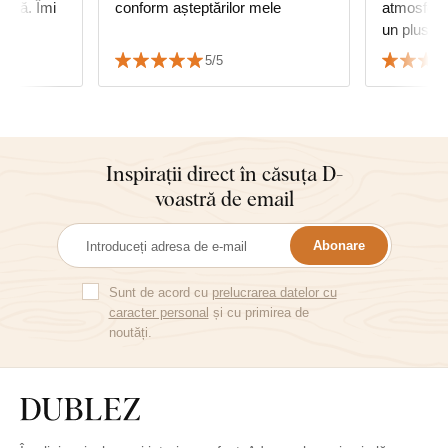
genă. Îmi
conform așteptărilor mele
atmosfera
un plus de
foarte mul
5/5
serviciu.
Inspirații direct în căsuța D-
voastră de email
Abonare
Sunt de acord cu
prelucrarea datelor cu
caracter personal
și cu primirea de
noutăți.