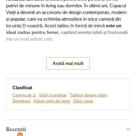
potrivi de minune în living sau dormitor. În ultimii ani, Copacul
Vieții a devenit un accesoriu de design contemporan, modern
și popular, care va schimba atmosfera în orice cameră din
locuința D-voastră. Acest tablou în formă de inimă
este un
ideal cadou pentru femei
, captând esența iubirii și frumuseții
într-un mod artistic unic.
Principalele avantaje ale produsului:
Arată mai mult
Simbol al vieții și al iubirii
Decorațiune din lemn pentru perete
Clasificat
Camera de zi
Stilul scandinav
Tablouri despre iubire
Ideal ca și cadou pentru femei
Dormitorul
Arborii vieții din lemn
Stilul clasic
Perfect pentru dormitor
Copacului vieții este întâlnit în diferite culturi și religii, unde este
Recenzii
venerat ca
simbol al vieții, înțelepciunii, creației, unității și
51