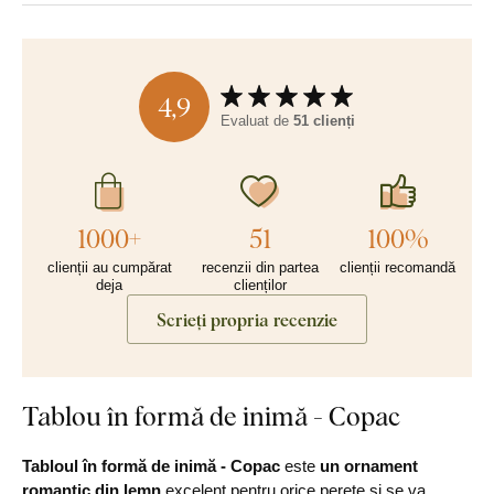
4,9
Evaluat de
51 clienți
1000+
51
100%
clienții au cumpărat
recenzii din partea
clienții recomandă
deja
clienților
Scrieți propria recenzie
Tablou în formă de inimă - Copac
Tabloul în formă de inimă - Copac
este
un ornament
romantic din lemn
excelent pentru orice perete și se va