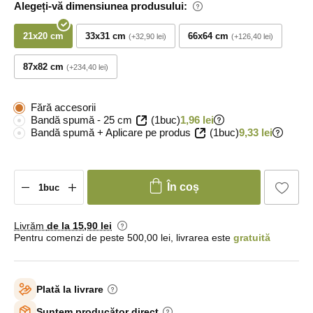
Alegeți-vă dimensiunea produsului:
21x20 cm
33x31 cm
66x64 cm
+32,90 lei
+126,40 lei
87x82 cm
+234,40 lei
Fără accesorii
Bandă spumă - 25 cm
(1buc)
1,96 lei
Bandă spumă + Aplicare pe produs
(1buc)
9,33 lei
În coș
Livrăm
de la 15
,90 lei
Pentru comenzi de peste 500,00 lei, livrarea este
gratuită
Plată la livrare
Suntem producător direct