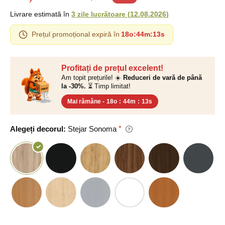
Livrare estimată în
3 zile lucrătoare
(
12.08.2026
)
Prețul promoțional expiră în
18o
:
44m
:
12s
Profitați de prețul excelent!
Am topit prețurile! ☀️
Reduceri de vară de până
la -30%.
⏳ Timp limitat!
Mai rămâne -
18o
:
44m
:
12s
Alegeți decorul:
Stejar Sonoma