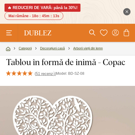
🔥 REDUCERI DE VARĂ: până la 30%!
Mai rămâne -
18o
:
45m
:
12s
Categorii
Decorațiuni casă
Arborii vieții din lemn
Tablou în formă de inimă - Copac
(
51 recenzii
)
Model:
BD-SZ-08