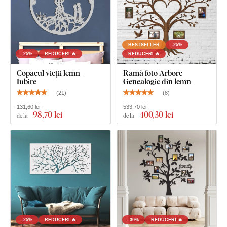
BESTSELLER
-25%
-25%
REDUCERI 🔥
REDUCERI 🔥
Copacul vieții lemn -
Ramă foto Arbore
Iubire
Genealogic din lemn
(
21
)
(
8
)
131,60 lei
533,70 lei
98
,70 lei
400
,30 lei
de la
de la
-25%
REDUCERI 🔥
-30%
REDUCERI 🔥