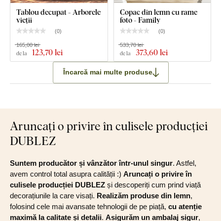
Tablou decupat - Arborele
Copac din lemn cu rame
vieții
foto - Family
(
0
)
(
0
)
165,00 lei
533,70 lei
123
,70 lei
373
,60 lei
de la
de la
Încarcă mai multe produse
Aruncați o privire în culisele producției
DUBLEZ
Suntem producător și vânzător într-unul singur
. Astfel,
avem control total asupra calității :)
Aruncați o privire în
culisele producției DUBLEZ
și descoperiți cum prind viață
decorațiunile la care visați.
Realizăm produse din lemn
,
folosind cele mai avansate tehnologii de pe piață,
cu atenție
maximă la calitate și detalii
.
Asigurăm un ambalaj sigur
,