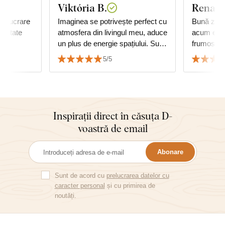
Viktória B.
Renata
prelucrare
Imaginea se potrivește perfect cu
Bună ziua,
calitate
atmosfera din livingul meu, aduce
acum este
un plus de energie spațiului. Sunt
frumos. Se vede de asemenea și
foarte mulțumit de calitate și de
copacul vi
5/5
serviciu.
Inspirații direct în căsuța D-
voastră de email
Abonare
Sunt de acord cu
prelucrarea datelor cu
caracter personal
și cu primirea de
noutăți.