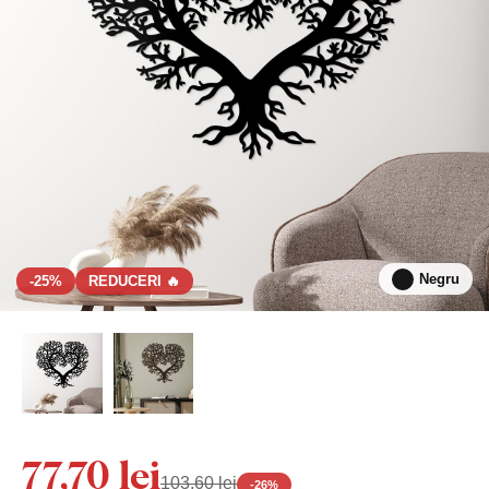
Negru
-25%
REDUCERI 🔥
77,70 lei
103,60 lei
-
26
%