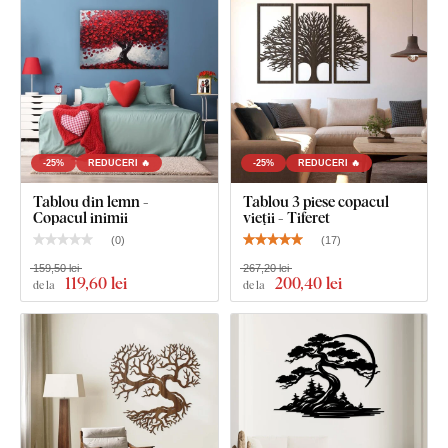
Ce este inclus în pachet?
Copacul vieții din lemn - Inimă
-25%
REDUCERI 🔥
-25%
REDUCERI 🔥
Tablou din lemn -
Tablou 3 piese copacul
Copacul inimii
vieții - Tiferet
(
0
)
(
17
)
159,50 lei
267,20 lei
119
,60 lei
200
,40 lei
de la
de la