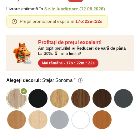
Livrare estimată în
3 zile lucrătoare
(
12.08.2026
)
Prețul promoțional expiră în
17o
:
22m
:
22s
Profitați de prețul excelent!
Am topit prețurile! ☀️
Reduceri de vară de până
la -30%.
⏳ Timp limitat!
Mai rămâne -
17o
:
22m
:
22s
Alegeți decorul:
Stejar Sonoma