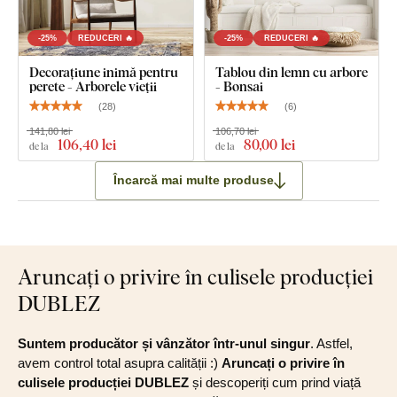
-25%
REDUCERI 🔥
-25%
REDUCERI 🔥
Decorațiune inimă pentru
Tablou din lemn cu arbore
perete - Arborele vieții
- Bonsai
(
28
)
(
6
)
141,80 lei
106,70 lei
106
,40 lei
80
,00 lei
de la
de la
Încarcă mai multe produse
Aruncați o privire în culisele producției
DUBLEZ
Suntem producător și vânzător într-unul singur
. Astfel,
avem control total asupra calității :)
Aruncați o privire în
culisele producției DUBLEZ
și descoperiți cum prind viață