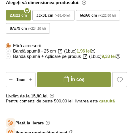
Alegeți-vă dimensiunea produsului:
23x21 cm
33x31 cm
66x60 cm
+28,40 lei
+122,80 lei
87x79 cm
+224,20 lei
Fără accesorii
Bandă spumă - 25 cm
(1buc)
1,96 lei
Bandă spumă + Aplicare pe produs
(1buc)
9,33 lei
În coș
Livrăm
de la 15
,90 lei
Pentru comenzi de peste 500,00 lei, livrarea este
gratuită
Plată la livrare
Suntem producător direct