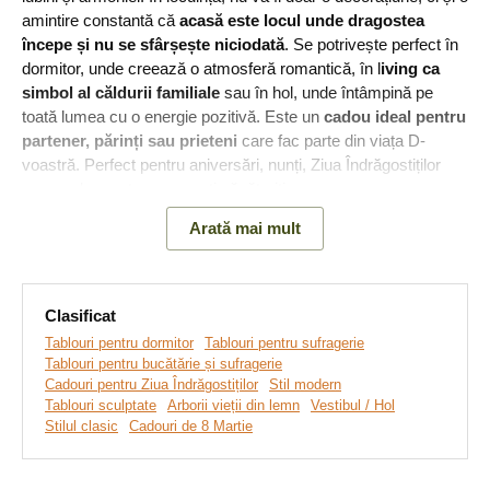
amintire constantă că
acasă este locul unde dragostea
începe și nu se sfârșește niciodată
. Se potrivește perfect în
dormitor, unde creează o atmosferă romantică, în l
iving ca
simbol al căldurii familiale
sau în hol, unde întâmpină pe
toată lumea cu o energie pozitivă. Este un
cadou ideal pentru
partener, părinți sau prieteni
care fac parte din viața D-
voastră. Perfect pentru aniversări, nunți, Ziua Îndrăgostiților
sau ca dar pentru proaspeți căsătoriți.
Arată mai mult
Semnificația:
Două coroane împletite creează o imagine unică
a sprijinului reciproc, în care ramurile se dezvoltă asemenea
relațiilor care devin mai puternice în timp, iar rădăcinile oferă
stabilitate și baze solide.
Clasificat
Tablouri pentru dormitor
Tablouri pentru sufragerie
Tablouri pentru bucătărie și sufragerie
Principalele avantaje ale produsului:
Cadouri pentru Ziua Îndrăgostiților
Stil modern
Tablouri sculptate
Arborii vieții din lemn
Vestibul / Hol
Stilul clasic
Cadouri de 8 Martie
Tablou cu design în formă de copac-inimă
Ideal pentru living sau dormitor