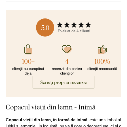
5,0
Evaluat de
4 clienți
100+
4
100%
clienții au cumpărat
recenzii din partea
clienții recomandă
deja
clienților
Scrieți propria recenzie
Copacul vieții din lemn - Inimă
Copacul vieții din lemn, în formă de inimă
, este un simbol al
iubirii și armoniei. În locuință, nu va fi doar o decorațiune, ci și o