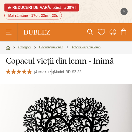
🔥 REDUCERI DE VARĂ: până la 30%!
Mai rămâne -
17o
:
23m
:
22s
Categorii
Decorațiuni casă
Arborii vieții din lemn
Copacul vieții din lemn - Inimă
(
4 revizuire
)
Model:
BD-SZ-38