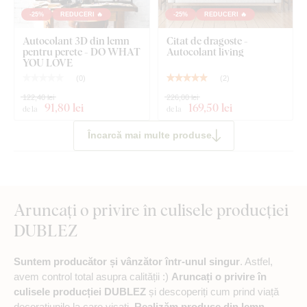
-25%
REDUCERI 🔥
-25%
REDUCERI 🔥
Autocolant 3D din lemn
Citat de dragoste -
pentru perete - DO WHAT
Autocolant living
YOU LOVE
(
0
)
(
2
)
122,40 lei
226,00 lei
91
,80 lei
169
,50 lei
de la
de la
Încarcă mai multe produse
Aruncați o privire în culisele producției
DUBLEZ
Suntem producător și vânzător într-unul singur
. Astfel,
avem control total asupra calității :)
Aruncați o privire în
culisele producției DUBLEZ
și descoperiți cum prind viață
decorațiunile la care visați.
Realizăm produse din lemn
,