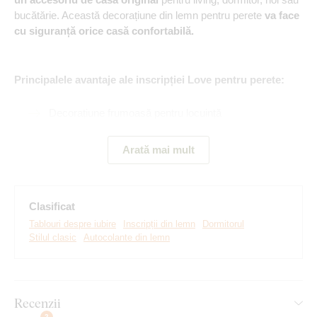
bucătărie. Această decorațiune din lemn pentru perete
va face
cu siguranță orice casă confortabilă.
Principalele avantaje ale inscripției Love pentru perete:
Decorațiune frumoasă pentru locuință
Montare ușoară pe perete
Arată mai mult
Material din lemn de 3 mm grosime
2 dimensiuni și multe decoruri din care puteți alege
Clasificat
Nu este vorba despre un autocolant obișnuit din hârtie,
Tablouri despre iubire
Inscripții din lemn
Dormitorul
ci
Stilul clasic
Autocolante din lemn
despre o inscripție din lemn cu o grosime de 3 mm, ceea ce
face ca literele de pe perete să pară 3D.
Recenzii
2