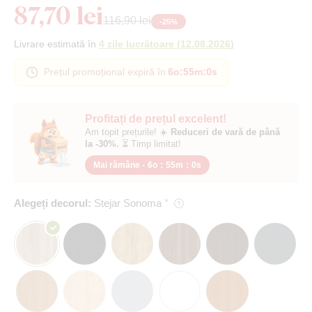
87,70 lei
116,90 lei
-
25
%
Livrare estimată în
4 zile lucrătoare
(
12.08.2026
)
Prețul promoțional expiră în
6o
:
54m
:
59s
Profitați de prețul excelent!
Am topit prețurile! ☀️
Reduceri de vară de până
la -30%.
⏳ Timp limitat!
Mai rămâne -
6o
:
54m
:
59s
Alegeți decorul:
Stejar Sonoma