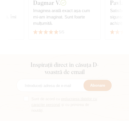
Dagmar V.
Pavla K
arte
Imaginea arată exact așa cum
Satisfacți
genă. Îmi
mi-am imaginat. Sunt foarte
siguranță 
mulțumită.
achiziție
5/5
Inspirații direct în căsuța D-
voastră de email
Abonare
Sunt de acord cu
prelucrarea datelor cu
caracter personal
și cu primirea de
noutăți.