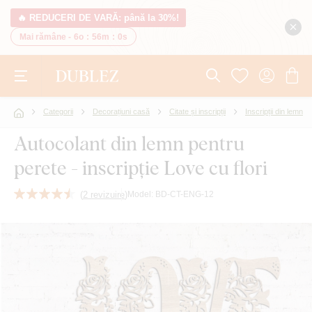
🔥 REDUCERI DE VARĂ: până la 30%!
Mai rămâne -
6o
:
55m
:
59s
Categorii
Decorațiuni casă
Citate și inscripții
Inscripții din lemn
Autocolant din lemn pentru
perete - inscripție Love cu flori
(
2 revizuire
)
Model:
BD-CT-ENG-12