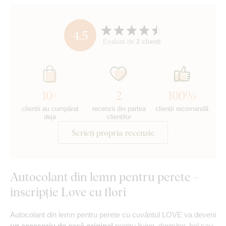
4,5
Evaluat de
2 clienți
10+
2
100%
clienții au cumpărat
recenzii din partea
clienții recomandă
deja
clienților
Scrieți propria recenzie
Autocolant din lemn pentru perete -
inscripție Love cu flori
Autocolant din lemn pentru perete cu cuvântul LOVE va deveni
un accesoriu de casă original
pentru living, dormitor, hol sau