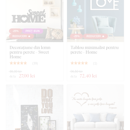
-25%
PREȚ BUN
REDUCERI 🔥
-25%
REDUCERI 🔥
Decorațiune din lemn
Tablou minimalist pentru
pentru perete - Sweet
perete - Home
Home
(
39
)
(
1
)
36,00 lei
96,50 lei
27
,00 lei
72
,40 lei
de la
de la