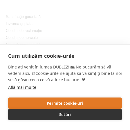
Satisfacție garantată
Livrarea și plata
Condiții de reclamație
Condiții comerciale
Cum să comandați?
Protejarea confidențialității dvs.
Cum utilizăm cookie-urile
Setați cookie-urile
Bine ați venit în lumea DUBLEZ! 🏡 Ne bucurăm să vă
vedem aici. 🍪Cookie-urile ne ajută să vă simțiți bine la noi
și să găsiți ceea ce vă aduce bucurie. 🧡
Află mai multe
Copyright © DUBLEZ 2026 | Toate drepturile rezervate
Permite cookie-uri
Crearea magazinelor online performante de către
RIESENIA
Setări
Acest site este protejat de reCAPTCHA, iar Google aplică
Politica de
confidențialitate
și
Termenii și condițiile
.