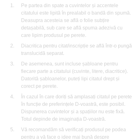
Pe partea din spate a cuvintelor și accentele
citatului este lipită în prealabil o bandă din spumă.
Deasupra acesteia se află o folie subțire
detașabilă, sub care se află spuma adezivă cu
care lipim produsul pe perete.
Diacritica pentru citat/inscripție se află într-o pungă
translucidă separat.
De asemenea, sunt incluse șabloane pentru
fiecare parte a citatului (cuvinte, litere, diacritice).
Datorită șabloanelor, puteți lipi citatul drept și
corect pe perete.
În cazul în care doriți să amplasați citatul pe perete
în funcție de preferințele D-voastră, este posibil.
Dispunerea cuvintelor și a spațiilor nu este fixă.
Totul depinde de imaginația D-voastră.
Vă recomandăm să verificați produsul pe podea
pentru a vă face o idee mai bună despre