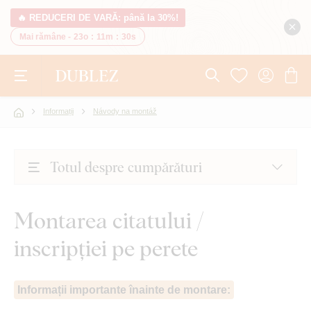
🔥 REDUCERI DE VARĂ: până la 30%!
Mai rămâne -
23o
:
11m
:
29s
Informații
Návody na montáž
Totul despre cumpărături
Montarea citatului /
inscripției pe perete
Informații importante înainte de montare: