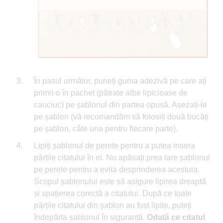
În pasul următor, puneți guma adezivă pe care ați
primit-o în pachet (pătrate albe lipicioase de
cauciuc) pe șablonul din partea opusă. Așezați-le
pe șablon (vă recomandăm să folosiți două bucăți
pe șablon, câte una pentru fiecare parte).
Lipiți șablonul de perete pentru a putea insera
părțile citatului în el. Nu apăsați prea tare șablonul
pe perete pentru a evita desprinderea acestuia.
Scopul șablonului este să asigure lipirea dreaptă
și spațierea corectă a citatului. După ce toate
părțile citatului din șablon au fost lipite, puteți
îndepărta șablonul în siguranță.
Odată ce citatul