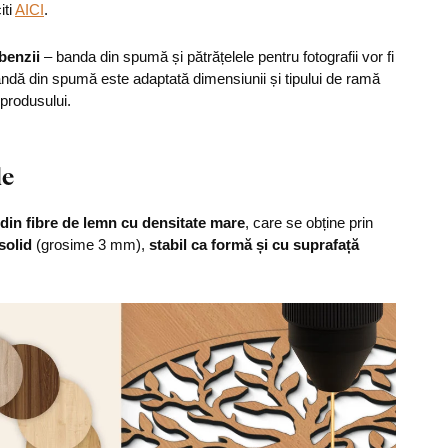
iti
AICI
.
 benzii
– banda din spumă și pătrățelele pentru fotografii vor fi
bandă din spumă este adaptată dimensiunii și tipului de ramă
 produsului.
le
din fibre de lemn cu densitate mare
, care se obține prin
solid
(grosime 3 mm),
stabil ca formă și cu suprafață