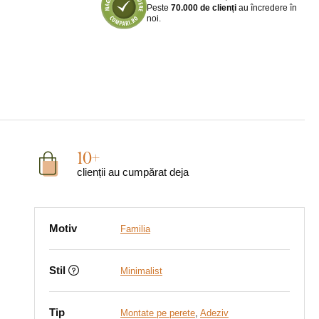
Peste
70.000 de clienți
au încredere în
noi.
10+
clienții au cumpărat deja
Motiv
Familia
Stil
Minimalist
Tip
Montate pe perete
,
Adeziv