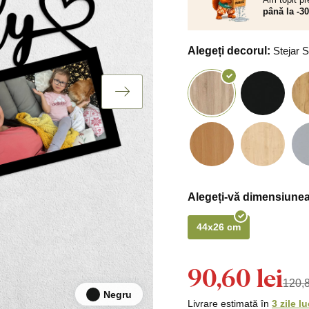
până la -3
Alegeți decorul:
Stejar
Alegeți-vă dimensiunea
44x26 cm
90,60 lei
120,8
Negru
Livrare estimată în
3 zile l