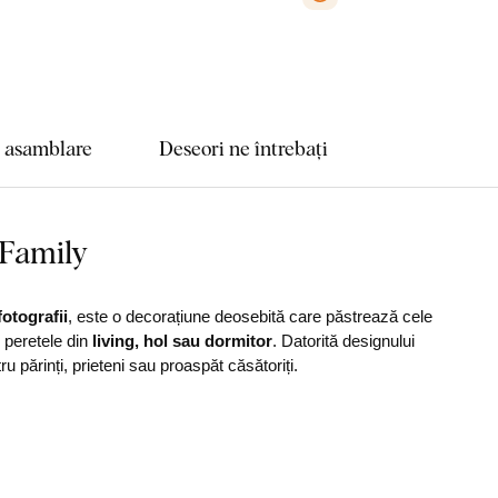
e asamblare
Deseori ne întrebați
 Family
fotografii
, este o decorațiune deosebită care păstrează cele
 peretele din
living, hol sau dormitor
. Datorită designului
 părinți, prieteni sau proaspăt căsătoriți.