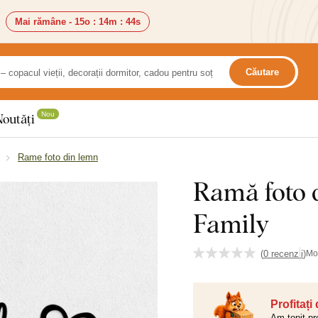
Mai rămâne -
15o
:
14m
:
43s
Căutare
Nou
Noutăți
Rame foto din lemn
Ramă foto d
Family
(
0 recenzii
)
Mo
Profitați
Am topit pr