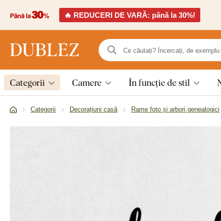
🔥 REDUCERI DE VARĂ: până la 30%!
Categorii
Camere
În funcție de stil
Categorii
Decorațiuni casă
Rame foto și arbori genealogici