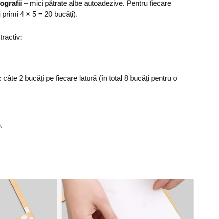
ografii
– mici pătrate albe autoadezive. Pentru fiecare
i primi 4 × 5 = 20 bucăți).
tractiv:
: câte 2 bucăți pe fiecare latură (în total 8 bucăți pentru o
.