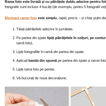
Rama foto este livrată și cu pătrățele dublu adezive pentru fot
fotografie sunt incluse 4 bucăți (de exemplu, pentru 5 fotografii veț
Montajul ramei foto
este simplu
, rapid, precis – și chiar puțin dis
Tăiați pătrățelele adezive în jumătate.
Pe partea din spate
lipiți pătrățelele în colțuri, pe contur
ramă foto).
Lipiți fotografiile în ramă din partea din spate.
Aplicați
banda din spumă
pe partea din spate a ramei foto
Lipiți rama foto pe perete.
Vă bucurați de noua decorațiune.