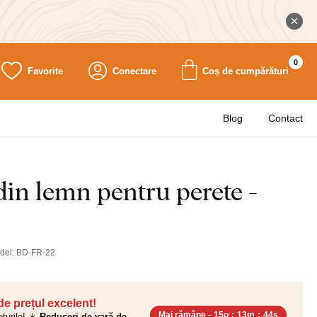
0
Favorite
Conectare
Coș de cumpărături
Blog
Contact
in lemn pentru perete -
del:
BD-FR-22
 de prețul excelent!
Mai rămâne -
15o
:
13m
:
42s
ețurile! ☀️
Reduceri de vară de