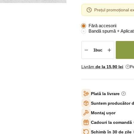
Prețul promoțional ex
Fără accesorii
Bandă spumă + Aplicat
Livrăm
de la 15
,90 lei
Pe
Plată la livrare
Suntem producător d
Montaj ușor
Cadouri la comandă
Schimb în 30 de zile