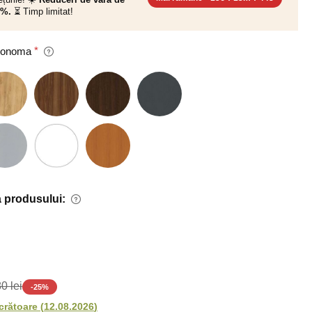
0%.
⏳ Timp limitat!
 Sonoma
 produsului:
0 lei
-
25
%
ucrătoare
(
12.08.2026
)