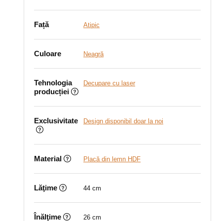
Față
Atipic
Culoare
Neagră
Tehnologia
Decupare cu laser
producției
Exclusivitate
Design disponibil doar la noi
Material
Placă din lemn HDF
Lăţime
44 cm
Înălţime
26 cm