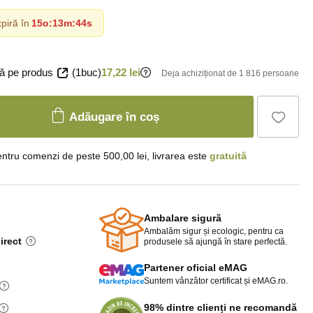
piră în
15o
:
13m
:
42s
ă pe produs
(1buc)
17,22 lei
Deja achiziționat de 1 816 persoane
Adăugare în coș
ntru comenzi de peste 500,00 lei, livrarea este
gratuită
Ambalare sigură
Ambalăm sigur și ecologic, pentru ca
irect
produsele să ajungă în stare perfectă.
Partener oficial eMAG
Suntem vânzător certificat și eMAG.ro.
98% dintre clienți ne recomandă