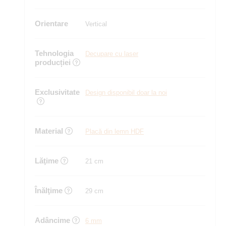
Orientare
Vertical
Tehnologia
Decupare cu laser
producției
Exclusivitate
Design disponibil doar la noi
Material
Placă din lemn HDF
Lăţime
21 cm
Înălţime
29 cm
Adâncime
6 mm