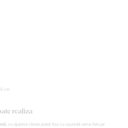
7,5 cm
ate realiza
umă
, cu ajutorul căreia puteți fixa cu ușurință rama foto pe