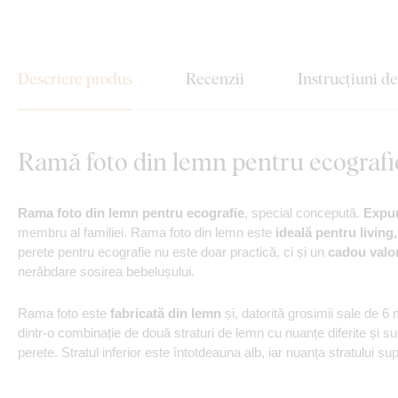
Descriere produs
Recenzii
Instrucțiuni d
Ramă foto din lemn pentru ecografi
Rama foto din lemn pentru ecografie
, special concepută.
Expun
membru al familiei. Rama foto din lemn este
ideală pentru living
perete pentru ecografie nu este doar practică, ci și un
cadou valor
nerăbdare sosirea bebelușului.
Rama foto este
fabricată din lemn
și, datorită grosimii sale de 
dintr-o combinație de două straturi de lemn cu nuanțe diferite și s
perete. Stratul inferior este întotdeauna alb, iar nuanța stratului su