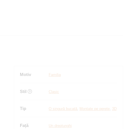
Motiv
Familia
Stil
Clasic
Tip
O singură bucată
,
Montate pe perete
,
3D
Față
Un dreptunghi