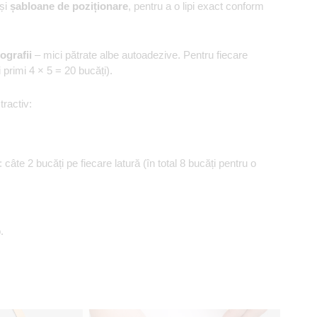
 și
șabloane de poziționare
, pentru a o lipi exact conform
ografii
– mici pătrate albe autoadezive. Pentru fiecare
i primi 4 × 5 = 20 bucăți).
tractiv:
: câte 2 bucăți pe fiecare latură (în total 8 bucăți pentru o
.