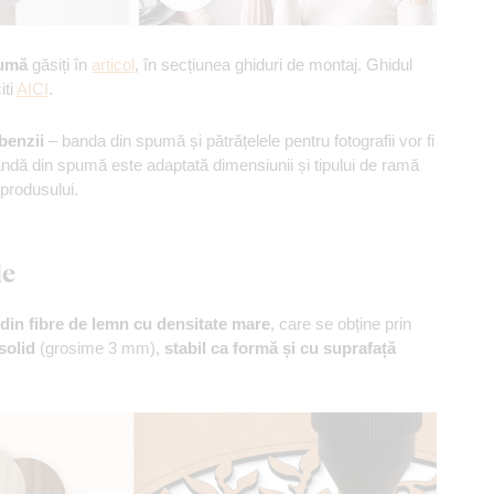
pumă
găsiți în
articol
, în secțiunea ghiduri de montaj. Ghidul
iti
AICI
.
 benzii
– banda din spumă și pătrățelele pentru fotografii vor fi
bandă din spumă este adaptată dimensiunii și tipului de ramă
 produsului.
le
din fibre de lemn cu densitate mare
, care se obține prin
solid
(grosime 3 mm),
stabil ca formă și cu suprafață