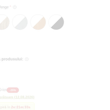
Wenge
 produsului:
 lei
-
25
%
ucrătoare
(
12.08.2026
)
piră în
2o
:
21m
:
32s