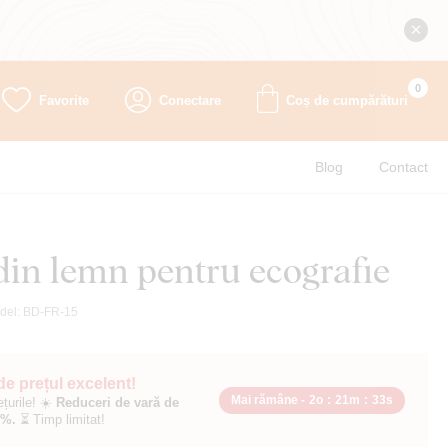
0
Favorite
Conectare
Coș de cumpărături
Blog
Contact
din lemn pentru ecografie
del:
BD-FR-15
 de prețul excelent!
Mai rămâne -
2o
:
21m
:
32s
ețurile! ☀️
Reduceri de vară de
0%.
⏳ Timp limitat!