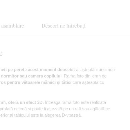
e asamblare
Deseori ne întrebați
e
eți pe perete acest moment deosebit
al așteptării unui nou
, dormitor sau camera copilului
. Rama foto din lemn de
os pentru viitoarele mămici și tătici
care așteaptă cu
6 mm,
oferă un efect 3D
. Întreaga ramă foto este realizată
uprafață netedă și poate fi așezată pe un raft sau agățată pe
perior al tabloului este la alegerea D-voastră.