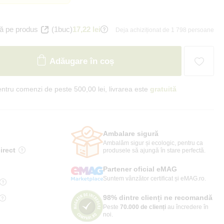
ă pe produs
(1buc)
17,22 lei
Deja achiziționat de 1 798 persoane
Adăugare în coș
ntru comenzi de peste 500,00 lei, livrarea este
gratuită
Ambalare sigură
Ambalăm sigur și ecologic, pentru ca
irect
produsele să ajungă în stare perfectă.
Partener oficial eMAG
Suntem vânzător certificat și eMAG.ro.
98% dintre clienți ne recomandă
Peste
70.000 de clienți
au încredere în
noi.