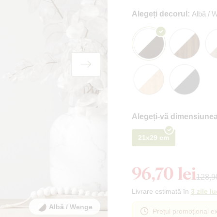
Alegeți decorul:
Albă / 
Alegeți-vă dimensiunea
21x29 cm
96,70 lei
128,90
Livrare estimată în
3 zile l
Albă / Wenge
Prețul promoțional ex