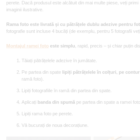
perete. Dacă produsul este alcătuit din mai multe piese, veți primi
imaginii ilustrative.
Rama foto este livrată și cu pătrățele dublu adezive pentru fot
fotografie sunt incluse 4 bucăți (de exemplu, pentru 5 fotografii veț
Montajul ramei foto
este simplu
, rapid, precis – și chiar puțin dis
Tăiați pătrățelele adezive în jumătate.
Pe partea din spate
lipiți pătrățelele în colțuri, pe contur
ramă foto).
Lipiți fotografiile în ramă din partea din spate.
Aplicați
banda din spumă
pe partea din spate a ramei foto
Lipiți rama foto pe perete.
Vă bucurați de noua decorațiune.