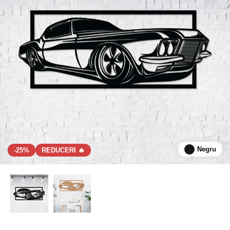
Negru
-25%
REDUCERI 🔥