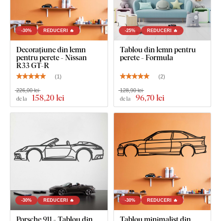
-30%
REDUCERI 🔥
-25%
REDUCERI 🔥
Decorațiune din lemn
Tablou din lemn pentru
pentru perete - Nissan
perete - Formula
R33 GT-R
(
1
)
(
2
)
226,00 lei
128,90 lei
158
,20 lei
96
,70 lei
de la
de la
-30%
REDUCERI 🔥
-30%
REDUCERI 🔥
Porsche 911 - Tablou din
Tablou minimalist din