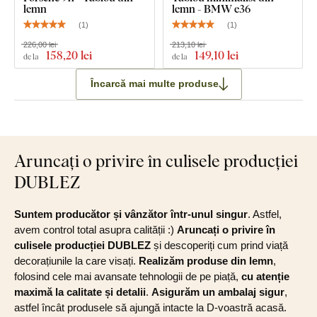
lemn
lemn - BMW e36
(
1
)
(
1
)
226,00 lei
213,10 lei
158
,20 lei
149
,10 lei
de la
de la
Încarcă mai multe produse
Aruncați o privire în culisele producției
DUBLEZ
Suntem producător și vânzător într-unul singur
. Astfel,
avem control total asupra calității :)
Aruncați o privire în
culisele producției DUBLEZ
și descoperiți cum prind viață
decorațiunile la care visați.
Realizăm produse din lemn
,
folosind cele mai avansate tehnologii de pe piață,
cu atenție
maximă la calitate și detalii
.
Asigurăm un ambalaj sigur
,
astfel încât produsele să ajungă intacte la D-voastră acasă.