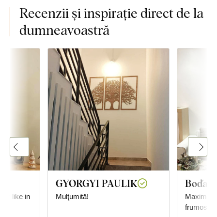
Recenzii și inspirație direct de la
dumneavoastră
GYORGYI PAULIK
Boďa
ust like in
Mulţumită!
Maximă satisfacț
frumos spa