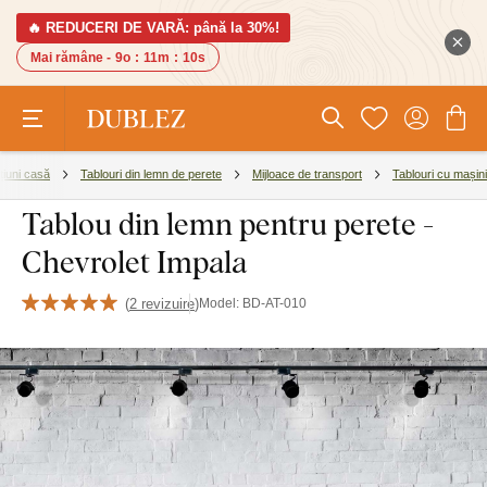
🔥 REDUCERI DE VARĂ: până la 30%!
Mai rămâne -
9o
:
11m
:
9s
iuni casă
Tablouri din lemn de perete
Mijloace de transport
Tablouri cu mașini
Tablou din lemn pentru perete -
Chevrolet Impala
(
2 revizuire
)
Model:
BD-AT-010