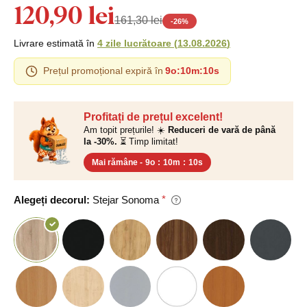
120,90 lei
161,30 lei
-
26
%
Livrare estimată în
4 zile lucrătoare
(
13.08.2026
)
Prețul promoțional expiră în
9o
:
10m
:
10s
Profitați de prețul excelent!
Am topit prețurile! ☀️
Reduceri de vară de până
la -30%.
⏳ Timp limitat!
Mai rămâne -
9o
:
10m
:
10s
Alegeți decorul:
Stejar Sonoma