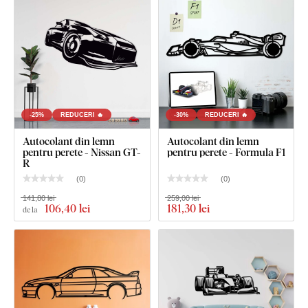
perete arată curat și elegant – spre deosebire de autocolantele
subțiri din hârtie.
Placa respectă
standardul european de emisii E1
– este
sigură,
potrivită pentru interior
(inclusiv camera copiilor).
-25%
REDUCERI 🔥
-30%
REDUCERI 🔥
Ce este inclus în pachet?
Autocolant din lemn
Autocolant din lemn
pentru perete - Nissan GT-
pentru perete - Formula F1
Tablou din lemn pentru perete - Chevrolet Impala
R
(
0
)
(
0
)
141,80 lei
259,00 lei
106
,40 lei
181
,30 lei
de la