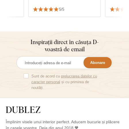
5/5
Inspirații direct în căsuța D-
voastră de email
Abonare
Sunt de acord cu
prelucrarea datelor cu
caracter personal
și cu primirea de
noutăți.
Împlinim visele unui interior perfect. Aducem bucurie și plăcere
în casele voastre. Deja din anul 2018 🧡