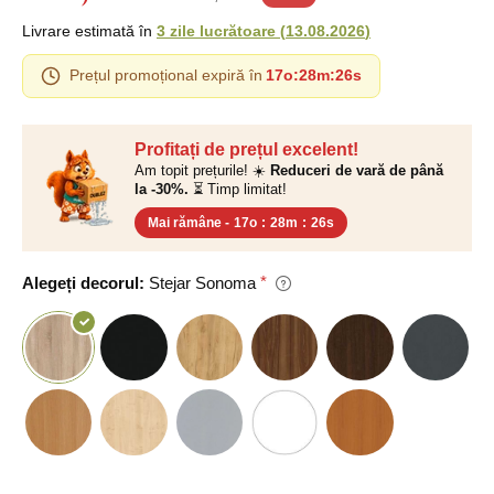
Livrare estimată în
3 zile lucrătoare
(
13.08.2026
)
Prețul promoțional expiră în
17o
:
28m
:
25s
Profitați de prețul excelent!
Am topit prețurile! ☀️
Reduceri de vară de până
la -30%.
⏳ Timp limitat!
Mai rămâne -
17o
:
28m
:
25s
Alegeți decorul:
Stejar Sonoma