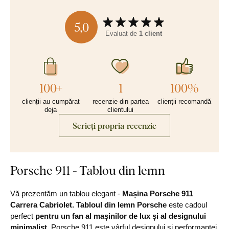
5,0
Evaluat de
1 client
100+
1
100%
clienții au cumpărat
recenzie din partea
clienții recomandă
deja
clientului
Scrieți propria recenzie
Porsche 911 - Tablou din lemn
Vă prezentăm un tablou elegant -
Mașina Porsche 911
Carrera Cabriolet. Tabloul din lemn Porsche
este cadoul
perfect
pentru un fan al mașinilor de lux și al designului
minimalist.
Porsche 911 este vârful designului și performanței