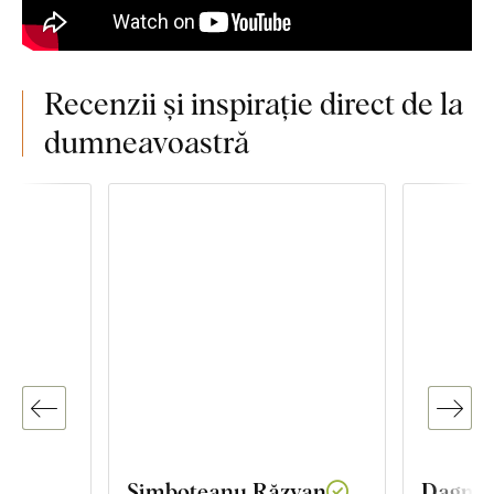
Recenzii și inspirație direct de la
dumneavoastră
Simboteanu Răzvan
Dagmar