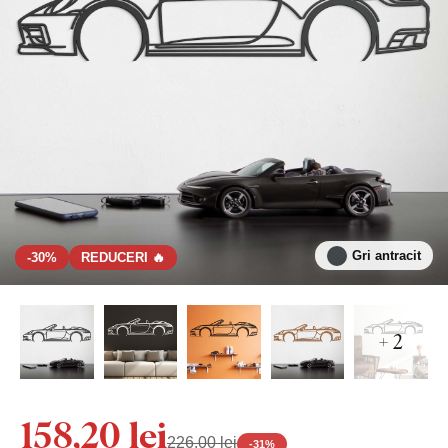
Gri antracit
-30%
REDUCERI 🔥
+ 2
158,20 lei
226,00 lei
-
31
%