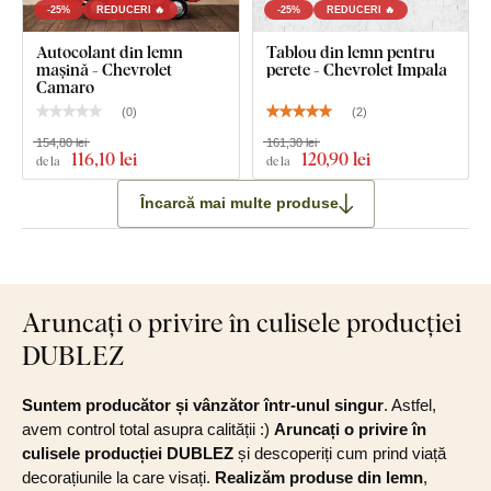
-25%
REDUCERI 🔥
-25%
REDUCERI 🔥
Autocolant din lemn
Tablou din lemn pentru
mașină - Chevrolet
perete - Chevrolet Impala
Camaro
(
0
)
(
2
)
154,80 lei
161,30 lei
116
,10 lei
120
,90 lei
de la
de la
Încarcă mai multe produse
Aruncați o privire în culisele producției
DUBLEZ
Suntem producător și vânzător într-unul singur
. Astfel,
avem control total asupra calității :)
Aruncați o privire în
culisele producției DUBLEZ
și descoperiți cum prind viață
decorațiunile la care visați.
Realizăm produse din lemn
,