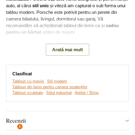
auto, al cărui
stil unic
și viteză am capturat-o sub forma unui
tablou modern. Porsche este potrivit pentru un perete din
camera băiatului, livingul, dormitorul sau garaj. Vă
recomandăm să achiziționați tabloul din lemn ca și
cadou
pentru un bărbat
iubitor de mașini.
Arată mai mult
Principalele avantaje ale produsului:
Stil minimalist al decorațiuni
Clasificat
Cadou ideal pentru bărbați
Tablouri cu mașini
Stil modern
Tablouri din lemn pentru camera studenților
Montare ușoară pe perete
Tablouri sculptate
Stilul industrial
Atelier / Birou
Material din lemn de 3 mm grosime
Multe decoruri din care puteți alege
Recenzii
1