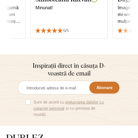
e. O gamă
Minunat!
Imaginea 
ului, am
mi-am ima
potrivește
mulțumită
or în doi
5/5
Inspirații direct în căsuța D-
voastră de email
Abonare
Sunt de acord cu
prelucrarea datelor cu
caracter personal
și cu primirea de
noutăți.