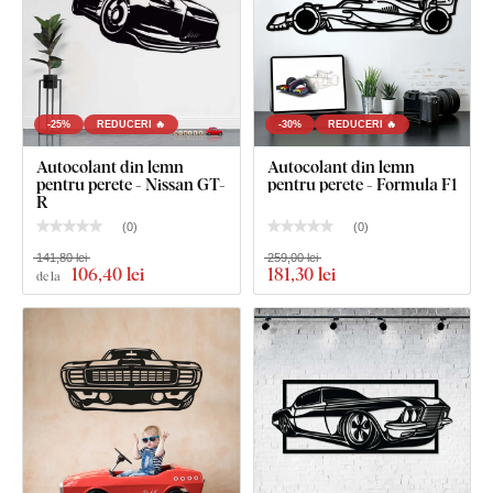
-25%
REDUCERI 🔥
-30%
REDUCERI 🔥
Autocolant din lemn
Autocolant din lemn
pentru perete - Nissan GT-
pentru perete - Formula F1
R
(
0
)
(
0
)
141,80 lei
259,00 lei
106
,40 lei
181
,30 lei
de la