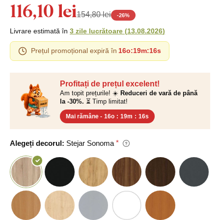
116,10 lei
154,80 lei
-
26
%
Livrare estimată în
3 zile lucrătoare
(
13.08.2026
)
Prețul promoțional expiră în
16o
:
19m
:
15s
Profitați de prețul excelent!
Am topit prețurile! ☀️
Reduceri de vară de până
la -30%.
⏳ Timp limitat!
Mai rămâne -
16o
:
19m
:
15s
Alegeți decorul:
Stejar Sonoma