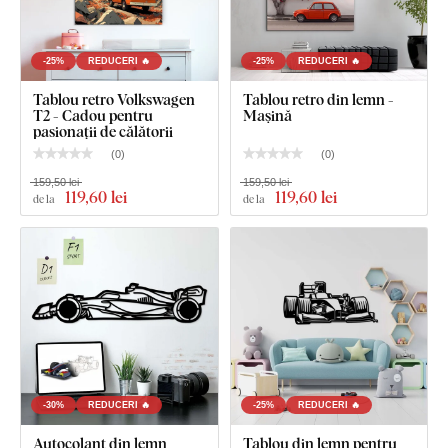
-25%
REDUCERI 🔥
-25%
REDUCERI 🔥
Tablou retro Volkswagen
Tablou retro din lemn -
T2 - Cadou pentru
Mașină
pasionații de călătorii
(
0
)
(
0
)
159,50 lei
159,50 lei
119
,60 lei
119
,60 lei
de la
de la
Puteți alege dintre
12 decorațiuni
cu lac semi-mat, care
crește
rezistența la zgârieturi obișnuite
.
Grosimea
de
3 mm
conferă produsului
efect 3D
cu umbrire delicată, astfel încât pe
perete arată curat și elegant – spre deosebire de autocolantele
subțiri din hârtie.
Placa respectă
standardul european de emisii E1
– este
sigură,
potrivită pentru interior
(inclusiv camera copiilor).
-30%
REDUCERI 🔥
-25%
REDUCERI 🔥
Autocolant din lemn
Tablou din lemn pentru