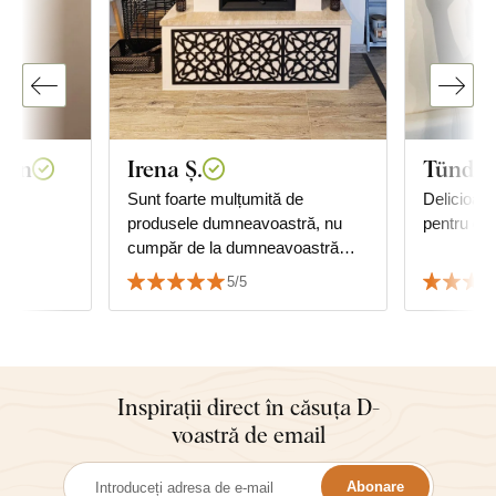
van
Irena Ș.
Tünde 
Sunt foarte mulțumită de
Delicioase,
produsele dumneavoastră, nu
pentru dor
cumpăr de la dumneavoastră
pentru prima dată și nici pentru
5/5
ultima, sunteți minunați,
mulțumesc.
Inspirații direct în căsuța D-
voastră de email
Abonare