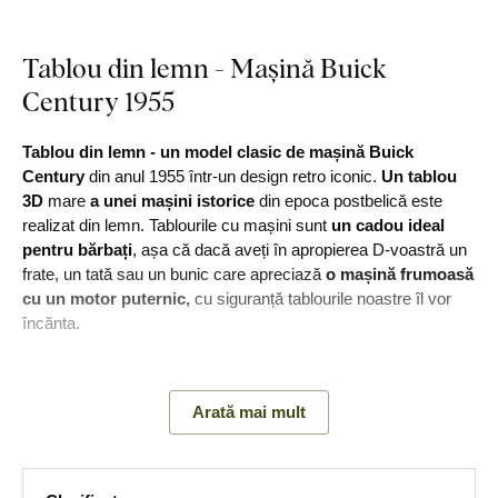
Tablou din lemn - Mașină Buick
Century 1955
Tablou din lemn - un model clasic de mașină Buick
Century
din anul 1955 într-un design retro iconic.
Un tablou
3D
mare
a unei mașini istorice
din epoca postbelică este
realizat din lemn. Tablourile cu mașini sunt
un cadou ideal
pentru bărbați
, așa că dacă aveți în apropierea D-voastră un
frate, un tată sau un bunic care apreciază
o mașină frumoasă
cu un motor puternic,
cu siguranță tablourile noastre îl vor
încănta.
Principalele avantaje ale produsului:
Arată mai mult
Detalii precise în tablou