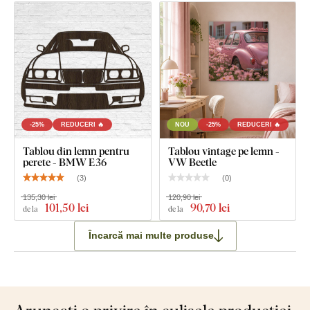
-25%
REDUCERI 🔥
NOU
-25%
REDUCERI 🔥
Tablou din lemn pentru
Tablou vintage pe lemn -
perete - BMW E36
VW Beetle
(
3
)
(
0
)
135,30 lei
120,90 lei
101
,50 lei
90
,70 lei
de la
de la
Încarcă mai multe produse