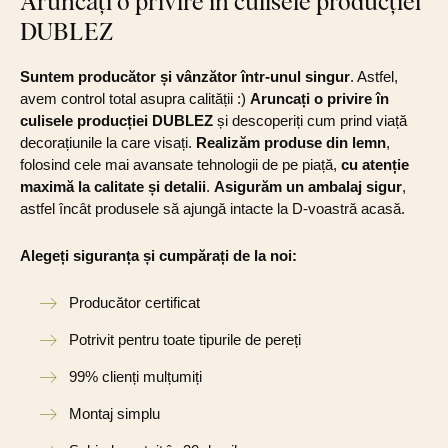
Aruncați o privire în culisele producției
DUBLEZ
Suntem producător și vânzător într-unul singur
. Astfel,
avem control total asupra calității :)
Aruncați o privire în
culisele producției DUBLEZ
și descoperiți cum prind viață
decorațiunile la care visați.
Realizăm produse din lemn
,
folosind cele mai avansate tehnologii de pe piață,
cu atenție
maximă la calitate și detalii
.
Asigurăm un ambalaj sigur
,
astfel încât produsele să ajungă intacte la D-voastră acasă.
Alegeți siguranța și cumpărați de la noi:
Producător certificat
Potrivit pentru toate tipurile de pereți
99% clienți mulțumiți
Montaj simplu