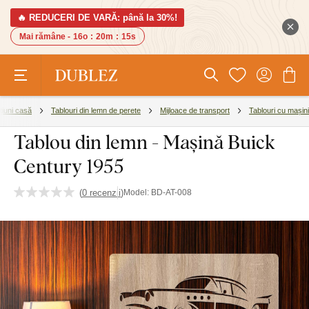
🔥 REDUCERI DE VARĂ: până la 30%!
Mai rămâne -
16o
:
20m
:
14s
iuni casă
Tablouri din lemn de perete
Mijloace de transport
Tablouri cu mașini
Tablou din lemn - Mașină Buick
Century 1955
(
0 recenzii
)
Model:
BD-AT-008