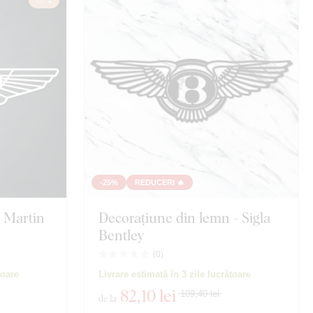
-25%
REDUCERI 🔥
n Martin
Decorațiune din lemn - Sigla
Bentley
(
0
)
toare
Livrare estimată în 3 zile lucrătoare
82
,10 lei
109,40 lei
de la