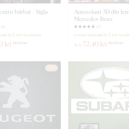
ntru bărbat - Sigla
Autocolant 3D din lem
Mercedes-Benz
(
0
)
(
2
)
mată în 2 zile lucrătoare
Livrare estimată în 3 zile lucră
0 lei
72
,40 lei
96,50 lei
96,50 lei
de la
1