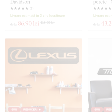
Davidson
perete - 
(
1
)
Livrare estimată în 3 zile lucrătoare
Livrare esti
86
,90 lei
43
,2
115,90 lei
de la
de la
-25%
REDUCERI 🔥
-25%
RED