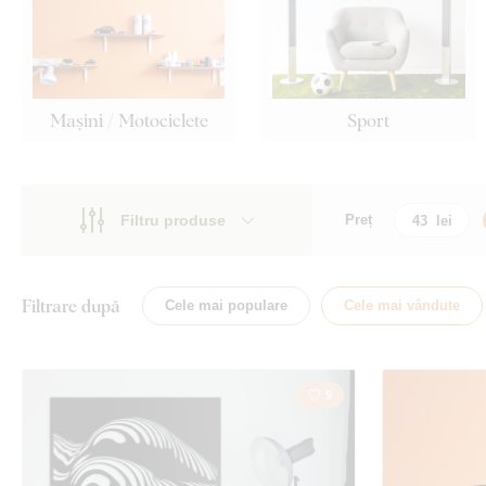
Mașini / Motociclete
Sport
Filtru produse
Preț
Motiv
Motiv
Stil
Mașini
Filtrare după
Cele mai populare
Cele mai vândute
Tip
Călătorie
Față
9
Natură
Locație
Film
Orientare