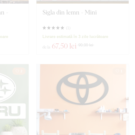
n -
Sigla din lemn - Mini
(
1
)
toare
Livrare estimată în 3 zile lucrătoare
67
,50 lei
90,00 lei
de la
2
1