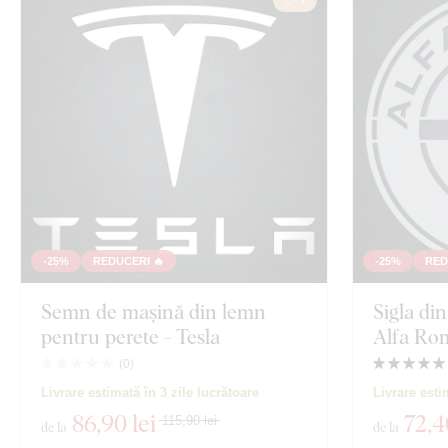
-25%
REDUCERI 🔥
-25%
RED
Semn de mașină din lemn
Sigla di
pentru perete - Tesla
Alfa Ro
(
0
)
Livrare estimată în 3 zile lucrătoare
Livrare esti
86
,90 lei
72
,4
115,90 lei
de la
de la