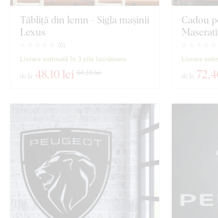
Tăbliță din lemn - Sigla mașinii
Cadou pe
Lexus
Maserati
(
0
)
Livrare estimată în 3 zile lucrătoare
Livrare esti
48
,10 lei
72
,4
64,10 lei
de la
de la