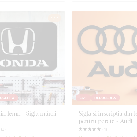
2
UCERI 🔥
-25%
REDUCERI 🔥
in lemn - Sigla mărcii
Sigla și inscripția din
pentru perete - Audi
(
1
)
(
4
)