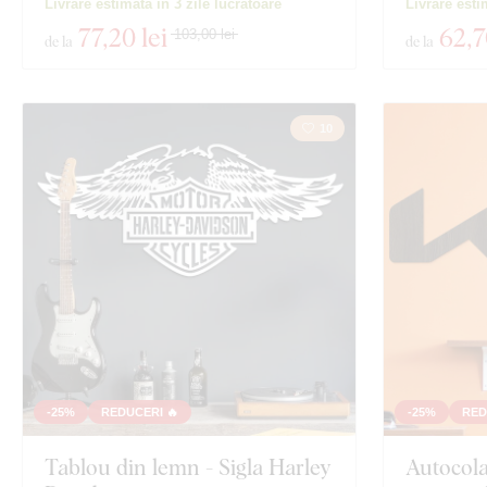
Livrare estimată în 3 zile lucrătoare
Livrare esti
77
,20 lei
62
,7
103,00 lei
de la
de la
10
-25%
REDUCERI 🔥
-25%
RED
Tablou din lemn - Sigla Harley
Autocola