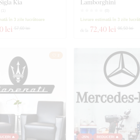
Sigla Kia
Lamborghini
(
1
)
(
0
)
mată în 3 zile lucrătoare
Livrare estimată în 3 zile lucră
0 lei
72
,40 lei
57,60 lei
96,50 lei
de la
2
UCERI 🔥
-25%
REDUCERI 🔥