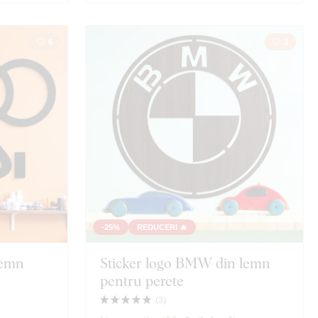
6
3
-25%
REDUCERI 🔥
 lemn
Sticker logo BMW din lemn
pentru perete
(
3
)