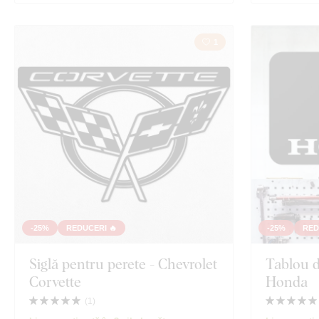
1
-25%
REDUCERI 🔥
-25%
RED
Siglă pentru perete - Chevrolet
Tablou d
Corvette
Honda
(
1
)