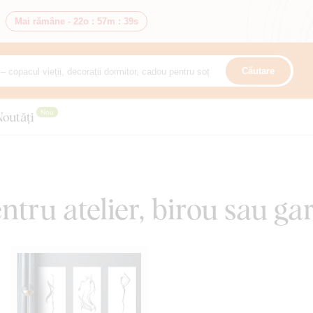
Mai rămâne -
22o
:
57m
:
38s
Căutare
Nou
Noutăți
tru atelier, birou sau gar