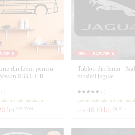
UCERI 🔥
-25%
REDUCERI 🔥
une din lemn pentru
Tablou din lemn - Sig
 Nissan R33 GT-R
mașinii Jaguar
 produse
Închidere filtrul
(
1
)
(
1
)
mată în 3 zile lucrătoare
Livrare estimată în 2 zile lucră
20 lei
48
,10 lei
226,00 lei
64,10 lei
de la
2