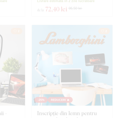
toare
Livrare estimată în 2 zile lucrătoare
72
,40 lei
96,50 lei
de la
2
2
-25%
REDUCERI 🔥
i -
Inscripție din lemn pentru