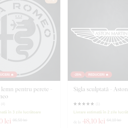
UCERI 🔥
-25%
REDUCERI 🔥
n lemn pentru perete -
Sigla sculptată - Asto
meo
(
4
)
(
1
)
mată în 3 zile lucrătoare
Livrare estimată în 2 zile lucră
0 lei
48
,10 lei
96,50 lei
64,10 lei
de la