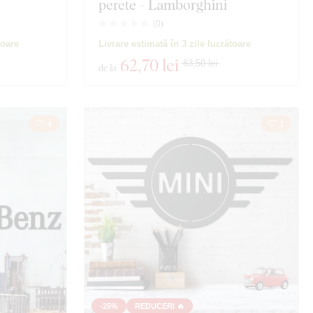
perete - Lamborghini
(
0
)
toare
Livrare estimată în 3 zile lucrătoare
62
,70 lei
83,50 lei
de la
4
1
-25%
REDUCERI 🔥