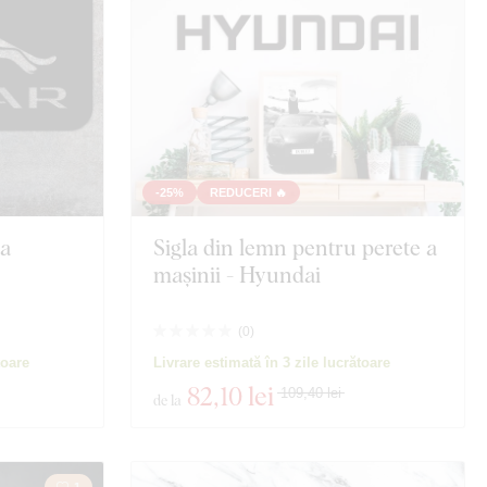
-25%
REDUCERI 🔥
la
Sigla din lemn pentru perete a
mașinii - Hyundai
(
0
)
toare
Livrare estimată în 3 zile lucrătoare
82
,10 lei
109,40 lei
de la
1