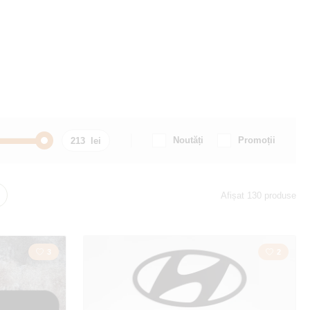
Noutăți
Promoții
 / Motocicletă
Citat / Inscripție
Afișat 130 produse
i
Orașul
3
2
Motociclete