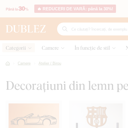
🔥 REDUCERI DE VARĂ: până la 30%!
Categorii
Camere
În funcție de stil
Camere
Atelier / Birou
Decorațiuni din lemn pen