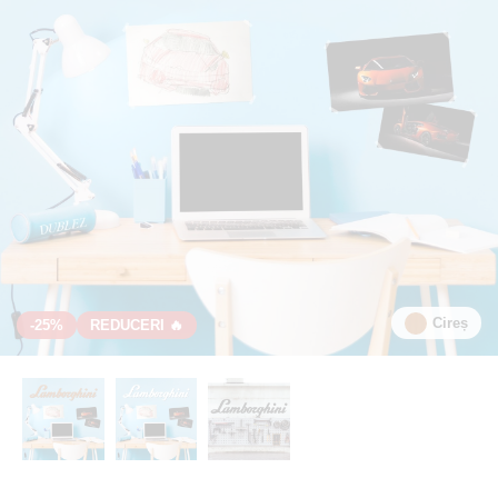
Cireș
-25%
REDUCERI 🔥