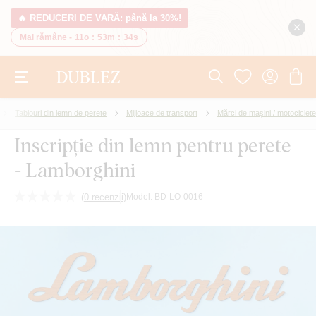
🔥 REDUCERI DE VARĂ: până la 30%!
Mai rămâne -
11o
:
53m
:
33s
Tablouri din lemn de perete
Mijloace de transport
Mărci de mașini / motociclete
Inscripție din lemn pentru perete
- Lamborghini
(
0 recenzii
)
Model:
BD-LO-0016