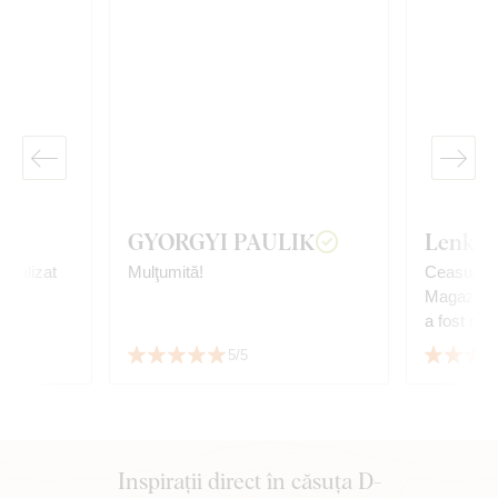
GYORGYI PAULIK
Lenka 
Mulţumită!
Ceasurile
Magazinul 
5/5
Inspirații direct în căsuța D-