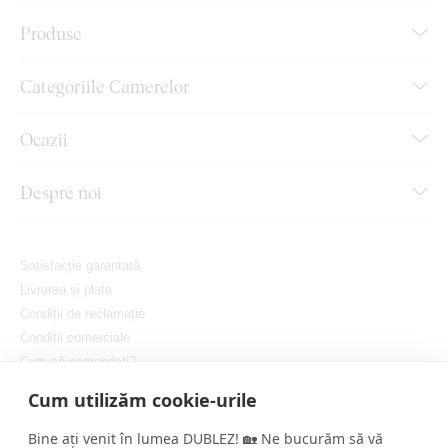
Produse
Categoriile Camerelor
Ocazii
Despre noi
Satisfacție garantată
Livrarea și plata
Condiții de reclamație
Condiții comerciale
Cum să comandați?
Protejarea confidențialității dvs.
Cum utilizăm cookie-urile
Setați cookie-urile
Bine ați venit în lumea DUBLEZ! 🏡 Ne bucurăm să vă