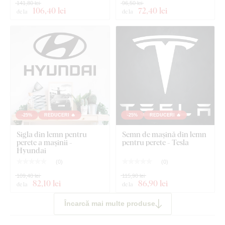
141,80 lei
96,50 lei
106
,40 lei
72
,40 lei
de la
de la
Bandă adezivă din spumă
-25%
REDUCERI 🔥
-25%
REDUCERI 🔥
Sigla din lemn pentru
Semn de mașină din lemn
perete a mașinii -
pentru perete - Tesla
Hyundai
(
0
)
(
0
)
109,40 lei
115,90 lei
82
,10 lei
86
,90 lei
de la
de la
Încarcă mai multe produse