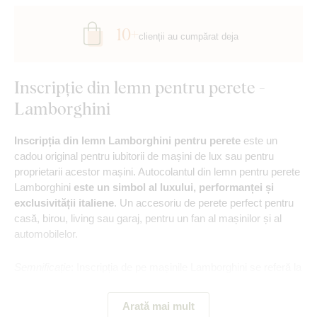
10+
clienții au cumpărat deja
Inscripție din lemn pentru perete -
Lamborghini
Inscripția din lemn Lamborghini pentru perete
este un
cadou original pentru iubitorii de mașini de lux sau pentru
proprietarii acestor mașini. Autocolantul din lemn pentru perete
Lamborghini
este un simbol al luxului, performanței și
exclusivității italiene
. Un accesoriu de perete perfect pentru
casă, birou, living sau garaj, pentru un fan al mașinilor și al
automobilelor.
Semnificație
: Inscripția de pe mașinile Lamborghini se referă la
numele de familie al fondatorului, care a fost Ferruccio
Lamborghini.
Arată mai mult