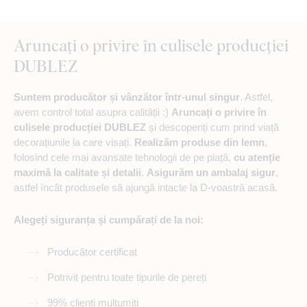
Aruncați o privire în culisele producției
DUBLEZ
Suntem producător și vânzător într-unul singur
. Astfel,
avem control total asupra calității :)
Aruncați o privire în
culisele producției DUBLEZ
și descoperiți cum prind viață
decorațiunile la care visați.
Realizăm produse din lemn
,
folosind cele mai avansate tehnologii de pe piață,
cu atenție
maximă la calitate și detalii
.
Asigurăm un ambalaj sigur
,
astfel încât produsele să ajungă intacte la D-voastră acasă.
Alegeți siguranța și cumpărați de la noi:
Producător certificat
Potrivit pentru toate tipurile de pereți
99% clienți mulțumiți