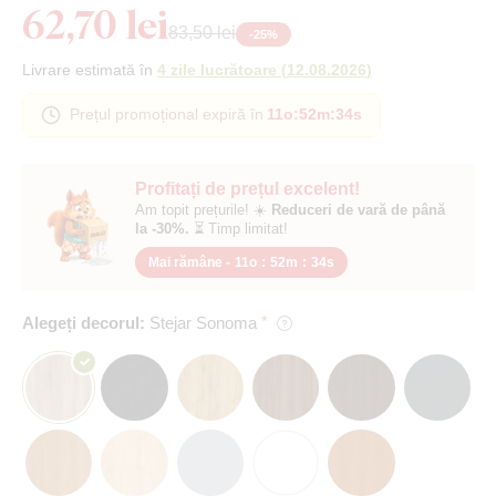
62,70 lei
83,50 lei
-
25
%
Livrare estimată în
4 zile lucrătoare
(
12.08.2026
)
Prețul promoțional expiră în
11o
:
52m
:
34s
Profitați de prețul excelent!
Am topit prețurile! ☀️
Reduceri de vară de până
la -30%.
⏳ Timp limitat!
Mai rămâne -
11o
:
52m
:
34s
Alegeți decorul:
Stejar Sonoma