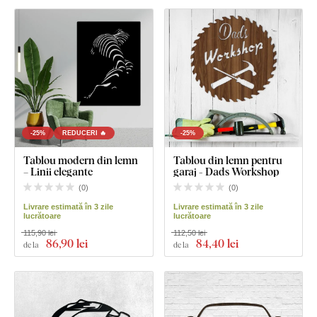
-25%
REDUCERI 🔥
-25%
Tablou modern din lemn
Tablou din lemn pentru
– Linii elegante
garaj - Dads Workshop
(
0
)
(
0
)
Livrare estimată în 3 zile
Livrare estimată în 3 zile
lucrătoare
lucrătoare
115,90 lei
112,50 lei
86
,90 lei
84
,40 lei
de la
de la