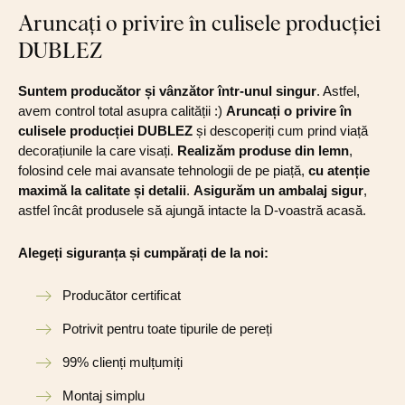
Aruncați o privire în culisele producției
DUBLEZ
Suntem producător și vânzător într-unul singur
. Astfel,
avem control total asupra calității :)
Aruncați o privire în
culisele producției DUBLEZ
și descoperiți cum prind viață
decorațiunile la care visați.
Realizăm produse din lemn
,
folosind cele mai avansate tehnologii de pe piață,
cu atenție
maximă la calitate și detalii
.
Asigurăm un ambalaj sigur
,
astfel încât produsele să ajungă intacte la D-voastră acasă.
Alegeți siguranța și cumpărați de la noi:
Producător certificat
Potrivit pentru toate tipurile de pereți
99% clienți mulțumiți
Montaj simplu