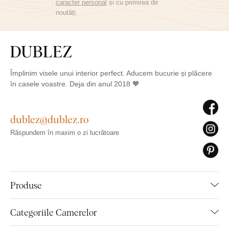
caracter personal
și cu primirea de
noutăți.
Împlinim visele unui interior perfect. Aducem bucurie și plăcere
în casele voastre. Deja din anul 2018 🧡
dublez@dublez.ro
Răspundem în maxim o zi lucrătoare
Produse
Categoriile Camerelor