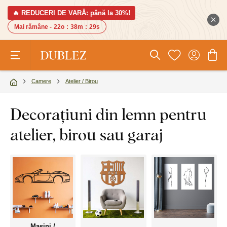
🔥 REDUCERI DE VARĂ: până la 30%!
Mai rămâne -
22o
:
38m
:
28s
Camere
Atelier / Birou
Decorațiuni din lemn pentru
atelier, birou sau garaj
Mașini /