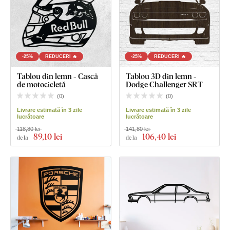
-25%
REDUCERI 🔥
-25%
REDUCERI 🔥
Tablou din lemn - Cască
Tablou 3D din lemn -
de motocicletă
Dodge Challenger SRT
(
0
)
(
0
)
Livrare estimată în 3 zile
Livrare estimată în 3 zile
lucrătoare
lucrătoare
118,80 lei
141,80 lei
89
,10 lei
106
,40 lei
de la
de la