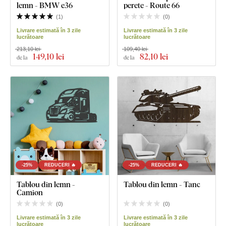
lemn - BMW e36
perete - Route 66
(
1
)
(
0
)
Livrare estimată în 3 zile
Livrare estimată în 3 zile
lucrătoare
lucrătoare
213,10 lei
109,40 lei
149
,10 lei
82
,10 lei
de la
de la
-25%
REDUCERI 🔥
-25%
REDUCERI 🔥
Tablou din lemn -
Tablou din lemn - Tanc
Camion
(
0
)
(
0
)
Livrare estimată în 3 zile
Livrare estimată în 3 zile
lucrătoare
lucrătoare