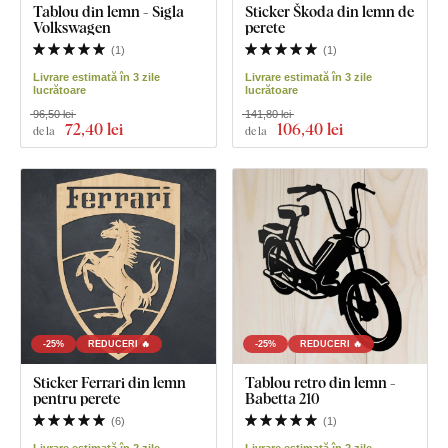
Tablou din lemn - Sigla
Sticker Škoda din lemn de
Volkswagen
perete
(
1
)
(
1
)
Livrare estimată în 3 zile
Livrare estimată în 3 zile
lucrătoare
lucrătoare
96,50 lei
141,80 lei
72
,40 lei
106
,40 lei
de la
de la
-25%
REDUCERI 🔥
-25%
REDUCERI 🔥
Sticker Ferrari din lemn
Tablou retro din lemn -
pentru perete
Babetta 210
(
6
)
(
1
)
Livrare estimată în 2 zile
Livrare estimată în 2 zile