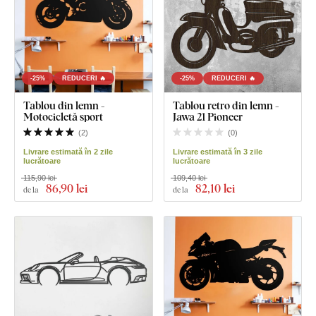
-25%
REDUCERI 🔥
-25%
REDUCERI 🔥
Tablou din lemn -
Tablou retro din lemn -
Motocicletă sport
Jawa 21 Pioneer
(
2
)
(
0
)
Livrare estimată în 2 zile
Livrare estimată în 3 zile
lucrătoare
lucrătoare
115,90 lei
109,40 lei
86
,90 lei
82
,10 lei
de la
de la