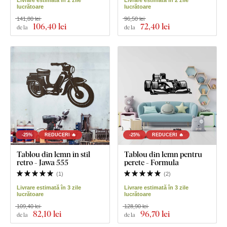
lucrătoare
lucrătoare
141,80 lei
96,50 lei
106
,40 lei
72
,40 lei
de la
de la
-25%
REDUCERI 🔥
-25%
REDUCERI 🔥
Tablou din lemn în stil
Tablou din lemn pentru
retro - Jawa 555
perete - Formula
(
1
)
(
2
)
Livrare estimată în 3 zile
Livrare estimată în 3 zile
lucrătoare
lucrătoare
109,40 lei
128,90 lei
82
,10 lei
96
,70 lei
de la
de la