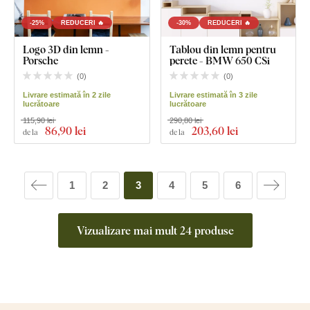
-25%
REDUCERI 🔥
-30%
REDUCERI 🔥
Logo 3D din lemn -
Tablou din lemn pentru
Porsche
perete - BMW 650 CSi
(
0
)
(
0
)
Livrare estimată în 2 zile
Livrare estimată în 3 zile
lucrătoare
lucrătoare
115,90 lei
290,80 lei
86
,90 lei
203
,60 lei
de la
de la
1
2
3
4
5
6
Vizualizare mai mult 24 produse