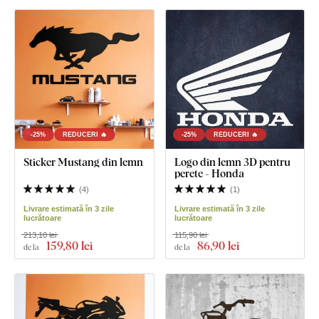
-25%
REDUCERI 🔥
-25%
REDUCERI 🔥
Sticker Mustang din lemn
Logo din lemn 3D pentru
perete - Honda
(
4
)
(
1
)
Livrare estimată în 3 zile
Livrare estimată în 3 zile
lucrătoare
lucrătoare
213,10 lei
115,90 lei
159
,80 lei
86
,90 lei
de la
de la