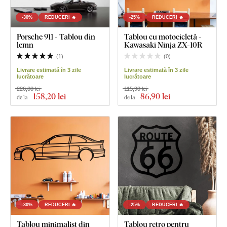
-30%
REDUCERI 🔥
-25%
REDUCERI 🔥
Porsche 911 - Tablou din
Tablou cu motocicletă -
lemn
Kawasaki Ninja ZX-10R
(
1
)
(
0
)
Livrare estimată în 3 zile
Livrare estimată în 3 zile
lucrătoare
lucrătoare
226,00 lei
115,90 lei
158
,20 lei
86
,90 lei
de la
de la
-30%
REDUCERI 🔥
-25%
REDUCERI 🔥
Tablou minimalist din
Tablou retro pentru