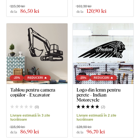
115,30 lei
161,30 lei
86
,50 lei
120
,90 lei
de la
de la
-25%
REDUCERI 🔥
-25%
REDUCERI 🔥
Tablou pentru camera
Logo din lemn pentru
copiilor - Excavator
perete - Indian
Motorcycle
(
0
)
(
2
)
Livrare estimată în 3 zile
Livrare estimată în 2 zile
lucrătoare
lucrătoare
115,90 lei
128,90 lei
86
,90 lei
96
,70 lei
de la
de la