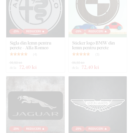
-25%
REDUCERI 🔥
-25%
REDUCERI 🔥
Sigla din lemn pentru
Sticker logo BMW din
perete - Alfa Romeo
lemn pentru perete
(
4
)
(
3
)
96,50 lei
96,50 lei
72
,40 lei
72
,40 lei
de la
de la
-25%
REDUCERI 🔥
-25%
REDUCERI 🔥