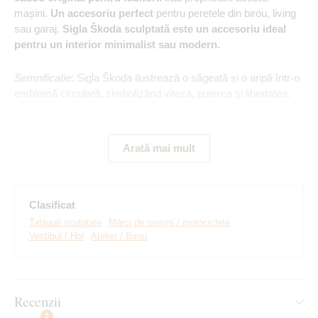
mașini.
Un accesoriu perfect
pentru peretele din birou, living
sau garaj.
Sigla Škoda sculptată este un accesoriu ideal
pentru un interior minimalist sau modern.
Semnificație
: Sigla Škoda ilustrează o săgeată și o aripă într-o
emblemă circulară, simbolizând viteza, puterea și libertatea.
Principalele avantaje ale produsului:
Arată mai mult
Cadou original pentru un bărbat
Clasificat
Ideal pentru garaj
Tablouri sculptate
Mărci de mașini / motociclete
Ușor de montat pe perete
Vestibul / Hol
Atelier / Birou
Material din lemn cu grosimea de 3 mm
Multe decoruri din care puteți alege
Recenzii
2