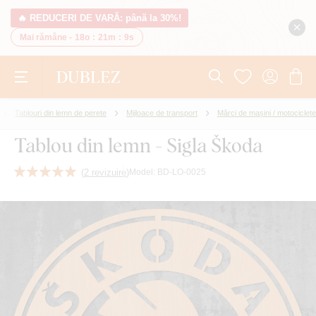
🔥 REDUCERI DE VARĂ: până la 30%!
Mai rămâne -
18o
:
21m
:
8s
Tablouri din lemn de perete
Mijloace de transport
Mărci de mașini / motociclete
Tablou din lemn - Sigla Škoda
(
2 revizuire
)
Model:
BD-LO-0025