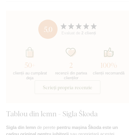
5,0
Evaluat de
2 clienți
50+
2
100%
clienții au cumpărat
recenzii din partea
clienții recomandă
deja
clienților
Scrieți propria recenzie
Tablou din lemn - Sigla Škoda
Sigla din lemn
de perete
pentru mașina Škoda
este un
cadou original pentru iubitorii
sau proprietarii acestei