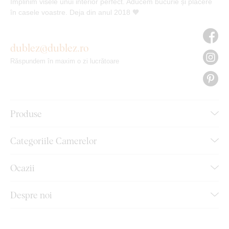
Împlinim visele unui interior perfect. Aducem bucurie și plăcere
în casele voastre. Deja din anul 2018 🧡
dublez@dublez.ro
Răspundem în maxim o zi lucrătoare
Produse
Categoriile Camerelor
Ocazii
Despre noi