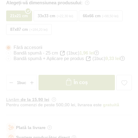
Alegeți-vă dimensiunea produsului:
21x21 cm
33x33 cm
66x66 cm
+22,30 lei
+98,50 lei
87x87 cm
+184,20 lei
Fără accesorii
Bandă spumă - 25 cm
(1buc)
1,96 lei
Bandă spumă + Aplicare pe produs
(1buc)
9,33 lei
În coș
Livrăm
de la 15
,90 lei
Pentru comenzi de peste 500,00 lei, livrarea este
gratuită
Plată la livrare
Suntem producător direct