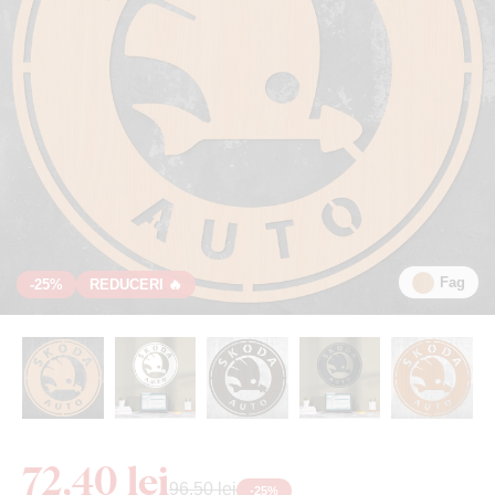
Fag
-25%
REDUCERI 🔥
72,40 lei
96,50 lei
-
25
%