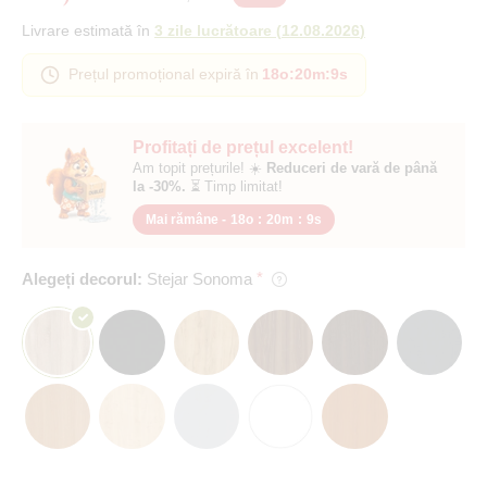
Livrare estimată în
3 zile lucrătoare
(
12.08.2026
)
Prețul promoțional expiră în
18o
:
20m
:
8s
Profitați de prețul excelent!
Am topit prețurile! ☀️
Reduceri de vară de până
la -30%.
⏳ Timp limitat!
Mai rămâne -
18o
:
20m
:
8s
Alegeți decorul:
Stejar Sonoma