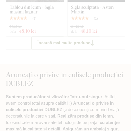
Tablou din lemn - Sigla
Sigla sculptată - Aston
mașinii Jaguar
Martin
(
1
)
(
1
)
64,10 lei
64,10 lei
48
,10 lei
48
,10 lei
de la
de la
Încarcă mai multe produse
Aruncați o privire în culisele producției
DUBLEZ
Suntem producător și vânzător într-unul singur
. Astfel,
avem control total asupra calității :)
Aruncați o privire în
culisele producției DUBLEZ
și descoperiți cum prind viață
decorațiunile la care visați.
Realizăm produse din lemn
,
folosind cele mai avansate tehnologii de pe piață,
cu atenție
maximă la calitate și detalii
.
Asigurăm un ambalaj sigur
,