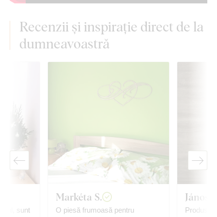
Recenzii și inspirație direct de la
dumneavoastră
Markéta S.
János T
bloul, sunt
O piesă frumoasă pentru
Produs foa