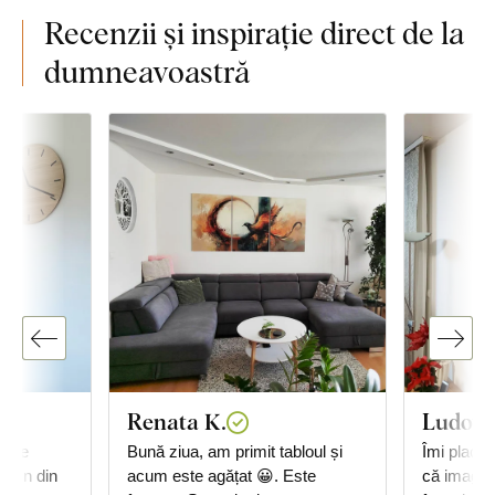
Recenzii și inspirație direct de la
dumneavoastră
Renata K.
Ludovic
e de
Bună ziua, am primit tabloul și
Îmi plac cu
 lemn din
acum este agățat 😀. Este
că imagine