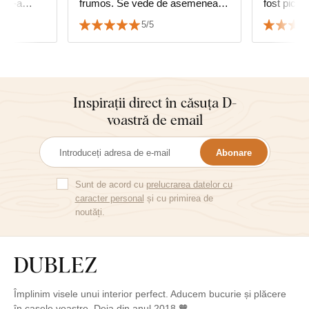
e. S-a
frumos. Se vede de asemenea și
fost picta
ă cu
copacul vieții cumpărat de la
5/5
dumneavoastră. Vă mulțumesc
Inspirații direct în căsuța D-
voastră de email
Abonare
Sunt de acord cu
prelucrarea datelor cu
caracter personal
și cu primirea de
noutăți.
Împlinim visele unui interior perfect. Aducem bucurie și plăcere
în casele voastre. Deja din anul 2018 🧡