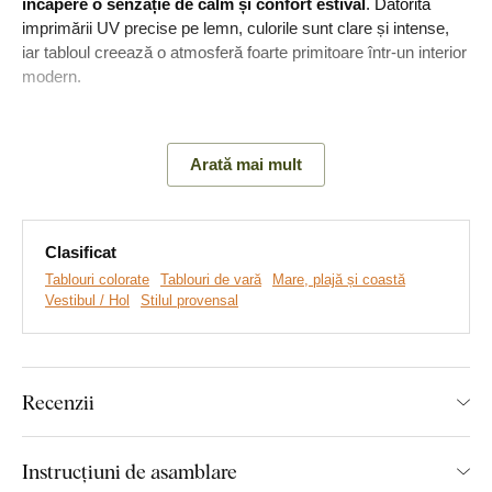
încăpere o senzație de calm și confort estival
. Datorită
imprimării UV precise pe lemn, culorile sunt clare și intense,
iar tabloul creează o atmosferă foarte primitoare într-un interior
modern.
Arată mai mult
Clasificat
Tablouri colorate
Tablouri de vară
Mare, plajă și coastă
Vestibul / Hol
Stilul provensal
Realizăm tablouri premium, revoluționare din plăci
Recenzii
groase de lemn
pe care imprimăm orice model. Folosim
cea
mai avansată tehnologie și vopsele de calitate superioară
.
După ce placa este imprimată, decupăm tabloul cu ajutorul
Instrucțiuni de asamblare
tehnologiei laser, obținând astfel o margine maro închis