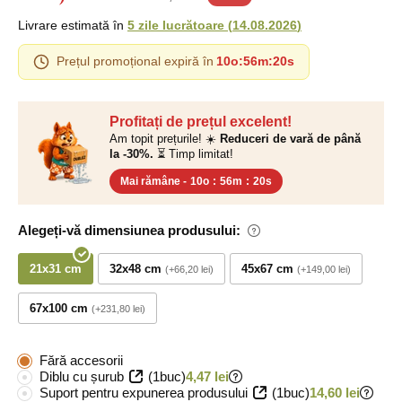
Livrare estimată în
5 zile lucrătoare
(
14.08.2026
)
Prețul promoțional expiră în
10o
:
56m
:
19s
Profitați de prețul excelent!
Am topit prețurile! ☀️
Reduceri de vară de până
la -30%.
⏳ Timp limitat!
Mai rămâne -
10o
:
56m
:
19s
Alegeți-vă dimensiunea produsului:
21x31 cm
32x48 cm
45x67 cm
+66,20 lei
+149,00 lei
67x100 cm
+231,80 lei
Fără accesorii
Diblu cu șurub
(1buc)
4,47 lei
Suport pentru expunerea produsului
(1buc)
14,60 lei