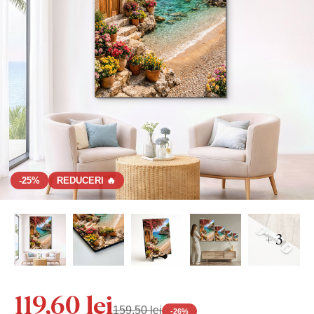
-25%
REDUCERI 🔥
+ 3
119,60 lei
159,50 lei
-
26
%