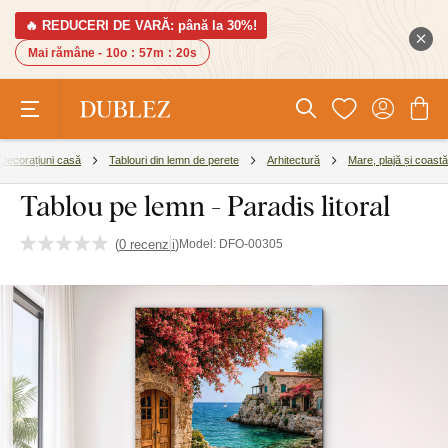
🔥 REDUCERI DE VARĂ: până la 30%!
Mai rămâne -
10o
:
57m
:
19s
Decorațiuni casă
Tablouri din lemn de perete
Arhitectură
Mare, plajă și coastă
Tablou pe lemn - Paradis litoral
(
0 recenzii
)
Model:
DFO-00305