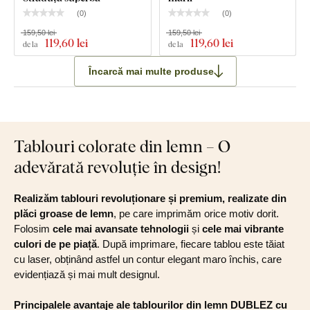
(
0
)
(
0
)
159,50 lei
159,50 lei
119
,60 lei
119
,60 lei
de la
de la
Încarcă mai multe produse
Tablouri colorate din lemn – O
adevărată revoluție în design!
Realizăm tablouri revoluționare și premium, realizate din
plăci groase de lemn
, pe care imprimăm orice motiv dorit.
Folosim
cele mai avansate tehnologii
și
cele mai vibrante
culori de pe piață
. După imprimare, fiecare tablou este tăiat
cu laser, obținând astfel un contur elegant maro închis, care
evidențiază și mai mult designul.
Principalele avantaje ale tablourilor din lemn DUBLEZ cu