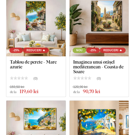
-25%
REDUCERI 🔥
NOU
-25%
REDUCERI 🔥
Tablou de perete - Mare
Imaginea unui orășel
azurie
mediteranean - Coasta de
Soare
(
0
)
(
0
)
159,50 lei
120,90 lei
119
,60 lei
90
,70 lei
de la
de la