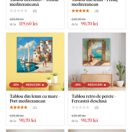
mediteraneană
mediteranean
ridicată
(
0
)
(
4
)
Montare ușoară
- Cârlig(e) montat(e) în prealabil
159,50 lei
120,90 lei
119
,60 lei
90
,70 lei
de la
de la
Ce este inclus în pachet?
Tablou pe lemn - Paradis litoral
Cârlig(e) montat(e) în prealabil pe partea din spate a
tabloului
Instrucțiuni clare pentru montaj
-25%
REDUCERI 🔥
-25%
REDUCERI 🔥
Tablou din lemn cu mare -
Tablou retro de perete -
Port mediteranean
Fereastră deschisă
(
1
)
(
0
)
120,90 lei
120,90 lei
90
,70 lei
90
,70 lei
de la
de la