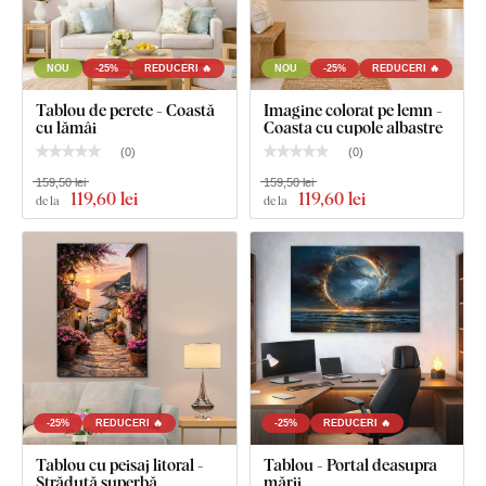
NOU
-25%
REDUCERI 🔥
NOU
-25%
REDUCERI 🔥
Tablou de perete - Coastă
Imagine colorat pe lemn -
cu lămâi
Coasta cu cupole albastre
(
0
)
(
0
)
159,50 lei
159,50 lei
119
,60 lei
119
,60 lei
de la
de la
-25%
REDUCERI 🔥
-25%
REDUCERI 🔥
Tablou cu peisaj litoral -
Tablou - Portal deasupra
Străduță superbă
mării