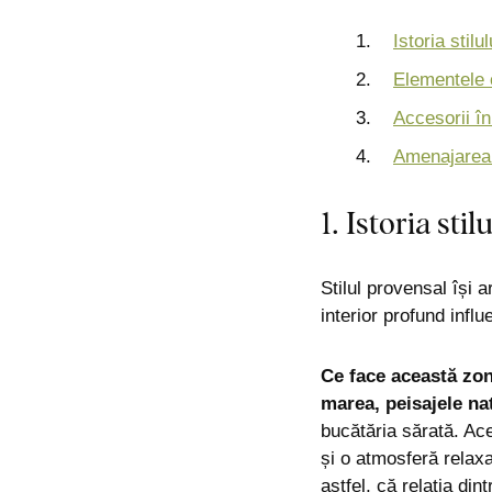
Istoria stilu
Elementele c
Accesorii în
Amenajarea i
1. Istoria sti
Stilul provensal își a
interior profund infl
Ce face această zon
marea, peisajele na
bucătăria sărată. Ace
și o atmosferă relaxa
astfel, că relația din