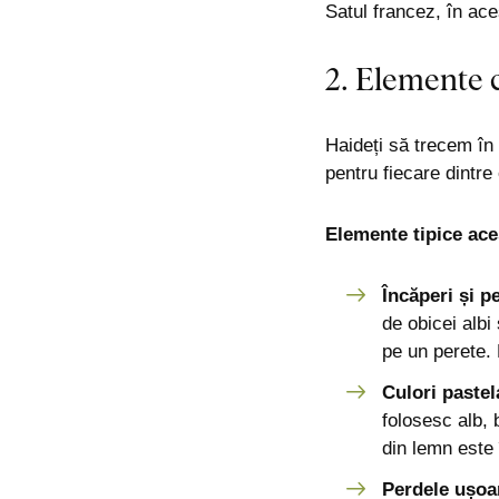
Satul francez, în ace
2. Elemente c
Haideți să trecem în 
pentru fiecare dintre 
Elemente tipice aces
Încăperi și p
de obicei albi
pe un perete. 
Culori pastel
folosesc alb, 
din lemn este 
Perdele ușoa