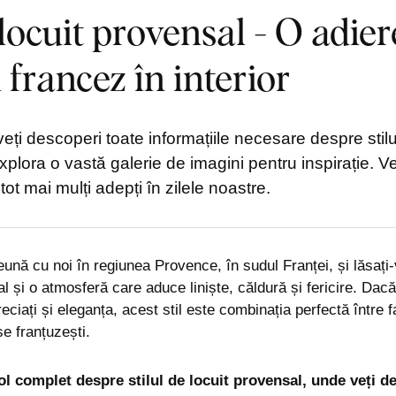
 locuit provensal - O adier
 francez în interior
 veți descoperi toate informațiile necesare despre stilu
xplora o vastă galerie de imagini pentru inspirație. Ve
tot mai mulți adepți în zilele noastre.
ună cu noi în regiunea Provence, în sudul Franței, și lăsați-
al și o atmosferă care aduce liniște, căldură și fericire. Dacă
reciați și eleganța, acest stil este combinația perfectă între f
e franțuzești.
l complet despre stilul de locuit provensal, unde veți d