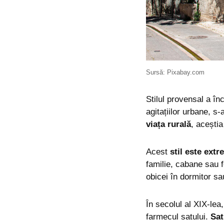
Sursă: Pixabay.com
Stilul provensal a în
agitațiilor urbane, s
viața rurală
, aceștia
Acest
stil este ext
familie, cabane sau f
obicei în dormitor sa
În secolul al XIX-lea
farmecul satului.
Satu