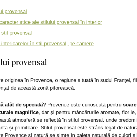
lui provensal
aracteristice ale stilului provensal în interior
 stil provensal
nterioarelor în stil provensal, pe camere
lului provensal
re originea în Provence, o regiune situată în sudul Franței, fi
uențat de această zonă pitorească.
ă atât de specială?
Provence este cunoscută pentru
soarel
turale magnifice
, dar și pentru mâncărurile aromate, florile, 
astă atmosferă se reflectă în stilul provensal, unde predomi
ntă și primitoare. Stilul provensal este strâns legat de nat
tre Provence și natură se simte în paleta naturală de culori și