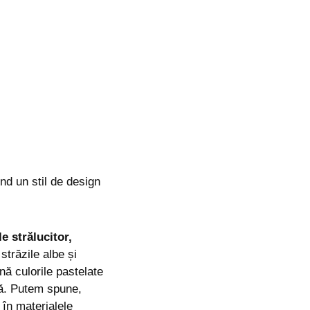
ind un stil de design
e strălucitor,
străzile albe și
nă culorile pastelate
ură. Putem spune,
 în materialele