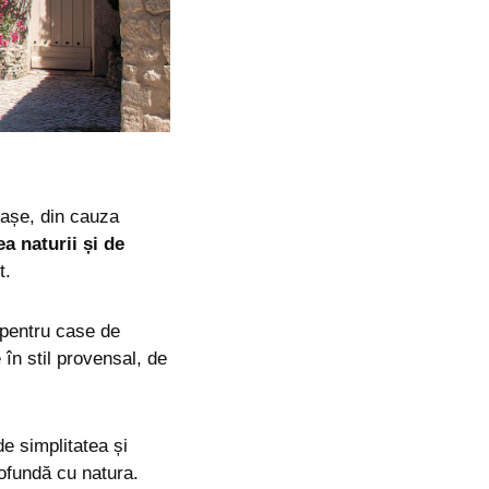
orașe, din cauza
a naturii și de
t.
l pentru case de
în stil provensal, de
de simplitatea și
ofundă cu natura.