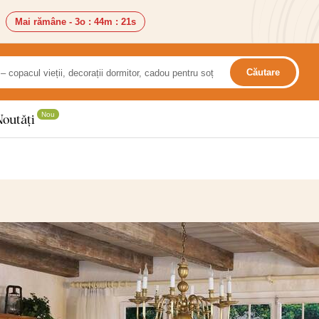
Mai rămâne -
3o
:
44m
:
21s
Căutare
Nou
Noutăți