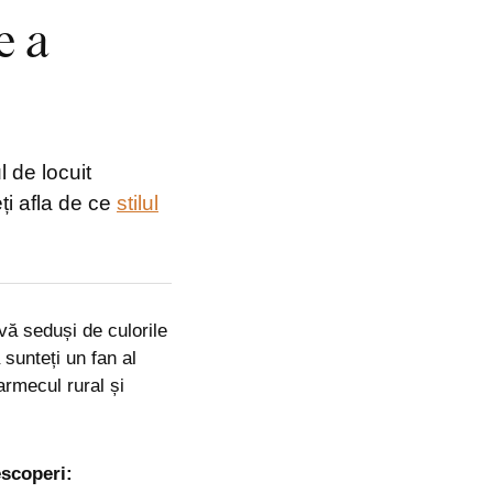
e a
l de locuit
ți afla de ce
stilul
vă seduși de culorile
 sunteți un fan al
armecul rural și
escoperi: