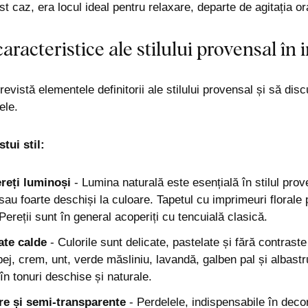
st caz, era locul ideal pentru relaxare, departe de agitația or
aracteristice ale stilului provensal în 
revistă elementele definitorii ale stilului provensal și să dis
ele.
tui stil:
ereți luminoși
- Lumina naturală este esențială în stilul prove
 sau foarte deschiși la culoare. Tapetul cu imprimeuri florale 
Pereții sunt în general acoperiți cu tencuială clasică.
ate calde
- Culorile sunt delicate, pastelate și fără contrast
bej, crem, unt, verde măsliniu, lavandă, galben pal și albastr
în tonuri deschise și naturale.
re și semi-transparente
- Perdelele, indispensabile în decor