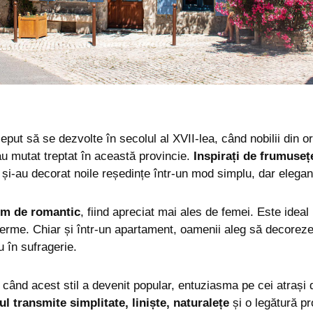
ceput să se dezvolte în secolul al XVII-lea, când nobilii din 
-au mutat treptat în această provincie.
Inspirați de frumusețe
 și-au decorat noile reședințe într-un mod simplu, dar elegan
rem de romantic
, fiind apreciat mai ales de femei. Este idea
erme. Chiar și într-un apartament, oamenii aleg să decoreze 
u în sufragerie.
, când acest stil a devenit popular, entuziasma pe cei atrași 
l transmite simplitate, liniște, naturalețe
și o legătură pr