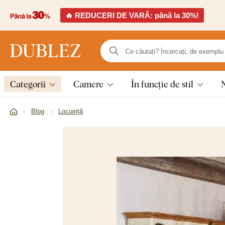
🔥 REDUCERI DE VARĂ: până la 30%!
Categorii
Camere
În funcție de stil
Blog
Locuință