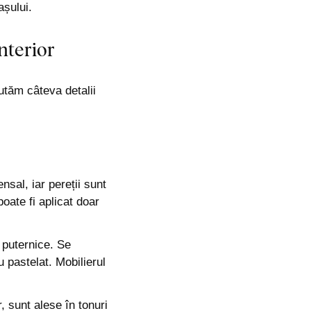
așului.
interior
cutăm câteva detalii
nsal, iar pereții sunt
poate fi aplicat doar
e puternice. Se
u pastelat. Mobilierul
, sunt alese în tonuri