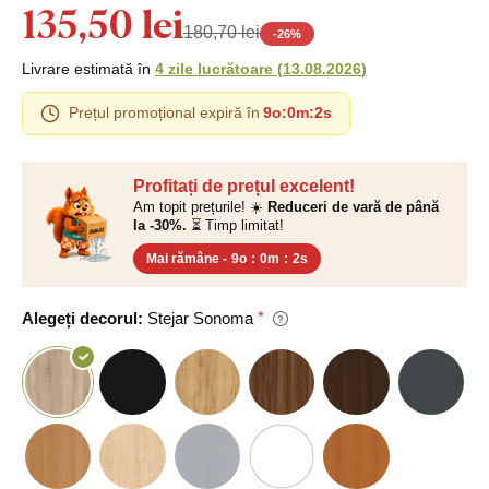
135,50 lei
180,70 lei
-
26
%
Livrare estimată în
4 zile lucrătoare
(
13.08.2026
)
Prețul promoțional expiră în
9o
:
0m
:
1s
Profitați de prețul excelent!
Am topit prețurile! ☀️
Reduceri de vară de până
la -30%.
⏳ Timp limitat!
Mai rămâne -
9o
:
0m
:
1s
Alegeți decorul:
Stejar Sonoma