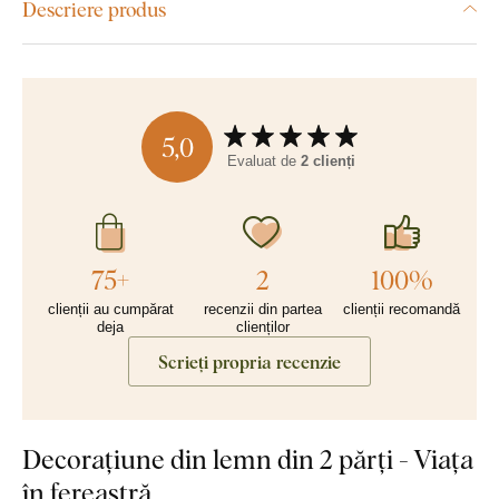
Descriere produs
5,0
Evaluat de
2 clienți
75+
2
100%
clienții au cumpărat
recenzii din partea
clienții recomandă
deja
clienților
Scrieți propria recenzie
Decorațiune din lemn din 2 părți - Viața
în fereastră