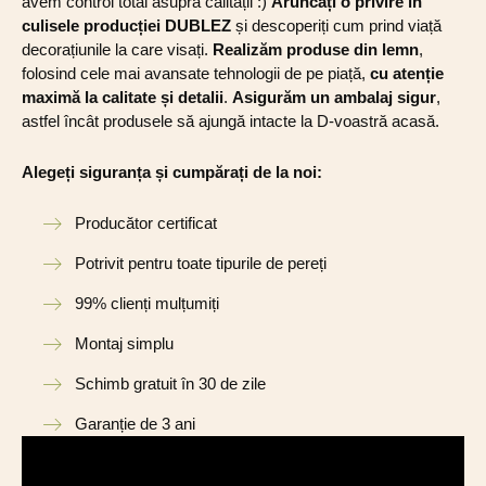
avem control total asupra calității :)
Aruncați o privire în
culisele producției DUBLEZ
și descoperiți cum prind viață
decorațiunile la care visați.
Realizăm produse din lemn
,
folosind cele mai avansate tehnologii de pe piață,
cu atenție
maximă la calitate și detalii
.
Asigurăm un ambalaj sigur
,
astfel încât produsele să ajungă intacte la D-voastră acasă.
Alegeți siguranța și cumpărați de la noi:
Producător certificat
Potrivit pentru toate tipurile de pereți
99% clienți mulțumiți
Montaj simplu
Schimb gratuit în 30 de zile
Garanție de 3 ani