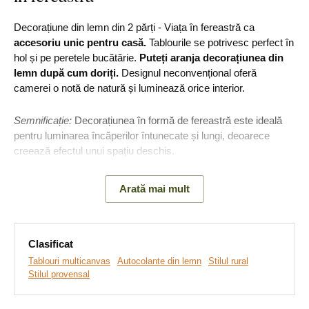
Decorațiune din lemn din 2 părți - Viața în fereastră ca
accesoriu unic pentru casă.
Tablourile se potrivesc perfect în
hol și pe peretele bucătărie.
Puteți aranja decorațiunea din
lemn după cum doriți.
Designul neconvențional oferă
camerei o notă de natură și luminează orice interior.
Semnificație:
Decorațiunea în formă de fereastră este ideală
pentru luminarea încăperilor întunecate și lungi, deoarece
creează efectul unui spațiu deschis.
Arată mai mult
Principalele avantaje ale produsului:
Se potrivește perfect în living
Clasificat
Montare simplă pe perete
Tablouri multicanvas
Autocolante din lemn
Stilul rural
Stilul provensal
Material din lemn de 3 mm grosime