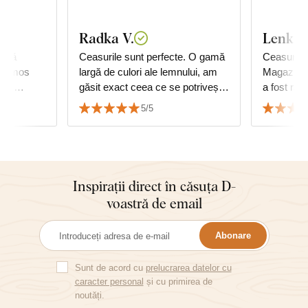
Radka V.
Lenka 
uncă
Ceasurile sunt perfecte. O gamă
Ceasurile
 frumos
largă de culori ale lemnului, am
Magazinul 
 cu
găsit exact ceea ce se potrivește
cu mobilierul. Montaj ușor în doi
5/5
😊
Inspirații direct în căsuța D-
voastră de email
Abonare
Sunt de acord cu
prelucrarea datelor cu
caracter personal
și cu primirea de
noutăți.