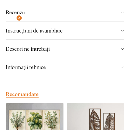
Multe decoruri din care să alegeți
Recenzii
Dimensiunile pieselor individuale ale produsului:
2
Pentru varianta de dimensiune 47x45 cm, dimensiunea
Instrucțiuni de asamblare
unei părți a tabloului este de 21x45 cm.
Pentru varianta de dimensiune 70x66 cm, dimensiunea
Deseori ne întrebați
unei părți a tabloului este de 30x66 cm.
Pentru varianta de dimensiune 90x87 cm, dimensiunea
Informații tehnice
unei părți a tabloului este de 40x87 cm.
Pentru varianta de dimensiune 104x100 cm,
dimensiunea unei părți a tabloului este de 46x100 cm.
Recomandate
Montaj pe care îl poate realiza
oricine: