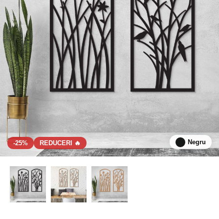
Negru
-25%
REDUCERI 🔥