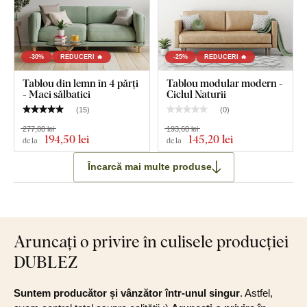
-30%
REDUCERI 🔥
-25%
REDUCERI 🔥
Tablou din lemn în 4 părți
Tablou modular modern -
- Maci sălbatici
Ciclul Naturii
(
15
)
(
0
)
277,80 lei
193,60 lei
194
,50 lei
145
,20 lei
de la
de la
Încarcă mai multe produse
Aruncați o privire în culisele producției
DUBLEZ
Suntem producător și vânzător într-unul singur
. Astfel,