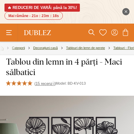
🔥 REDUCERI DE VARĂ: până la 30%!
Mai rămâne -
21o
:
23m
:
17s
Categorii
Decorațiuni casă
Tablouri din lemn de perete
Tablouri - Flori
Tablou din lemn în 4 părți - Maci
sălbatici
(
15 recenzii
)
Model:
BD-KV-013