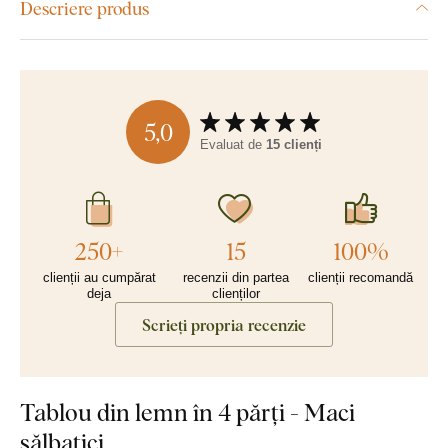
Descriere produs
5,0
Evaluat de
15 clienți
250+
15
100%
clienții au cumpărat
recenzii din partea
clienții recomandă
deja
clienților
Scrieți propria recenzie
Tablou din lemn în 4 părți - Maci
sălbatici