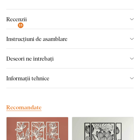
Dimensiunile fiecărei părți a produsului:
Recenzii
15
Pentru varianta de dimensiune 84x30 cm, dimensiunea
unei părți a tabloului este de 20x30 cm.
Instrucțiuni de asamblare
Pentru varianta de dimensiune 138x49 cm,
dimensiunea unei părți a tabloului este de 33x50 cm.
Deseori ne întrebați
Pentru varianta de dimensiune 185x66 cm,
dimensiunea unei părți a tabloului este de 43x66 cm.
Informații tehnice
Pentru varianta de dimensiune 266x95 cm,
dimensiunea unei părți a tabloului este de 64x95 cm.
Recomandate
Montaj pe care îl poate realiza
oricine:
Montajul produsului este foarte simplu :) Pentru agățarea