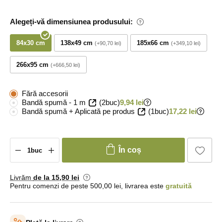
Alegeți-vă dimensiunea produsului:
84x30 cm
138x49 cm
185x66 cm
+90,70 lei
+349,10 lei
266x95 cm
+666,50 lei
Fără accesorii
Bandă spumă - 1 m
(2buc)
9,94 lei
Bandă spumă + Aplicată pe produs
(1buc)
17,22 lei
În coș
Livrăm
de la 15
,90 lei
Pentru comenzi de peste 500,00 lei, livrarea este
gratuită