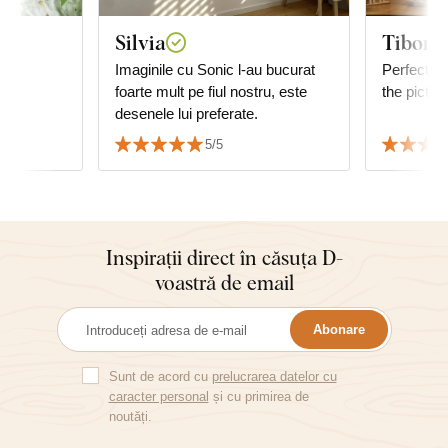
Silvia
Tiborn
ru
Imaginile cu Sonic l-au bucurat
Perfect, ve
foarte mult pe fiul nostru, este
the pictur
desenele lui preferate.
5/5
Inspirații direct în căsuța D-
voastră de email
Abonare
Sunt de acord cu
prelucrarea datelor cu
caracter personal
și cu primirea de
noutăți.