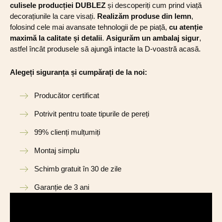
culisele producției DUBLEZ
și descoperiți cum prind viață
decorațiunile la care visați.
Realizăm produse din lemn
,
folosind cele mai avansate tehnologii de pe piață,
cu atenție
maximă la calitate și detalii
.
Asigurăm un ambalaj sigur
,
astfel încât produsele să ajungă intacte la D-voastră acasă.
Alegeți siguranța și cumpărați de la noi:
Producător certificat
Potrivit pentru toate tipurile de pereți
99% clienți mulțumiți
Montaj simplu
Schimb gratuit în 30 de zile
Garanție de 3 ani