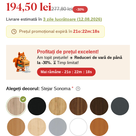
194,50 lei
277,80 lei
-
30
%
Livrare estimată în
3 zile lucrătoare
(
12.08.2026
)
Prețul promoțional expiră în
21o
:
22m
:
17s
Profitați de prețul excelent!
Am topit prețurile! ☀️
Reduceri de vară de până
la -30%.
⏳ Timp limitat!
Mai rămâne -
21o
:
22m
:
17s
Alegeți decorul:
Stejar Sonoma