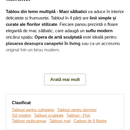
Tablou din lemn multiplă - Maci sălbatici
va aduce în interior
delicatețe și frumusețe. Tabloul în 4 părți are
linii simple și
curate ale florilor stilizate
. Fiecare panou prezintă o floare
elegantă de mac sălbatic, care adaugă un
suflu modern
oricărui spațiu.
Opera de artă sculptată
este ideală pentru
plasarea deasupra canapelei în living
sau ca un accesoriu
original într-un birou modern.
Principalele avantaje ale produsului:
Arată mai mult
Decorațiune originală sculptată
Producție ecologică din lemn
Clasificat
Efect 3D datorită materialului de 3 mm grosime
Tablouri pentru sufragerie
Tablouri pentru dormitor
Stil modern
Tablouri sculptate
Tablouri - Flori
La alegere multe decorațiuni
Tablouri multicanvas
Tablouri mari
Cadouri de 8 Martie
Montare simplă pe perete