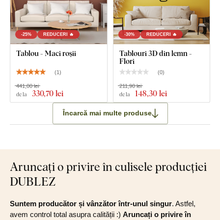
-25%
REDUCERI 🔥
-30%
REDUCERI 🔥
Tablou - Maci roșii
Tablouri 3D din lemn -
Flori
(
1
)
(
0
)
441,00 lei
211,90 lei
330
,70 lei
148
,30 lei
de la
de la
Încarcă mai multe produse
Aruncați o privire în culisele producției
DUBLEZ
Suntem producător și vânzător într-unul singur
. Astfel,
avem control total asupra calității :)
Aruncați o privire în