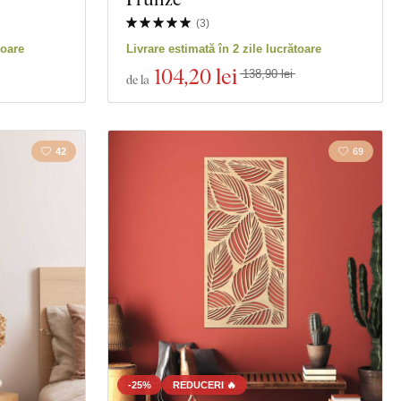
(
3
)
toare
Livrare estimată în 2 zile lucrătoare
104
,20 lei
138,90 lei
de la
42
69
-25%
REDUCERI 🔥