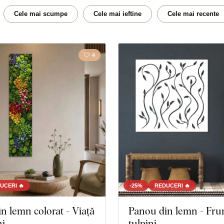
Țară
Bucătă
Cele mai scumpe
Cele mai ieftine
Cele mai recente
4
UCERI 🔥
-25%
REDUCERI 🔥
n lemn colorat - Viață
Panou din lemn - Fru
hi
tulpini