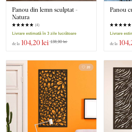
Panou din lemn sculptat -
Panou cu
Natura
(
4
)
Livrare estimată în 3 zile lucrătoare
Livrare esti
104
,20 lei
104
,
138,90 lei
de la
de la
20