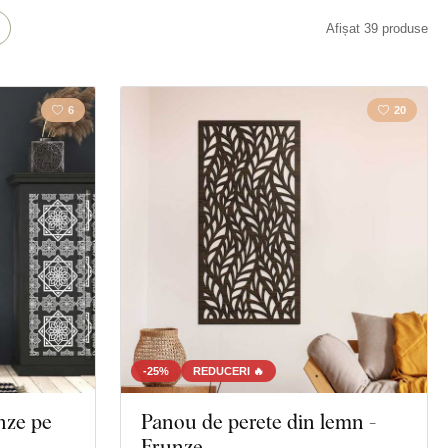
rie
Natură
Afișat 39 produse
6
20
-25%
REDUCERI 🔥
nze pe
Panou de perete din lemn -
Frunze