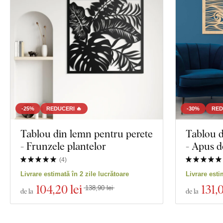
-25%
REDUCERI 🔥
-30%
RED
Tablou din lemn pentru perete
Tablou d
- Frunzele plantelor
- Apus d
(
4
)
Livrare estimată în 2 zile lucrătoare
Livrare esti
104
,20 lei
131
,
138,90 lei
de la
de la