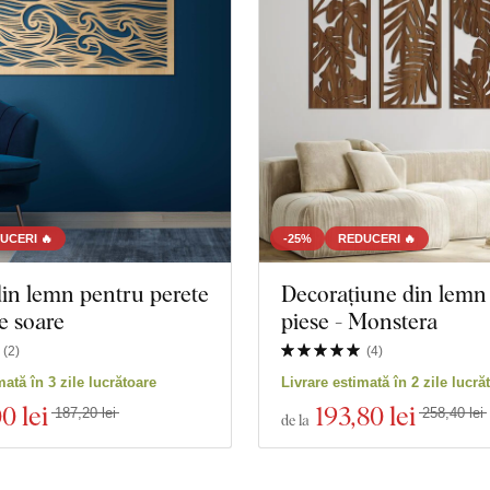
UCERI 🔥
-25%
REDUCERI 🔥
in lemn pentru perete
Decorațiune din lemn 
e soare
piese - Monstera
(
2
)
(
4
)
mată în 3 zile lucrătoare
Livrare estimată în 2 zile lucră
00 lei
193
,80 lei
187,20 lei
258,40 lei
de la