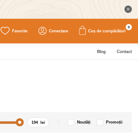
0
Favorite
Conectare
Coș de cumpărături
Blog
Contact
Noutăți
Promoții