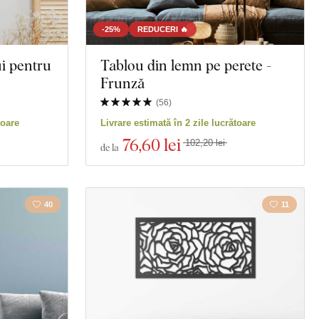
-25%
REDUCERI 🔥
ui pentru
Tablou din lemn pe perete -
Frunză
(
56
)
toare
Livrare estimată în 2 zile lucrătoare
76
,60 lei
102,20 lei
de la
40
11