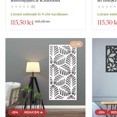
Material
(
0
)
Vizualizare 39 
Livrare estimată în 4 zile lucrătoare
Livrare esti
Adâncime
115
,50 lei
115
,50 l
165,00 lei
30
-25%
REDUCERI 🔥
-25%
RED