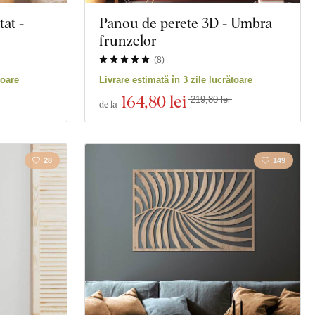
at -
Panou de perete 3D - Umbra
frunzelor
(
8
)
toare
Livrare estimată în 3 zile lucrătoare
164
,80 lei
219,80 lei
de la
28
149