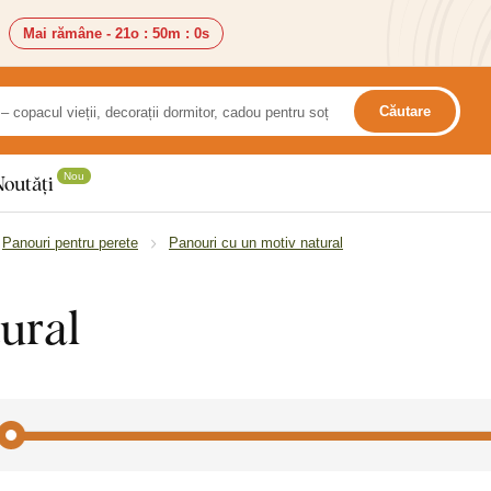
Mai rămâne -
21o
:
49m
:
58s
Căutare
Nou
Noutăți
Panouri pentru perete
Panouri cu un motiv natural
ural