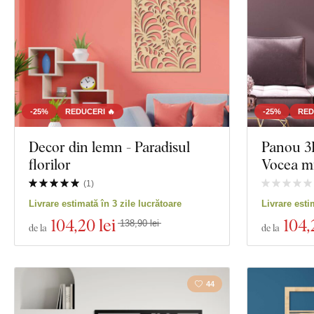
-25%
REDUCERI 🔥
-25%
RED
Decor din lemn - Paradisul
Panou 3D
florilor
Vocea mi
(
1
)
Livrare estimată în 3 zile lucrătoare
Livrare esti
104
,20 lei
104
,
138,90 lei
de la
de la
44