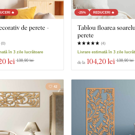
UCERI 🔥
-25%
REDUCERI 🔥
corativ de perete -
Tablou floarea soarel
perete
(
0
)
(
4
)
mată în 3 zile lucrătoare
Livrare estimată în 3 zile lucră
20 lei
104
,20 lei
138,90 lei
138,90 lei
de la
42