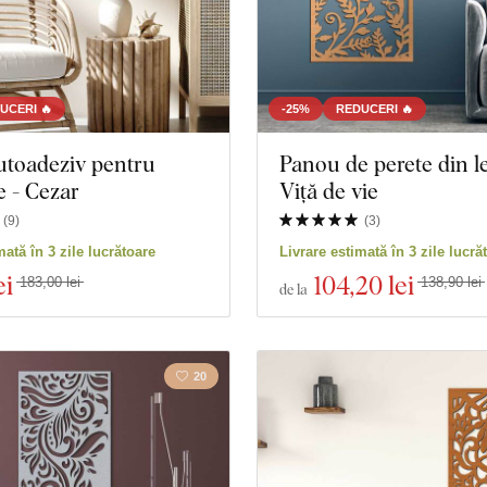
UCERI 🔥
-25%
REDUCERI 🔥
utoadeziv pentru
Panou de perete din l
e - Cezar
Viță de vie
(
9
)
(
3
)
mată în 3 zile lucrătoare
Livrare estimată în 3 zile lucră
ei
104
,20 lei
183,00 lei
138,90 lei
de la
20