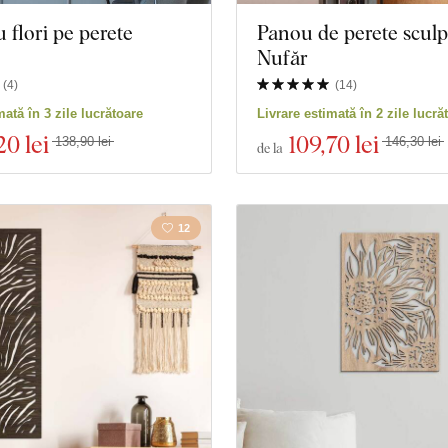
 flori pe perete
Panou de perete sculpt
Nufăr
(
4
)
(
14
)
mată în 3 zile lucrătoare
Livrare estimată în 2 zile lucră
20 lei
109
,70 lei
138,90 lei
146,30 lei
de la
12