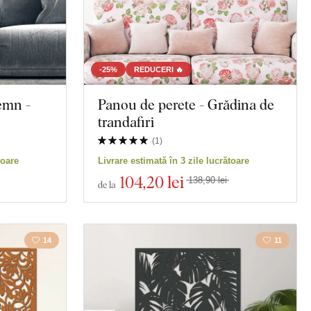
-25%
REDUCERI 🔥
emn -
Panou de perete - Grădina de
trandafiri
(
1
)
toare
Livrare estimată în 3 zile lucrătoare
104
,20 lei
138,90 lei
de la
14
11