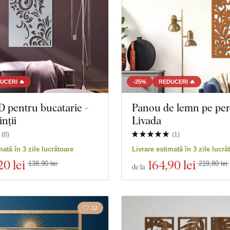
UCERI 🔥
-25%
REDUCERI 🔥
 pentru bucatarie -
Panou de lemn pe per
nții
Livada
(
0
)
(
1
)
mată în 3 zile lucrătoare
Livrare estimată în 3 zile lucră
20 lei
164
,90 lei
138,90 lei
219,80 lei
de la
12