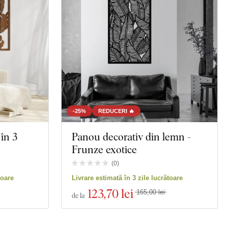
-25%
REDUCERI 🔥
în 3
Panou decorativ din lemn -
Frunze exotice
(
0
)
toare
Livrare estimată în 3 zile lucrătoare
123
,70 lei
165,00 lei
de la