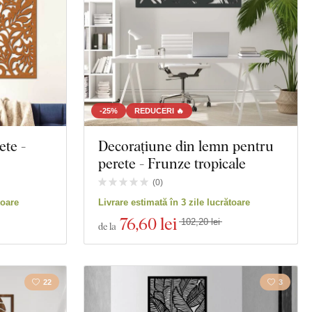
-25%
REDUCERI 🔥
ete -
Decorațiune din lemn pentru
perete - Frunze tropicale
(
0
)
toare
Livrare estimată în 3 zile lucrătoare
76
,60 lei
102,20 lei
de la
22
3