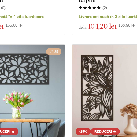
(
0
)
(
2
)
produse
Închidere filtrul
mată în 4 zile lucrătoare
Livrare estimată în 3 zile lucră
ei
104
,20 lei
165,00 lei
138,90 lei
de la
35
UCERI 🔥
-25%
REDUCERI 🔥