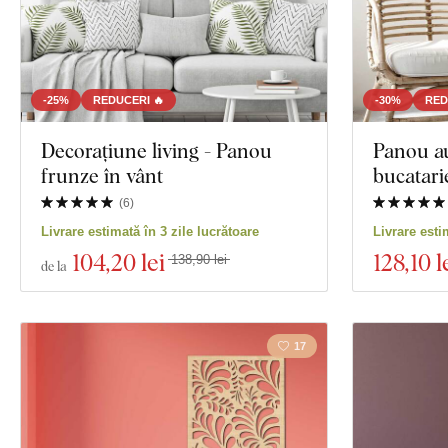
-25%
REDUCERI 🔥
-30%
RED
Decorațiune living - Panou
Panou a
frunze în vânt
bucatari
(
6
)
Livrare estimată în 3 zile lucrătoare
Livrare esti
104
,20 lei
128
,10 l
138,90 lei
de la
17