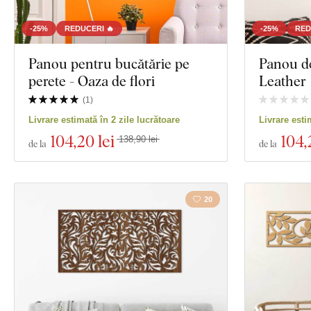
-25%
REDUCERI 🔥
-25%
RED
Panou pentru bucătărie pe
Panou de
perete - Oaza de flori
Leather
(
1
)
Livrare estimată în 2 zile lucrătoare
Livrare esti
104
,20 lei
104
,
138,90 lei
de la
de la
20