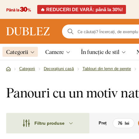
🔥 REDUCERI DE VARĂ: până la 30%!
Categorii
Camere
În funcție de stil
Categorii
Decorațiuni casă
Tablouri din lemn de perete
Panouri cu un motiv nat
Filtru produse
Preț
Motiv
Motiv