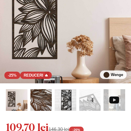
Wenge
-25%
REDUCERI 🔥
+ 4
109,70 lei
146,30 lei
-
26
%