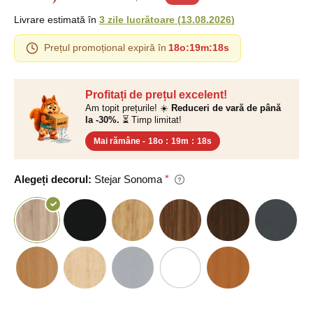
Livrare estimată în
3 zile lucrătoare
(
13.08.2026
)
Prețul promoțional expiră în
18o
:
19m
:
17s
Profitați de prețul excelent!
Am topit prețurile! ☀️
Reduceri de vară de până
la -30%.
⏳ Timp limitat!
Mai rămâne -
18o
:
19m
:
17s
Alegeți decorul:
Stejar Sonoma