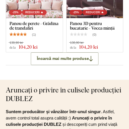
-25%
REDUCERI 🔥
-25%
REDUCERI 🔥
Panou de perete - Grădina
Panou 3D pentru
de trandafiri
bucatarie - Vocea minții
(
1
)
(
0
)
138,90 lei
138,90 lei
104
,20 lei
104
,20 lei
de la
de la
Încarcă mai multe produse
Aruncați o privire în culisele producției
DUBLEZ
Suntem producător și vânzător într-unul singur
. Astfel,
avem control total asupra calității :)
Aruncați o privire în
culisele producției DUBLEZ
și descoperiți cum prind viață