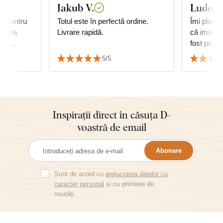
Jakub V.
Ludovic
lt pentru
Totul este în perfectă ordine.
Îmi plac cu
darea
Livrare rapidă.
că imagine
rea
fost picta
5/5
unde
Inspirații direct în căsuța D-
voastră de email
Abonare
Sunt de acord cu
prelucrarea datelor cu
caracter personal
și cu primirea de
noutăți.