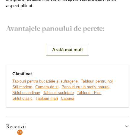
aspect plăcut.
Avantajele panoului de perete:
Personalizarea motivelor florale
Arată mai mult
Se potrivește perfect în camera de zi
Montare simplă pe perete
Clasificat
Producție ecologică
Tablouri pentru bucătărie și sufragerie
Tablouri pentru hol
Alegeți dintre 2 dimensiuni și multe decoruri
Stil modern
Camera de zi
Panouri cu un motiv natural
Stilul scandinav
Tablouri sculptate
Tablouri - Flori
Stilul clasic
Tablouri mari
Cabană
Montaj pe care îl poate realiza
oricine:
Recenzii
14
Montajul produsului este foarte simplu :) Pentru agățarea