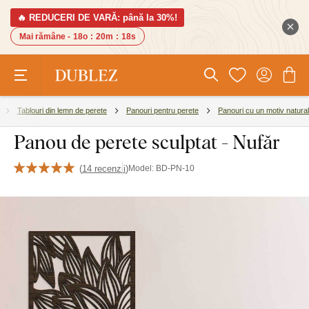
🔥 REDUCERI DE VARĂ: până la 30%!
Mai rămâne -
18o
:
20m
:
17s
Tablouri din lemn de perete
Panouri pentru perete
Panouri cu un motiv natural
Panou de perete sculptat - Nufăr
(
14 recenzii
)
Model:
BD-PN-10