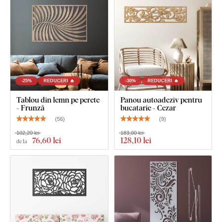
-25%
REDUCERI 🔥
-30%
REDUCERI 🔥
Tablou din lemn pe perete
Panou autoadeziv pentru
- Frunză
bucatarie - Cezar
(
56
)
(
9
)
102,20 lei
183,00 lei
76
,60 lei
128
,10 lei
de la