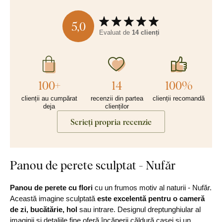
5,0
Evaluat de
14 clienți
100+
14
100%
clienții au cumpărat
recenzii din partea
clienții recomandă
deja
clienților
Scrieți propria recenzie
Panou de perete sculptat - Nufăr
Panou de perete cu flori
cu un frumos motiv al naturii - Nufăr.
Această imagine sculptată
este excelentă pentru o cameră
de zi, bucătărie, hol
sau intrare. Designul dreptunghiular al
imaginii și detaliile fine oferă încăperii căldură casei și un