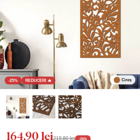
Cireș
-25%
REDUCERI 🔥
164,90 lei
219,80 lei
-
25
%