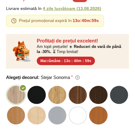
Livrare estimată în
4 zile lucrătoare
(
13.08.2026
)
Prețul promoțional expiră în
13o
:
40m
:
59s
Profitați de prețul excelent!
Am topit prețurile! ☀️
Reduceri de vară de până
la -30%.
⏳ Timp limitat!
Mai rămâne -
13o
:
40m
:
59s
Alegeți decorul:
Stejar Sonoma