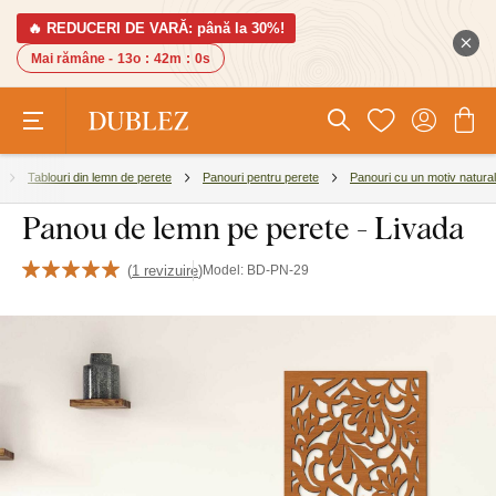
🔥 REDUCERI DE VARĂ: până la 30%!
Mai rămâne -
13o
:
41m
:
59s
Tablouri din lemn de perete
Panouri pentru perete
Panouri cu un motiv natural
Panou de lemn pe perete - Livada
(
1 revizuire
)
Model:
BD-PN-29