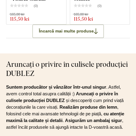
(
0
)
(
0
)
165,00 lei
165,00 lei
115
,50 lei
115
,50 lei
Încarcă mai multe produse
Aruncați o privire în culisele producției
DUBLEZ
Suntem producător și vânzător într-unul singur
. Astfel,
avem control total asupra calității :)
Aruncați o privire în
culisele producției DUBLEZ
și descoperiți cum prind viață
decorațiunile la care visați.
Realizăm produse din lemn
,
folosind cele mai avansate tehnologii de pe piață,
cu atenție
maximă la calitate și detalii
.
Asigurăm un ambalaj sigur
,
astfel încât produsele să ajungă intacte la D-voastră acasă.