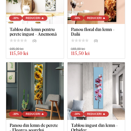
-30%
REDUCERI 🔥
-30%
REDUCERI 🔥
Tablou din lemn pentru
Panou floral din lemn -
perete îngust - Anemonă
Dalii
(
0
)
(
0
)
165,00 lei
165,00 lei
115
,50 lei
115
,50 lei
-30%
REDUCERI 🔥
-30%
REDUCERI 🔥
Panou din lemn de perete
Tablou îngust din lemn -
- Floarea-soarelui
Orhidee