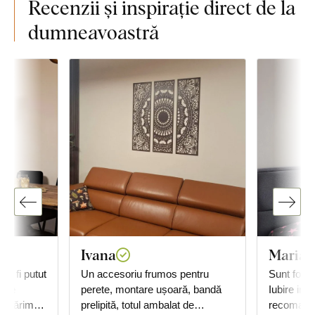
Recenzii și inspirație direct de la
dumneavoastră
Ivana
Maria
ar fi putut
Un accesoriu frumos pentru
Sunt foart
perete, montare ușoară, bandă
Iubire infi
ce mărime
prelipită, totul ambalat de
recomand