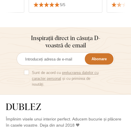
se
calitate...
5/5
e asortează
Inspirații direct în căsuța D-
voastră de email
Abonare
Sunt de acord cu
prelucrarea datelor cu
caracter personal
și cu primirea de
noutăți.
Împlinim visele unui interior perfect. Aducem bucurie și plăcere
în casele voastre. Deja din anul 2018 🧡