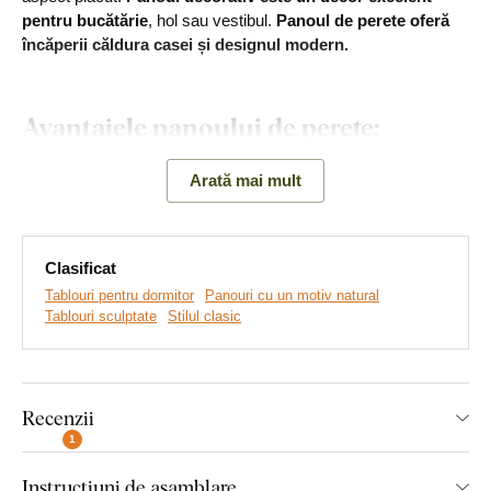
pentru bucătărie
, hol sau vestibul.
Panoul de perete
oferă
încăperii căldura casei și designul modern.
Avantajele panoului de perete:
Aspect original cu o temă a naturii
Arată mai mult
Producție ecologică
Montare simplă pe perete
Clasificat
Tablouri pentru dormitor
Panouri cu un motiv natural
Material din lemn
Tablouri sculptate
Stilul clasic
Aveți la alegere dintre 2 dimensiuni și multe decoruri
Montaj pe care îl poate realiza
Recenzii
1
oricine:
Instrucțiuni de asamblare