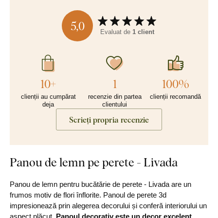
5,0
Evaluat de
1 client
10+
1
100%
clienții au cumpărat
recenzie din partea
clienții recomandă
deja
clientului
Scrieți propria recenzie
Panou de lemn pe perete - Livada
Panou de lemn pentru bucătărie de perete - Livada are un
frumos motiv de flori înflorite. Panoul de perete 3d
impresionează prin alegerea decorului și conferă interiorului un
aspect plăcut.
Panoul decorativ este un decor excelent