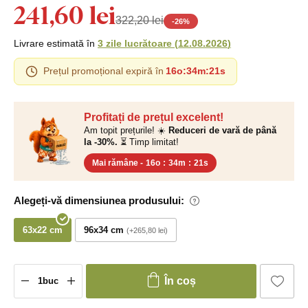
241,60 lei
322,20 lei
-
26
%
Livrare estimată în
3 zile lucrătoare
(
12.08.2026
)
Prețul promoțional expiră în
16o
:
34m
:
20s
Profitați de prețul excelent!
Am topit prețurile! ☀️
Reduceri de vară de până
la -30%.
⏳ Timp limitat!
Mai rămâne -
16o
:
34m
:
20s
Alegeți-vă dimensiunea produsului:
63x22 cm
96x34 cm
+265,80 lei
În coș