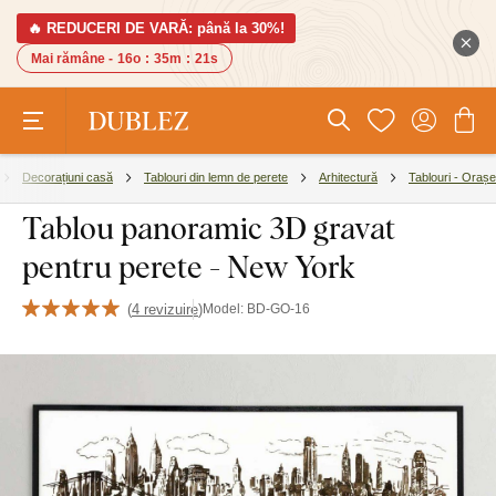
🔥 REDUCERI DE VARĂ: până la 30%!
Mai rămâne -
16o
:
35m
:
21s
Decorațiuni casă
Tablouri din lemn de perete
Arhitectură
Tablouri - Orașe
Tablou panoramic 3D gravat
pentru perete - New York
(
4 revizuire
)
Model:
BD-GO-16