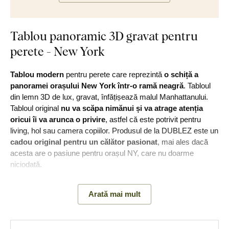
Tablou panoramic 3D gravat pentru
perete - New York
Tablou modern
pentru perete care reprezintă
o schiță a
panoramei orașului New York într-o ramă neagră
. Tabloul
din lemn 3D de lux, gravat, înfățișează malul Manhattanului.
Tabloul original
nu va scăpa nimănui și va atrage atenția
oricui îi va arunca o privire
, astfel că este potrivit pentru
living, hol sau camera copiilor. Produsul de la DUBLEZ este un
cadou original pentru un călător pasionat
, mai ales dacă
acesta are o pasiune pentru orașul NY, care nu doarme
niciodată.
În timpul producției, gravăm motivul dat în lemn cu ajutorul
Arată mai mult
tehnologiei laser avansate. Acest lucru ne permite să obținem
un
relief de adâncime 3D pe tablou, vizibil cu ochiul liber și
tangibil
. Dați viață pereților goi cu o operă de artă unică.