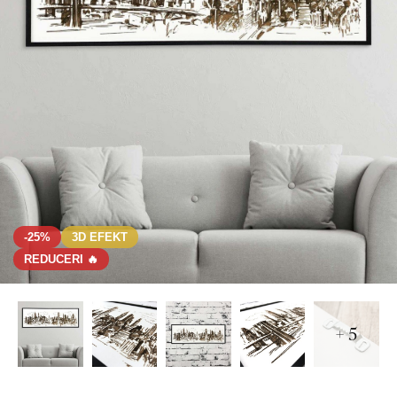
-25%
3D EFEKT
REDUCERI 🔥
+ 5