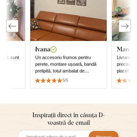
Ivana
Marco 
bloul, sunt
Un accesoriu frumos pentru
Livrare rap
perete, montare ușoară, bandă
precisă ș
prelipită, totul ambalat de
place!
calitate...
5/5
Inspirații direct în căsuța D-
voastră de email