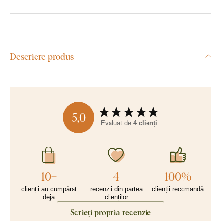
Descriere produs
5,0
Evaluat de
4 clienți
10+
4
100%
clienții au cumpărat
recenzii din partea
clienții recomandă
deja
clienților
Scrieți propria recenzie