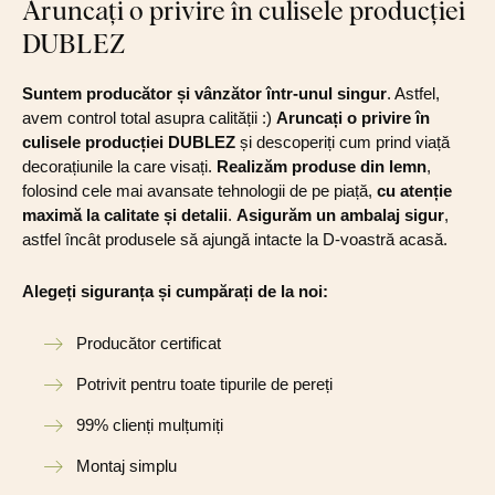
Aruncați o privire în culisele producției
DUBLEZ
Suntem producător și vânzător într-unul singur
. Astfel,
avem control total asupra calității :)
Aruncați o privire în
culisele producției DUBLEZ
și descoperiți cum prind viață
decorațiunile la care visați.
Realizăm produse din lemn
,
folosind cele mai avansate tehnologii de pe piață,
cu atenție
maximă la calitate și detalii
.
Asigurăm un ambalaj sigur
,
astfel încât produsele să ajungă intacte la D-voastră acasă.
Alegeți siguranța și cumpărați de la noi:
Producător certificat
Potrivit pentru toate tipurile de pereți
99% clienți mulțumiți
Montaj simplu