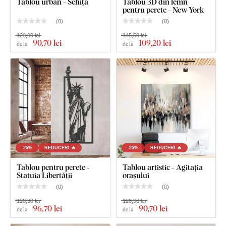
Tablou urban - Schiță
Tablou 3D din lemn
pentru perete - New York
(
0
)
(
0
)
120,90 lei
145,50 lei
90
,70 lei
109
,20 lei
de la
de la
-25%
REDUCERI 🔥
-25%
REDUCERI 🔥
Tablou pentru perete -
Tablou artistic - Agitația
Statuia Libertății
orașului
(
0
)
(
0
)
128,90 lei
120,90 lei
96
,70 lei
90
,70 lei
de la
de la