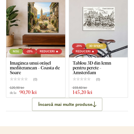
-25%
3D EFEKT
NOU
-25%
REDUCERI 🔥
REDUCERI 🔥
Imaginea unui orășel
Tablou 3D din lemn
mediteranean - Coasta de
pentru perete -
Soare
Amsterdam
(
0
)
(
0
)
120,90 lei
193,60 lei
90
,70 lei
145
,20 lei
de la
Încarcă mai multe produse