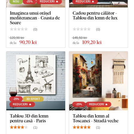
NOU
-25%
REDUCERI 🔥
REDUCERI 🔥
Imaginea unui orășel
Cadou pentru călător -
mediteranean - Coasta de
Tablou din lemn de lux
Soare
(
0
)
(
0
)
120,90 lei
145,50 lei
90
,70 lei
109
,20 lei
de la
de la
-25%
3D EFEKT
REDUCERI 🔥
-25%
REDUCERI 🔥
Tablou 3D din lemn
Tablou din lemn al
pentru casă - Paris
Toscanei - Stradă veche
(
1
)
(
1
)