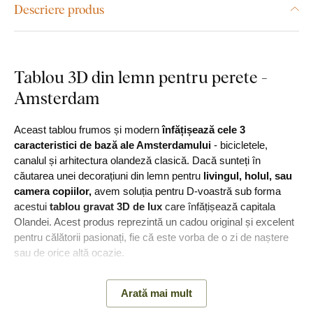
Descriere produs
Tablou 3D din lemn pentru perete -
Amsterdam
Aceast tablou frumos și modern
înfățișează cele 3
caracteristici de bază ale Amsterdamului
- bicicletele,
canalul și arhitectura olandeză clasică. Dacă sunteți în
căutarea unei decorațiuni din lemn pentru
livingul, holul, sau
camera copiilor,
avem soluția pentru D-voastră sub forma
acestui
tablou gravat 3D de lux
care înfățișează capitala
Olandei. Acest produs reprezintă un cadou original și excelent
pentru călătorii pasionați, fie că este vorba de o zi de naștere
sau de orice altă ocazie.
În timpul procesului de producție, gravăm motivul dat în lemn
Arată mai mult
cu ajutorul tehnologiei laser avansate. Datorită acestui proces,