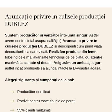
Aruncați o privire în culisele producției
DUBLEZ
Suntem producător și vânzător într-unul singur
. Astfel,
avem control total asupra calității :)
Aruncați o privire în
culisele producției DUBLEZ
și descoperiți cum prind viață
decorațiunile la care visați.
Realizăm produse din lemn
,
folosind cele mai avansate tehnologii de pe piață,
cu atenție
maximă la calitate și detalii
.
Asigurăm un ambalaj sigur
,
astfel încât produsele să ajungă intacte la D-voastră acasă.
Alegeți siguranța și cumpărați de la noi:
Producător certificat
Potrivit pentru toate tipurile de pereți
99% clienți mulțumiți