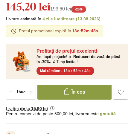
145,20 lei
193,60 lei
-
25
%
Livrare estimată în
4 zile lucrătoare
(
13.08.2026
)
Prețul promoțional expiră în
13o
:
52m
:
47s
Profitați de prețul excelent!
Am topit prețurile! ☀️
Reduceri de vară de până
la -30%.
⏳ Timp limitat!
Mai rămâne -
13o
:
52m
:
47s
În coș
Livrăm
de la 15
,90 lei
Pentru comenzi de peste 500,00 lei, livrarea este
gratuită