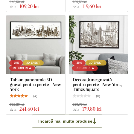
145,50 lei
159,50 lei
109
,20 lei
119
,60 lei
de la
de la
-25%
3D EFEKT
-25%
3D EFEKT
REDUCERI 🔥
REDUCERI 🔥
Tablou panoramic 3D
Decorațiune gravată
gravat pentru perete - New
pentru perete - New York,
York
Times Square
(
4
)
(
0
)
322,20 lei
239,70 lei
241
,60 lei
179
,80 lei
de la
de la
Încarcă mai multe produse