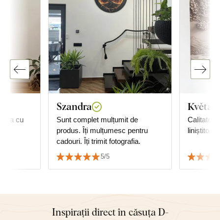
Szandra
Květa
anda cu
Sunt complet mulțumit de
Calitate 
produs. Îți mulțumesc pentru
liniștitoare
cadouri. Îți trimit fotografia.
5/5
Inspirații direct în căsuța D-