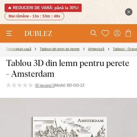
🔥 REDUCERI DE VARĂ: până la 30%!
Mai rămâne -
13o
:
53m
:
47s
Decorațiuni casă
Tablouri din lemn de perete
Arhitectură
Tablouri - Orașe
Tablou 3D din lemn pentru perete
- Amsterdam
(
0 recenzii
)
Model:
BD-GO-12