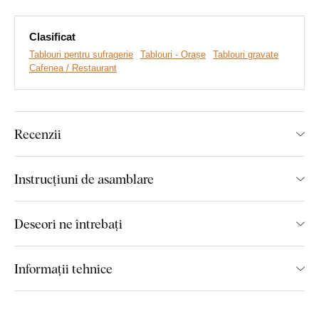
obținem un relief de adâncime 3D pe tablou care este
vizibil cu ochiul liber și tangibil
. Dați viață pereților goi cu o
operă de artă unică.
Clasificat
Tablouri pentru sufragerie
Tablouri - Orașe
Tablouri gravate
Cafenea / Restaurant
Principalele avantaje ale produsului:
Tablou în stil atemporal
Recenzii
Detalii gravate cu precizie
Cadou excelent pentru cei care călătoresc
Instrucțiuni de asamblare
Excelent pentru living
Deseori ne întrebați
Producție din lemn ecologic
Informații tehnice
Montajul îl poate face oricine:
Tabloul este prevăzut cu cârlig(e) pe partea opusă pentru a-l