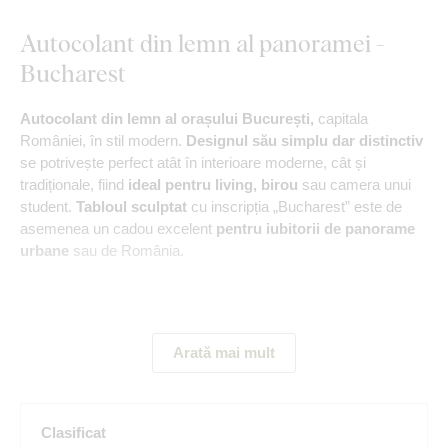
Autocolant din lemn al panoramei -
Bucharest
Autocolant din lemn al orașului București,
capitala
României, în stil modern.
Designul său simplu dar distinctiv
se potrivește perfect atât în interioare moderne, cât și
tradiționale, fiind
ideal pentru living, birou
sau camera unui
student.
Tabloul sculptat
cu inscripția „Bucharest” este de
asemenea un cadou excelent
pentru iubitorii de panorame
urbane
sau de România.
Principalele avantaje ale produsului:
Arată mai mult
Design minimalist
Se potrivește excelent în birou
Clasificat
Montare simplă pe perete