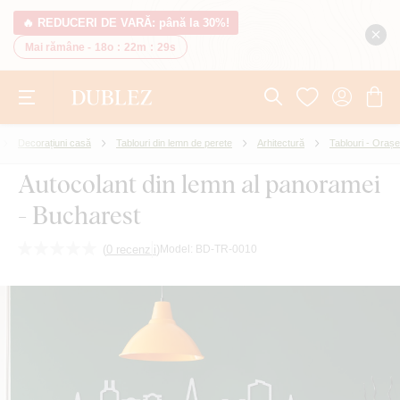
🔥 REDUCERI DE VARĂ: până la 30%!
Mai rămâne -
18o
:
22m
:
28s
Decorațiuni casă
Tablouri din lemn de perete
Arhitectură
Tablouri - Orașe
Autocolant din lemn al panoramei
- Bucharest
(
0 recenzii
)
Model:
BD-TR-0010