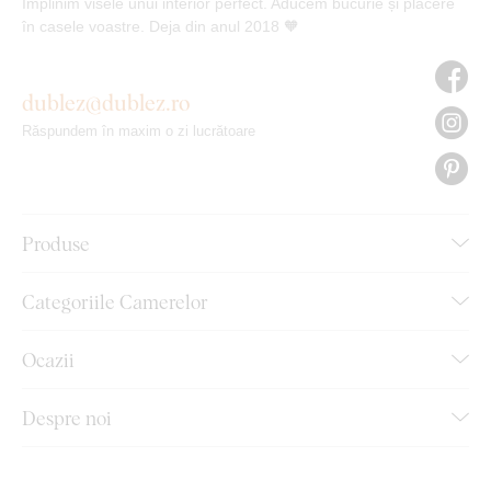
Împlinim visele unui interior perfect. Aducem bucurie și plăcere
în casele voastre. Deja din anul 2018 🧡
dublez@dublez.ro
Răspundem în maxim o zi lucrătoare
Produse
Categoriile Camerelor
Ocazii
Despre noi