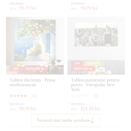
131,60 lei
120,90 lei
98
,70 lei
90
,70 lei
de la
de la
-25%
3D EFEKT
-25%
REDUCERI 🔥
REDUCERI 🔥
Tablou din lemn - Peisaj
Tablou panoramic pentru
mediteranean
perete - Fotografie New
York
(
4
)
(
0
)
120,90 lei
285,90 lei
90
,70 lei
214
,40 lei
de la
de la
Încarcă mai multe produse