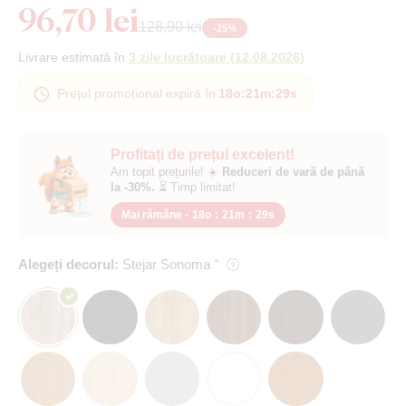
96,70 lei
128,90 lei
-
25
%
Livrare estimată în
3 zile lucrătoare
(
12.08.2026
)
Prețul promoțional expiră în
18o
:
21m
:
28s
Profitați de prețul excelent!
Am topit prețurile! ☀️
Reduceri de vară de până
la -30%.
⏳ Timp limitat!
Mai rămâne -
18o
:
21m
:
28s
Alegeți decorul:
Stejar Sonoma