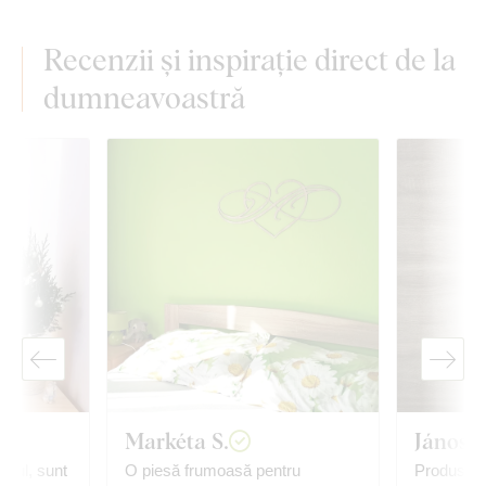
Recenzii și inspirație direct de la
dumneavoastră
Markéta S.
János T
bloul, sunt
O piesă frumoasă pentru
Produs foa