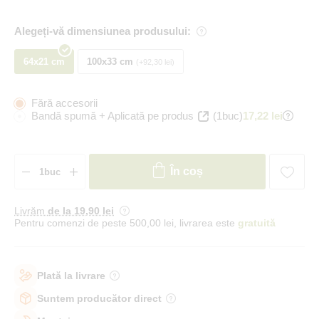
Alegeți-vă dimensiunea produsului:
64x21 cm
100x33 cm
+92,30 lei
Fără accesorii
Bandă spumă + Aplicată pe produs
(1buc)
17,22 lei
În coș
Livrăm
de la 19
,90 lei
Pentru comenzi de peste 500,00 lei, livrarea este
gratuită
Plată la livrare
Suntem producător direct