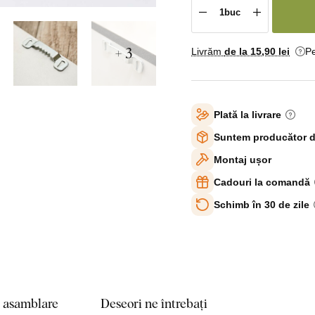
+ 3
Livrăm
de la 15
,90 lei
Pe
Plată la livrare
Suntem producător d
Montaj ușor
Cadouri la comandă
Schimb în 30 de zile
e asamblare
Deseori ne întrebați