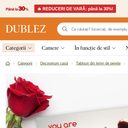
🔥 REDUCERI DE VARĂ: până la 30%!
Categorii
Camere
În funcție de stil
Categorii
Decorațiuni casă
Tablouri din lemn de perete