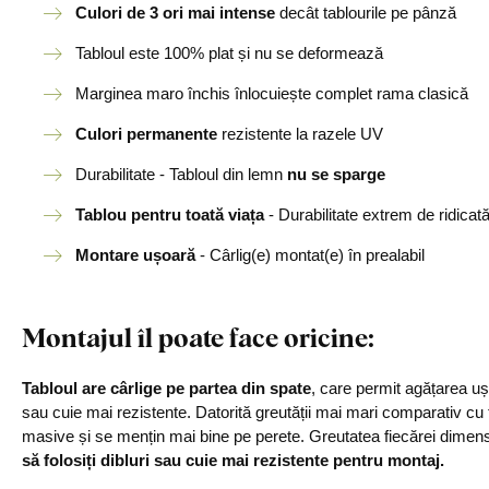
Culori de 3 ori mai intense
decât tablourile pe pânză
Tabloul este 100% plat și nu se deformează
Marginea maro închis înlocuiește complet rama clasică
Culori permanente
rezistente la razele UV
Durabilitate - Tabloul din lemn
nu se sparge
Tablou pentru toată viața
- Durabilitate extrem de ridicat
Montare ușoară
- Cârlig(e) montat(e) în prealabil
Montajul îl poate face oricine
:
Tabloul are cârlige pe partea din spate
, care permit agățarea u
sau cuie mai rezistente. Datorită greutății mai mari comparativ cu
masive și se mențin mai bine pe perete. Greutatea fiecărei dimensiu
să folosiți dibluri sau cuie mai rezistente pentru montaj.