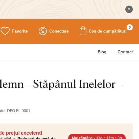
0
Favorite
Conectare
Coș de cumpărături
Blog
Contact
lemn - Stăpânul Inelelor -
del:
DFO-FL-0001
 de prețul excelent!
Mai rămâne -
11o
:
13m
:
2s
ețurile! ☀️
Reduceri de vară de