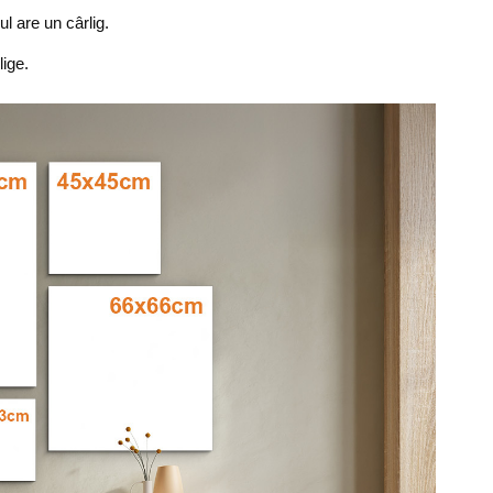
 are un cârlig.
ige.