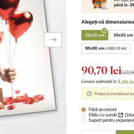
până la -3
Alegeți-vă dimensiunea
22x22 cm
33x33 cm
90x90 cm
+360,70 lei
90,70 lei
120,90
Livrare estimată în
5 zile l
Prețul promoțional ex
Fără accesorii
Diblu cu șurub
(1bu
Suport pentru expunere