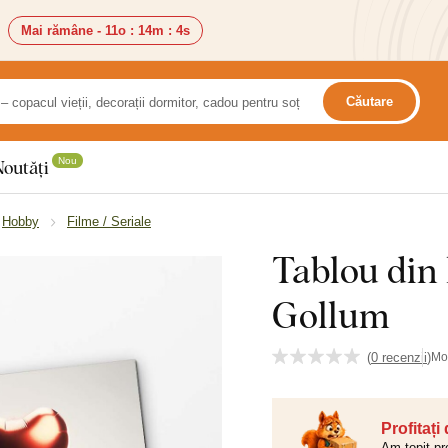
Mai rămâne -
11o
:
14m
:
2s
Căutare
Nou
Noutăți
Hobby
Filme / Seriale
Tablou din 
Gollum
(
0 recenzii
)
Mo
Profitați
Am topit pr