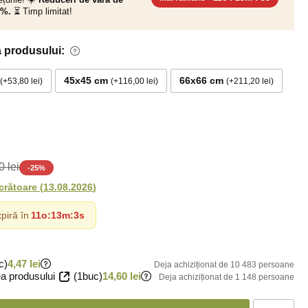
0%.
⏳ Timp limitat!
 produsului:
45x45 cm
66x66 cm
+53,80 lei
+116,00 lei
+211,20 lei
 lei
-
25
%
ucrătoare
(
13.08.2026
)
piră în
11o
:
13m
:
2s
c)
4,47 lei
Deja achiziționat de 10 483 persoane
a produsului
(1buc)
14,60 lei
Deja achiziționat de 1 148 persoane