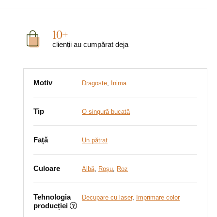
10+
clienții au cumpărat deja
Motiv
Dragoste
,
Inima
Tip
O singură bucată
Față
Un pătrat
Culoare
Albă
,
Roșu
,
Roz
Tehnologia
Decupare cu laser
,
Imprimare color
producției