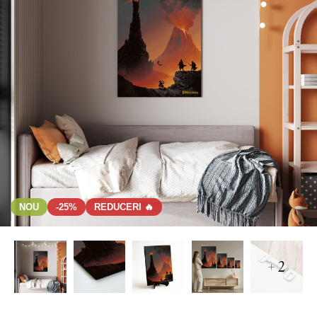
NOU
-25%
REDUCERI 🔥
+ 2