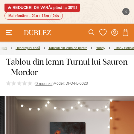
🔥 REDUCERI DE VARĂ: până la 30%!
Mai rămâne -
21o
:
16m
:
24s
egorii
Decorațiuni casă
Tablouri din lemn de perete
Hobby
Filme / Seriale
Tablou din lemn Turnul lui Sauron
- Mordor
(
0 recenzii
)
Model:
DFO-FL-0023