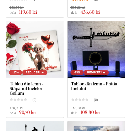
159,50 lei
582,20 lei
Instrucțiuni clare pentru montaj
119
,60 lei
436
,60 lei
de la
de la
-25%
REDUCERI 🔥
-25%
REDUCERI 🔥
Tablou din lemn -
Tablou din lemn - Frăția
Stăpânul Inelelor -
Inelului
Gollum
(
0
)
(
0
)
120,90 lei
145,10 lei
90
,70 lei
108
,80 lei
de la
de la