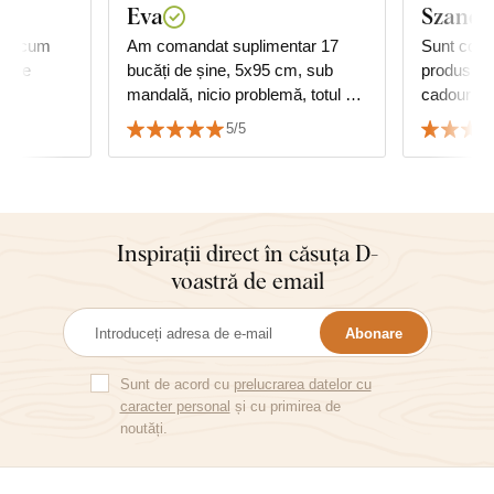
Eva
Szandr
așa cum
Am comandat suplimentar 17
Sunt comp
oarte
bucăți de șine, 5x95 cm, sub
produs. Îți mulțumesc pentru
mandală, nicio problemă, totul ok,
ca
mulțumesc și recomand cu
5/5
căldură.
Inspirații direct în căsuța D-
voastră de email
Abonare
Sunt de acord cu
prelucrarea datelor cu
caracter personal
și cu primirea de
noutăți.