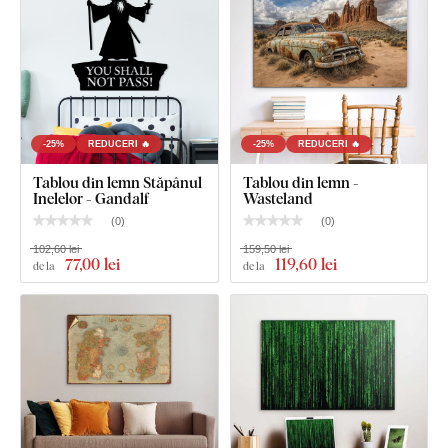
-25%
REDUCERI 🔥
-25%
REDUCERI 🔥
Tablou din lemn Stăpânul
Tablou din lemn -
Inelelor - Gandalf
Wasteland
(
0
)
(
0
)
102,60 lei
159,50 lei
77
,00 lei
119
,60 lei
de la
de la