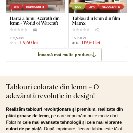
-25%
REDUCERI 🔥
NOU
-25%
REDUCERI 🔥
Hartă a lumii Azeroth din
Tablou din lemn din film -
lemn - World of Warcraft
Matrix
(
0
)
(
0
)
159,50 lei
159,50 lei
119
,60 lei
119
,60 lei
de la
de la
Încarcă mai multe produse
Tablouri colorate din lemn – O
adevărată revoluție în design!
Realizăm tablouri revoluționare și premium, realizate din
plăci groase de lemn
, pe care imprimăm orice motiv dorit.
Folosim
cele mai avansate tehnologii
și
cele mai vibrante
culori de pe piață
. După imprimare, fiecare tablou este tăiat