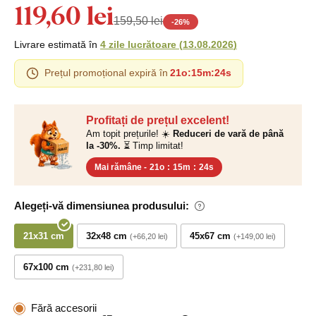
119,60 lei
159,50 lei
-
26
%
Livrare estimată în
4 zile lucrătoare
(
13.08.2026
)
Prețul promoțional expiră în
21o
:
15m
:
23s
Profitați de prețul excelent!
Am topit prețurile! ☀️
Reduceri de vară de până
la -30%.
⏳ Timp limitat!
Mai rămâne -
21o
:
15m
:
23s
Alegeți-vă dimensiunea produsului:
21x31 cm
32x48 cm
45x67 cm
+66,20 lei
+149,00 lei
67x100 cm
+231,80 lei
Fără accesorii