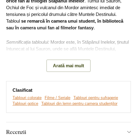
orice fan al trilogiei Stăpânul Inelelor
. Turnul lui Sauron,
Ochiul de Foc și vulcanul din Mordor amintesc imediat de
tensiunea și pericolul drumului către Muntele Destinului.
Tabloul
se remarcă în camera unui student, în bibliotecă
sau în camera unui fan al filmelor fantasy
.
Semnificația tabloului:
Mordor este, în Stăpânul Inelelor, ținutul
întunecat al lui Sauron, unde se află Muntele Destinului,
singurul loc în care inelul poate fi distrus.
Arată mai mult
Atenție:
Rama ilustrată în imagine este imprimată împreună
cu motivul tabloului, formând un singur element.
Tabloul nu
include o ramă separată.
Clasificat
Tablouri colorate
Filme / Seriale
Tablouri pentru sufragerie
Tablouri gotice
Tablouri din lemn pentru camera studenților
Recenzii