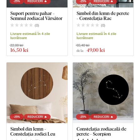
-25%
REDUCERI 🔥
-25%
REDUCERI 🔥
Suport pentru pahar -
Simbol din lemn de perete
Semnul zodiacal Vărsător
- Constelația Rac
(
0
)
(
0
)
Livrare estimată în 4 zile
Livrare estimată în 4 zile
lucrătoare
lucrătoare
22,00 lei
65,40 lei
16
,50 lei
49
,00 lei
de la
-25%
REDUCERI 🔥
-25%
REDUCERI 🔥
Simbol din lemn -
Constelația zodiacală de
Constelația zodiei Leu
perete - Scorpion