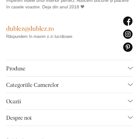
Împlinim visele unui interior perfect. Aducem bucurie și plăcere
în casele voastre. Deja din anul 2018 🧡
dublez@dublez.ro
Răspundem în maxim o zi lucrătoare
Produse
Categoriile Camerelor
Ocazii
Despre noi