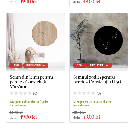
49
,00 lei
49
,00 lei
de la
de la
-25%
REDUCERI 🔥
-25%
REDUCERI 🔥
Semn din lemn pentru
Semnul zodiei pentru
perete - Constelația
perete - Constelația Pești
Vărsător
(
0
)
(
0
)
Livrare estimată în 4 zile
Livrare estimată în 4 zile
lucrătoare
lucrătoare
65,40 lei
65,40 lei
49
,00 lei
49
,00 lei
de la
de la