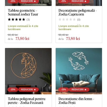
-25%
REDUCERI 🔥
-25%
REDUCERI 🔥
Tablou geometric -
Decorațiune poligonală -
Semnul zodiei Taur
Zodia Capricorn
(
3
)
(
0
)
Livrare estimată în 4 zile
Livrare estimată în 4 zile
lucrătoare
lucrătoare
98,40 lei
98,40 lei
73
,80 lei
73
,80 lei
de la
de la
-25%
REDUCERI 🔥
-25%
REDUCERI 🔥
Tablou poligonal pentru
Decorațiune din lemn -
perete - Zodia Fecioară
Zodia Pești