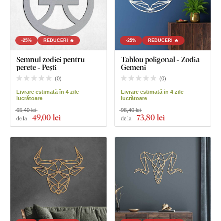
-25%
REDUCERI 🔥
-25%
REDUCERI 🔥
Semnul zodiei pentru
Tablou poligonal - Zodia
perete - Pești
Gemeni
(
0
)
(
0
)
Livrare estimată în 4 zile
Livrare estimată în 4 zile
lucrătoare
lucrătoare
65,40 lei
98,40 lei
49
,00 lei
73
,80 lei
de la
de la