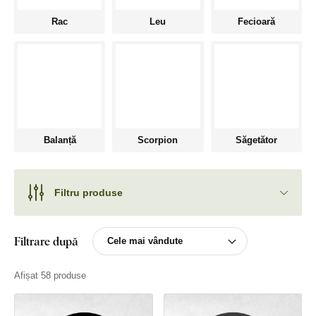
Rac
Leu
Fecioară
Balanță
Scorpion
Săgetător
Filtru produse
Filtrare după
Afișat 58 produse