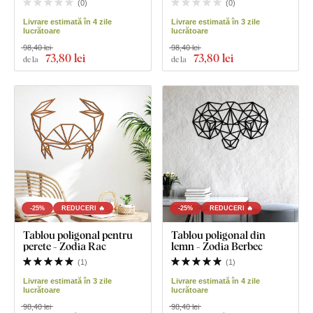
(
0
)
(
0
)
Livrare estimată în 4 zile
Livrare estimată în 3 zile
lucrătoare
lucrătoare
98,40 lei
98,40 lei
73
,80 lei
73
,80 lei
de la
de la
-25%
REDUCERI 🔥
-25%
REDUCERI 🔥
Tablou poligonal pentru
Tablou poligonal din
perete - Zodia Rac
lemn - Zodia Berbec
(
1
)
(
1
)
Livrare estimată în 3 zile
Livrare estimată în 4 zile
lucrătoare
lucrătoare
98,40 lei
98,40 lei