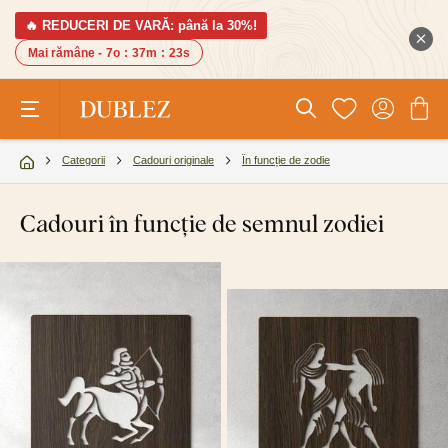
🔥 REDUCERI DE VARĂ: până la 30%!
Mai rămâne -
7o
:
37m
:
22s
Categorii
Cadouri originale
În funcție de zodie
Cadouri în funcție de semnul zodiei