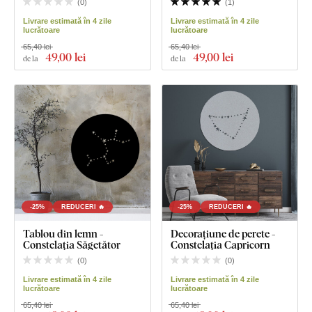
(
0
)
(
1
)
Livrare estimată în 4 zile
Livrare estimată în 4 zile
lucrătoare
lucrătoare
65,40 lei
65,40 lei
49
,00 lei
49
,00 lei
de la
de la
-25%
REDUCERI 🔥
-25%
REDUCERI 🔥
Tablou din lemn -
Decorațiune de perete -
Constelația Săgetător
Constelația Capricorn
(
0
)
(
0
)
Livrare estimată în 4 zile
Livrare estimată în 4 zile
lucrătoare
lucrătoare
65,40 lei
65,40 lei