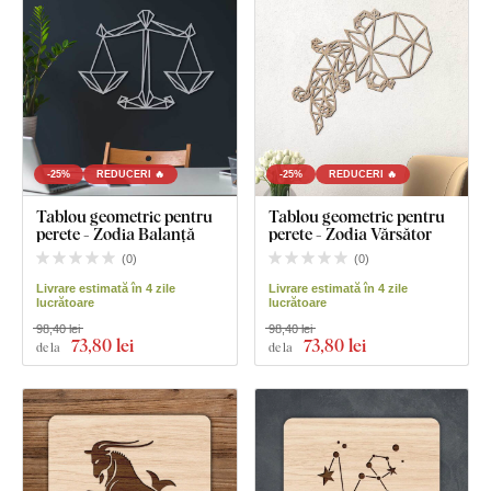
-25%
REDUCERI 🔥
-25%
REDUCERI 🔥
Tablou geometric pentru
Tablou geometric pentru
perete - Zodia Balanță
perete - Zodia Vărsător
(
0
)
(
0
)
Livrare estimată în 4 zile
Livrare estimată în 4 zile
lucrătoare
lucrătoare
98,40 lei
98,40 lei
73
,80 lei
73
,80 lei
de la
de la