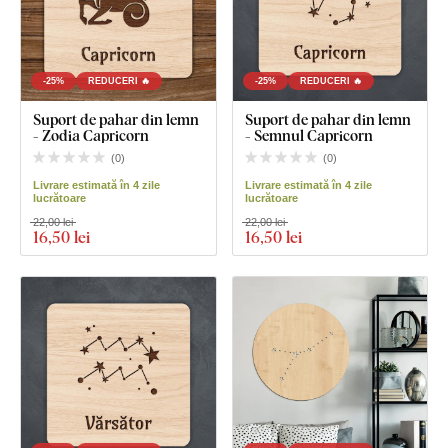
-25%
REDUCERI 🔥
-25%
REDUCERI 🔥
Suport de pahar din lemn
Suport de pahar din lemn
- Zodia Capricorn
- Semnul Capricorn
(
0
)
(
0
)
Livrare estimată în 4 zile
Livrare estimată în 4 zile
lucrătoare
lucrătoare
22,00 lei
22,00 lei
16
,50 lei
16
,50 lei