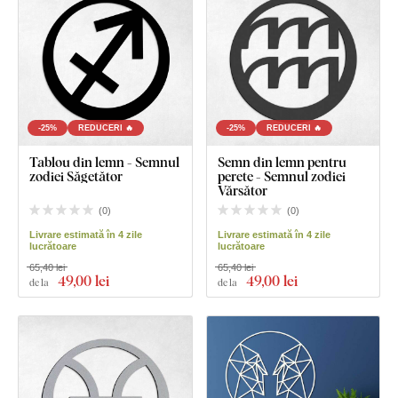
-25%
REDUCERI 🔥
-25%
REDUCERI 🔥
Tablou din lemn - Semnul
Semn din lemn pentru
zodiei Săgetător
perete - Semnul zodiei
Vărsător
(
0
)
(
0
)
Livrare estimată în 4 zile
Livrare estimată în 4 zile
lucrătoare
lucrătoare
65,40 lei
65,40 lei
49
,00 lei
49
,00 lei
de la
de la