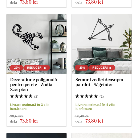
73
,80 lei
73
,80 lei
de la
de la
-25%
REDUCERI 🔥
-25%
REDUCERI 🔥
Decorațiune poligonală
Semnul zodiei deasupra
pentru perete - Zodia
patului - Săgetător
Scorpion
(
2
)
(
1
)
Livrare estimată în 3 zile
Livrare estimată în 4 zile
lucrătoare
lucrătoare
98,40 lei
98,40 lei
73
,80 lei
73
,80 lei
de la
de la