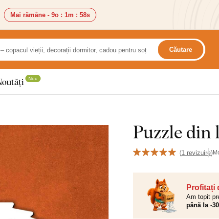
Mai rămâne -
9o
:
1m
:
56s
Căutare
Nou
Noutăți
Puzzle din 
(
1 revizuire
)
M
Profitați
Am topit pr
până la -3