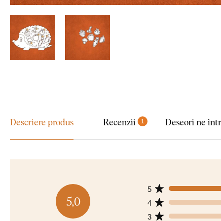
Descriere produs
Recenzii
Deseori ne înt
1
5
5,0
4
3