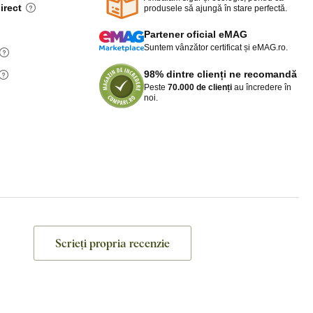
irect
produsele să ajungă în stare perfectă.
Partener oficial eMAG
Suntem vânzător certificat și eMAG.ro.
98% dintre clienți ne recomandă
Peste
70.000 de clienți
au încredere în
noi.
Scrieți propria recenzie