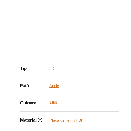
Tip
3D
Față
Atipic
Culoare
Albă
Material
Placă din lemn HDF