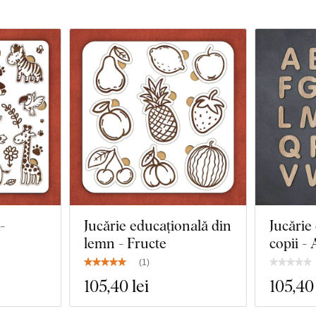
-
Jucărie educațională din
Jucărie
lemn - Fructe
copii - 
(
1
)
105
,40 lei
105
,40