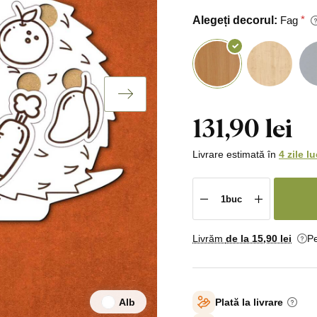
Alegeți decorul:
Fag
131,90 lei
Livrare estimată în
4 zile l
Livrăm
de la 15
,90 lei
Pe
Alb
Plată la livrare