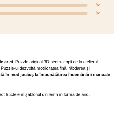
0x
0x
 arici.
Puzzle original 3D pentru copii de la atelierul
. Puzzle-ul dezvoltă motricitatea fină, răbdarea și
ută în mod jucăuș la îmbunătățirea îndemânării manuale
ct fructele în șablonul din lemn în formă de arici.