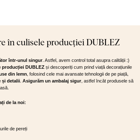
re în culisele producției DUBLEZ
or într-unul singur
. Astfel, avem control total asupra calității :)
ele producției DUBLEZ
și descoperiți cum prind viață decorațiunile
use din lemn
, folosind cele mai avansate tehnologii de pe piață,
și detalii
.
Asigurăm un ambalaj sigur
, astfel încât produsele să
casă.
ți de la noi:
urile de pereți