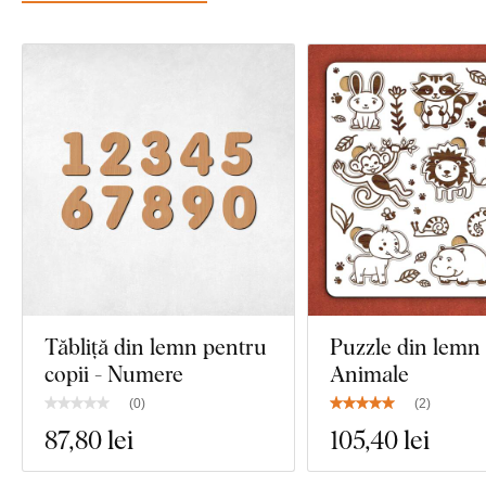
Tăbliță din lemn pentru
Puzzle din lemn 
copii - Numere
Animale
(
0
)
(
2
)
87
,80 lei
105
,40 lei