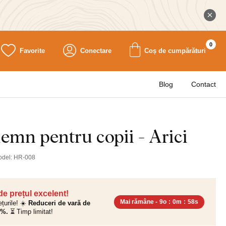
0
Favorite
Conectare
Coș de cumpărături
Blog
Contact
lemn pentru copii - Arici
odel:
HR-008
 de prețul excelent!
Mai rămâne -
9o
:
0m
:
57s
ețurile! ☀️
Reduceri de vară de
0%.
⏳ Timp limitat!