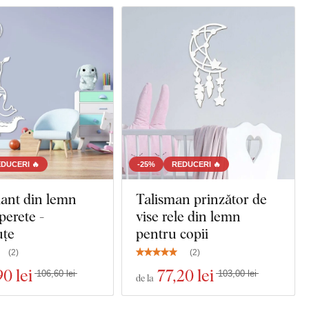
DUCERI 🔥
-25%
REDUCERI 🔥
ant din lemn
Talisman prinzător de
perete -
vise rele din lemn
uțe
pentru copii
(
2
)
(
2
)
90 lei
77
,20 lei
106,60 lei
103,00 lei
de la