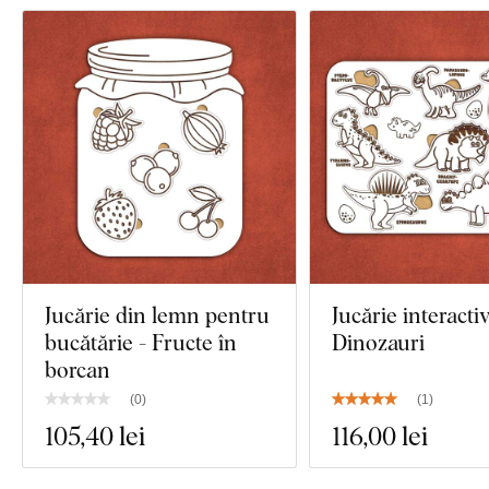
Jucărie din lemn pentru
Jucărie interactiv
bucătărie - Fructe în
Dinozauri
borcan
(
0
)
(
1
)
105
,40 lei
116
,00 lei