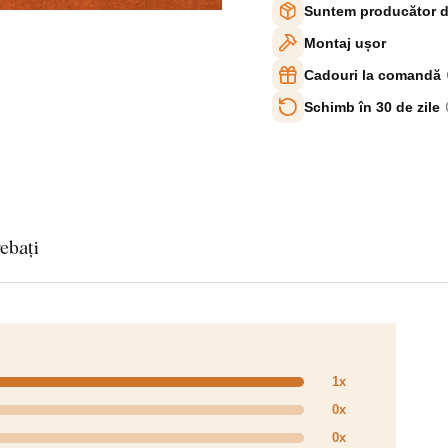
Suntem producător d
Montaj ușor
Cadouri la comandă
Schimb în 30 de zile
rebați
1x
0x
0x