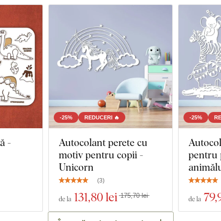
-25%
REDUCERI 🔥
-25%
RE
ă -
Autocolant perete cu
Autocol
motiv pentru copii -
pentru 
Unicorn
animăl
(
3
)
131
,80 lei
79
,
175,70 lei
de la
de la