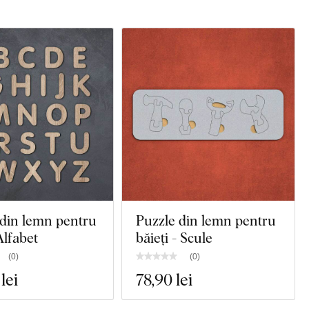
 din lemn pentru
Puzzle din lemn pentru
Alfabet
băieți - Scule
(
0
)
(
0
)
 lei
78
,90 lei