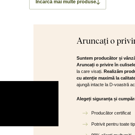
Încarcă mai multe produse
Aruncați o privi
Suntem producător și vânzăt
Aruncați o privire în culis
la care visați.
Realizăm prod
cu atenție maximă la calitate 
ajungă intacte la D-voastră a
Alegeți siguranța și cumpăra
Producător certificat
Potrivit pentru toate tip