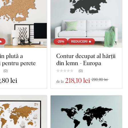
🔥
-25%
REDUCERI 🔥
in plută a
Contur decupat al hărții
 pentru perete
din lemn - Europa
(
0
)
(
0
)
,80 lei
218
,10 lei
290,80 lei
de la