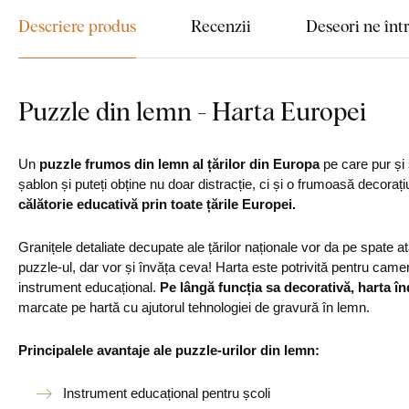
Descriere produs
Recenzii
Deseori ne înt
Puzzle din lemn - Harta Europei
Un
puzzle frumos din lemn al țărilor din Europa
pe care pur și s
șablon și puteți obține nu doar distracție, ci și o frumoasă decoraț
călătorie educativă prin toate țările Europei.
Granițele detaliate decupate ale țărilor naționale vor da pe spate atâ
puzzle-ul, dar vor și învăța ceva! Harta este potrivită pentru camer
instrument educațional.
Pe lângă funcția sa decorativă, harta în
marcate pe hartă cu ajutorul tehnologiei de gravură în lemn.
Principalele avantaje ale puzzle-urilor din lemn:
Instrument educațional pentru școli