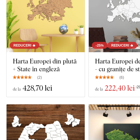
REDUCERI 🔥
-25%
REDUCERI 🔥
Harta Europei din plută
Harta Europei de
+ State în engleză
- cu granițe de st
(
2
)
(
6
)
428
,70 lei
222
,40 lei
2
de la
de la