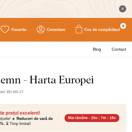
0
Favorite
Conectare
Coș de cumpărături
Blog
Contact
lemn - Harta Europei
del:
BD-MS-37
 de prețul excelent!
Mai rămâne -
15o
:
7m
:
17s
ețurile! ☀️
Reduceri de vară de
0%.
⏳ Timp limitat!