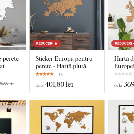
REDUCERI 🔥
REDUCERI 
 perete
Sticker Europa pentru
Hartă d
at
perete - Hartă plută
Europei
(
3
)
401
,80 lei
369
96,60 lei
de la
de la