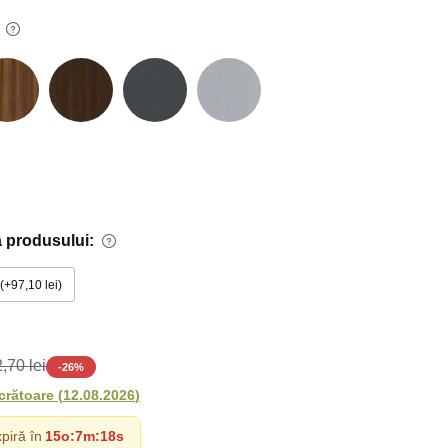
 produsului:
+97,10 lei
,70 lei
-
26
%
ucrătoare
(
12.08.2026
)
piră în
15o
:
7m
:
17s