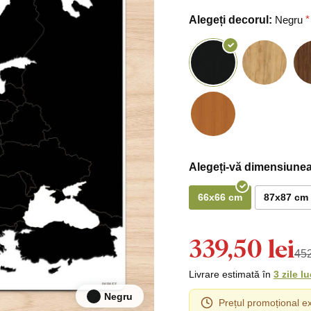
Alegeți decorul:
Negru
Alegeți-vă dimensiunea
66x66 cm
87x87 cm
339,50 lei
452
Livrare estimată în
3 zile l
Negru
Prețul promoțional ex