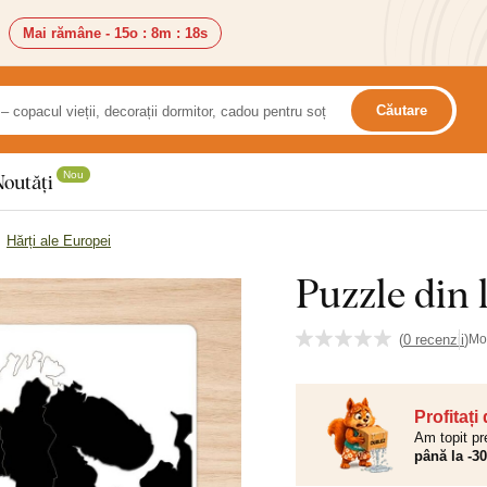
Mai rămâne -
15o
:
8m
:
16s
Căutare
Nou
Noutăți
Hărți ale Europei
Puzzle din 
(
0 recenzii
)
Mo
Profitați
Am topit pr
până la -3