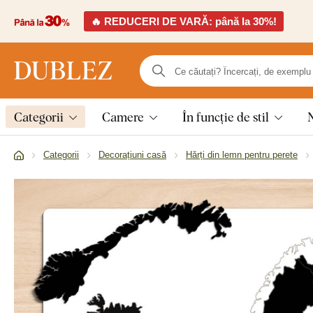
🔥 REDUCERI DE VARĂ: până la 30%!
Categorii
Camere
În funcție de stil
Categorii
Decorațiuni casă
Hărți din lemn pentru perete