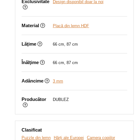
Exclusivitate
Design disponibil doar la noi
Material
Placă din lemn HDF
Lăţime
66 cm, 87 cm
Înălţime
66 cm, 87 cm
Adâncime
3 mm
Producător
DUBLEZ
Clasificat
Puzzle din lemn
Hărți ale Europei
Camera copiilor