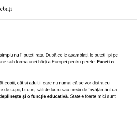
rebați
implu nu îl puteți rata. După ce le asamblați, le puteți lipi pe
iune sub forma unei hărți a Europei pentru perete.
Faceți o
t copiii, cât și adulții, care nu numai că se vor distra cu
e de copii, birouri, săli de lucru sau medii de învățământ ca
deplinește și o funcție educativă
. Statele foarte mici sunt