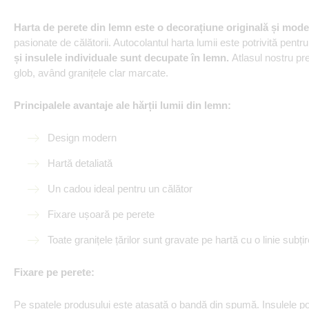
Harta de perete din lemn
este o decorațiune originală și mod
pasionate de călătorii. Autocolantul harta lumii este potrivită pentr
și insulele individuale sunt decupate în lemn.
Atlasul nostru pre
glob, având granițele clar marcate.
Principalele avantaje ale hărții lumii din lemn:
Design modern
Hartă detaliată
Un cadou ideal pentru un călător
Fixare ușoară pe perete
Toate granițele țărilor sunt gravate pe hartă cu o linie subțir
Fixare pe perete:
Pe spatele produsului este atașată o bandă din spumă. Insulele pot