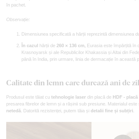
în pachet.
Observație:
Dimensiunea specificată a hărții reprezintă dimensiunea du
În cazul
hărții de
260 × 136 cm,
Eurasia este împărțită în 
Krasnoyarsk și ale Republicilor Khakassia și Altai din Federa
până în India, prin urmare, linia de dermacație în această pa
Calitate din lemn care durează ani de zi
Produsul este tăiat cu
tehnologie laser
din placă de
HDF - placă 
presarea fibrelor de lemn și a rășinii sub presiune. Materialul este
netedă
. Datorită rezistenței, putem tăia și
detalii fine și subțiri
.