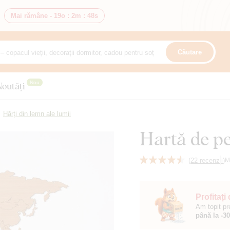
Mai rămâne -
19o
:
2m
:
46s
Căutare
Nou
Noutăți
Hărți din lemn ale lumii
Hartă de pe
(
22 recenzii
)
M
Profitați
Am topit pr
până la -3