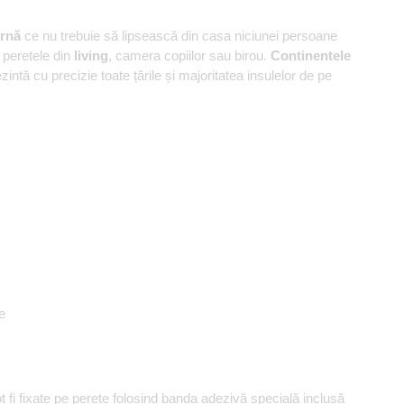
ernă
ce nu trebuie să lipsească din casa niciunei persoane
u peretele din
living
, camera copiilor sau birou.
Continentele
zintă cu precizie toate țările și majoritatea insulelor de pe
e
 fi fixate pe perete folosind banda adezivă specială inclusă