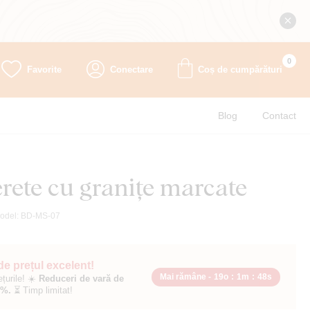
0
Favorite
Conectare
Coș de cumpărături
Blog
Contact
rete cu granițe marcate
odel:
BD-MS-07
 de prețul excelent!
Mai rămâne -
19o
:
1m
:
47s
ețurile! ☀️
Reduceri de vară de
0%.
⏳ Timp limitat!