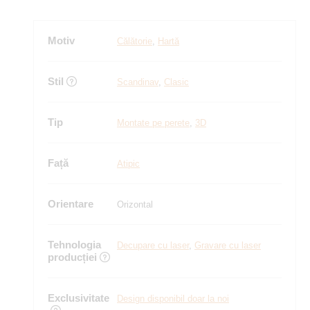
Motiv
Călătorie
,
Hartă
Stil
Scandinav
,
Clasic
Tip
Montate pe perete
,
3D
Față
Atipic
Orientare
Orizontal
Tehnologia
Decupare cu laser
,
Gravare cu laser
producției
Exclusivitate
Design disponibil doar la noi