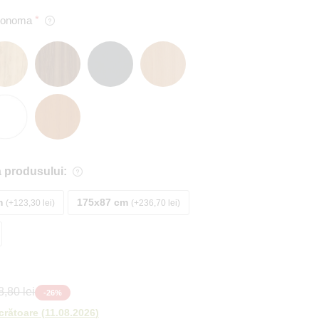
 Sonoma
 produsului:
m
175x87 cm
+123,30 lei
+236,70 lei
,80 lei
-
26
%
ucrătoare
(
11.08.2026
)