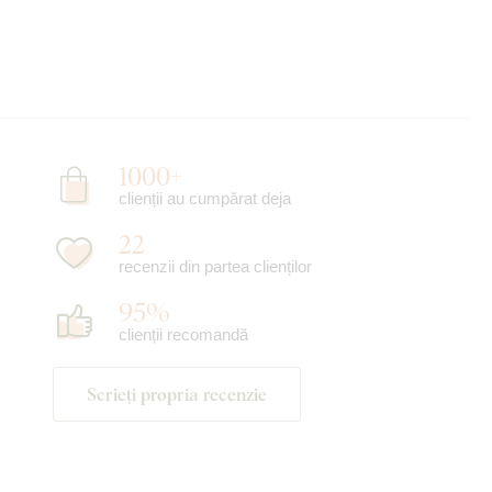
1000+
clienții au cumpărat deja
22
recenzii din partea clienților
95%
clienții recomandă
Scrieți propria recenzie