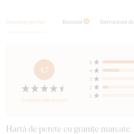
Descriere produs
Recenzii
Instrucțiuni d
22
5
4,7
4
3
2
1
Vizualizare toate recenziile
Hartă de perete cu granițe marcate