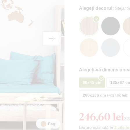
Alegeți decorul:
Stejar
Alegeți-vă dimensiunea
90x45 cm
135x67 c
260x136 cm
+697,90 lei
246,60 lei
328
Fag
Livrare estimată în
3 zile l