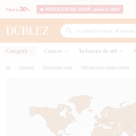
🔥 REDUCERI DE VARĂ: până la 30%!
Categorii
Camere
În funcție de stil
Categorii
Decorațiuni casă
Hărți din lemn pentru perete