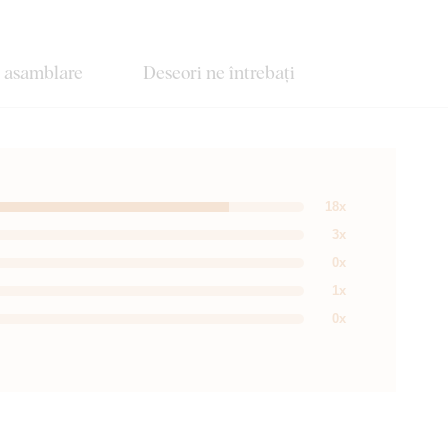
e asamblare
Deseori ne întrebați
18x
3x
0x
1x
0x