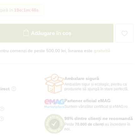
piră în
19o
:
1m
:
47s
Adăugare în coș
ntru comenzi de peste 500,00 lei, livrarea este
gratuită
Ambalare sigură
Ambalăm sigur și ecologic, pentru ca
irect
produsele să ajungă în stare perfectă.
Partener oficial eMAG
Suntem vânzător certificat și eMAG.ro.
98% dintre clienți ne recomandă
Peste
70.000 de clienți
au încredere în
noi.