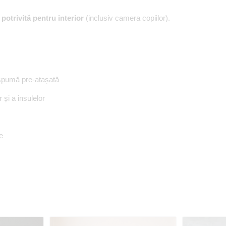
,
potrivită pentru interior
(inclusiv camera copiilor).
spumă pre-atașată
r și a insulelor
e