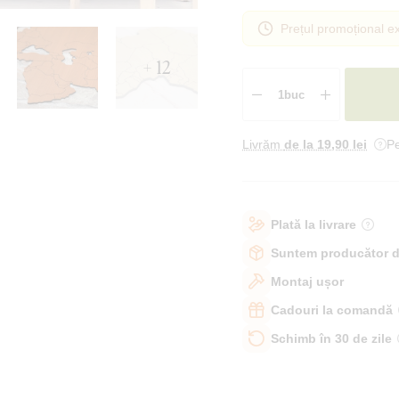
Prețul promoțional ex
+ 12
Livrăm
de la 19
,90 lei
Pe
Plată la livrare
Suntem producător d
Montaj ușor
Cadouri la comandă
Schimb în 30 de zile