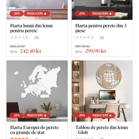
-25%
REDUCERI 🔥
-25%
REDUCERI 🔥
Harta lumii din lemn
Harta pentru perete din 3
pentru perete
piese
(
0
)
(
0
)
323,10 lei
387,90 lei
242
,40 lei
290
,90 lei
de la
de la
-25%
REDUCERI 🔥
-25%
REDUCERI 🔥
Harta Europei de perete -
Tablou de perete din lemn
cu granițe de stat
- Glob