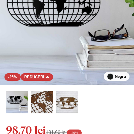
Negru
-25%
REDUCERI 🔥
98,70 lei
131,60 lei
-
26
%