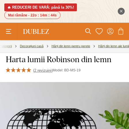
🔥 REDUCERI DE VARĂ: până la 30%!
Mai rămâne -
22o
:
14m
:
43s
Categorii
Decorațiuni casă
Hărți din lemn pentru perete
Hărți din lemn ale lumii
Harta lumii Robinson din lemn
(
2 revizuire
)
Model:
BD-MS-19