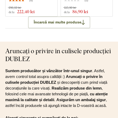
(
6
)
(
0
)
296,60 lei
115,90 lei
222
,40 lei
86
,90 lei
de la
de la
Încarcă mai multe produse
Aruncați o privire în culisele producției
DUBLEZ
Suntem producător și vânzător într-unul singur
. Astfel,
avem control total asupra calității :)
Aruncați o privire în
culisele producției DUBLEZ
și descoperiți cum prind viață
decorațiunile la care visați.
Realizăm produse din lemn
,
folosind cele mai avansate tehnologii de pe piață,
cu atenție
maximă la calitate și detalii
.
Asigurăm un ambalaj sigur
,
astfel încât produsele să ajungă intacte la D-voastră acasă.
Alegeți siguranța și cumpărați de la noi: