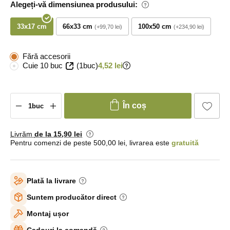
Alegeți-vă dimensiunea produsului:
33x17 cm
66x33 cm
100x50 cm
+99,70 lei
+234,90 lei
Fără accesorii
Cuie 10 buc
(1buc)
4,52 lei
În coș
Livrăm
de la 15
,90 lei
Pentru comenzi de peste 500,00 lei, livrarea este
gratuită
Plată la livrare
Suntem producător direct
Montaj ușor
Cadouri la comandă