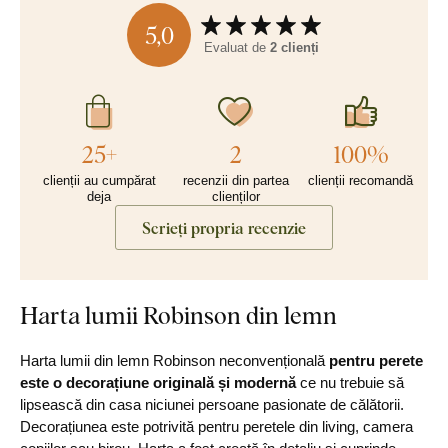
5,0
Evaluat de
2 clienți
25+
2
100%
clienții au cumpărat
recenzii din partea
clienții recomandă
deja
clienților
Scrieți propria recenzie
Harta lumii Robinson din lemn
Harta lumii din lemn Robinson neconvențională
pentru perete
este o decorațiune originală și modernă
ce nu trebuie să
lipsească din casa niciunei persoane pasionate de călătorii.
Decorațiunea este potrivită pentru peretele din living, camera