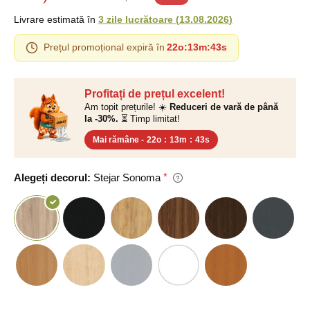
Livrare estimată în
3 zile lucrătoare
(
13.08.2026
)
Prețul promoțional expiră în
22o
:
13m
:
42s
Profitați de prețul excelent!
Am topit prețurile! ☀️
Reduceri de vară de până
la -30%.
⏳ Timp limitat!
Mai rămâne -
22o
:
13m
:
42s
Alegeți decorul:
Stejar Sonoma