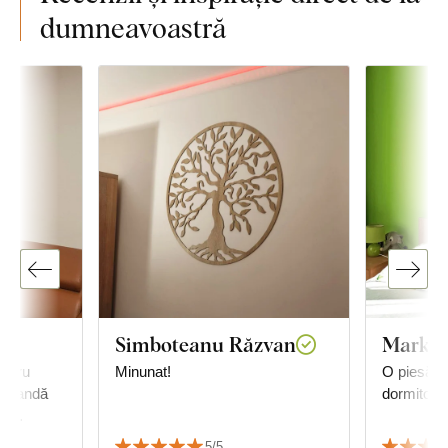
dumneavoastră
Simboteanu Răzvan
Markét
entru
Minunat!
O piesă f
, bandă
dormitor.
de
5/5