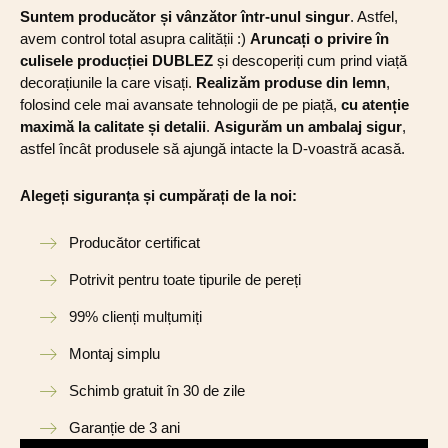
Suntem producător și vânzător într-unul singur
. Astfel,
avem control total asupra calității :)
Aruncați o privire în
culisele producției DUBLEZ
și descoperiți cum prind viață
decorațiunile la care visați.
Realizăm produse din lemn
,
folosind cele mai avansate tehnologii de pe piață,
cu atenție
maximă la calitate și detalii
.
Asigurăm un ambalaj sigur
,
astfel încât produsele să ajungă intacte la D-voastră acasă.
Alegeți siguranța și cumpărați de la noi:
Producător certificat
Potrivit pentru toate tipurile de pereți
99% clienți mulțumiți
Montaj simplu
Schimb gratuit în 30 de zile
Garanție de 3 ani