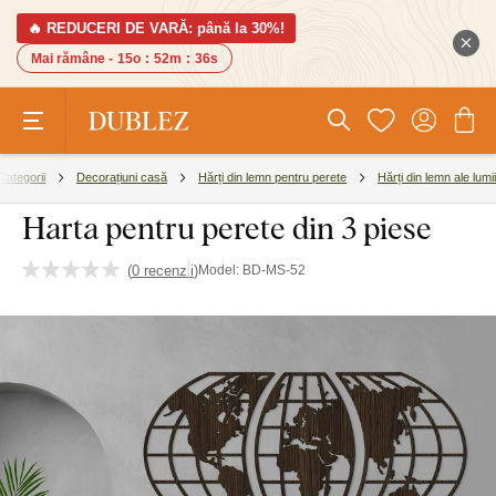
🔥 REDUCERI DE VARĂ: până la 30%!
Mai rămâne -
15o
:
52m
:
35s
Categorii
Decorațiuni casă
Hărți din lemn pentru perete
Hărți din lemn ale lumii
Harta pentru perete din 3 piese
(
0 recenzii
)
Model:
BD-MS-52