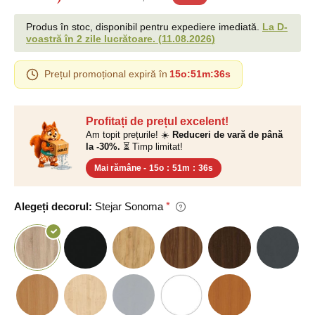
Produs în stoc, disponibil pentru expediere imediată.
La D-
voastră în 2 zile lucrătoare.
(
11.08.2026
)
Prețul promoțional expiră în
15o
:
51m
:
35s
Profitați de prețul excelent!
Am topit prețurile! ☀️
Reduceri de vară de până
la -30%.
⏳ Timp limitat!
Mai rămâne -
15o
:
51m
:
35s
Alegeți decorul:
Stejar Sonoma