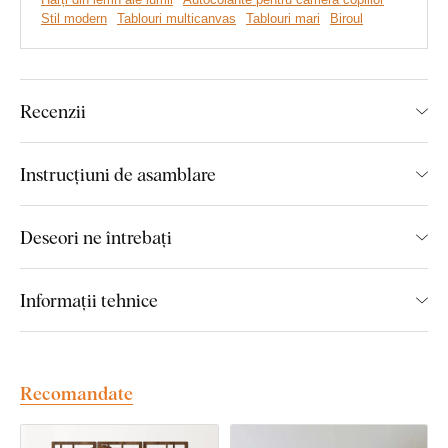
Tablou din lemn original
Stil modern
Tablouri multicanvas
Tablouri mari
Biroul
Ideal pentru un living modern
Montaj ușor pe perete
Recenzii
Material din lemn de 3 mm grosime
Diverse modele disponibile
Instrucțiuni de asamblare
Dimensiunile pieselor:
Deseori ne întrebați
Variantele de dimensiune 103x52 cm: dimensiunea
unei piese este 42x52 cm.
Informații tehnice
Variantele de dimensiune 167x83 cm: dimensiunea
unei piese este 68x83 cm.
Recomandate
Montaj pe care îl poate realiza
oricine: