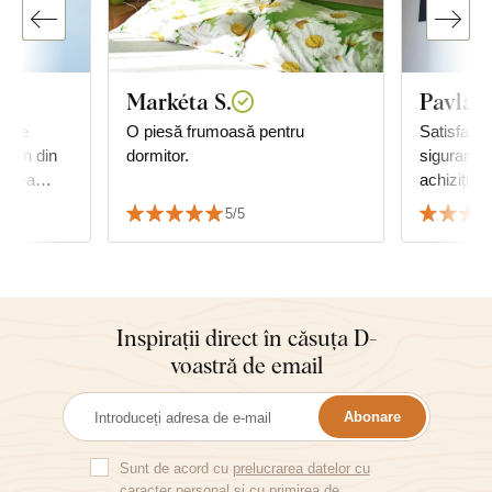
Markéta S.
Pavla K
e de
O piesă frumoasă pentru
Satisfacți
 lemn din
dormitor.
siguranță 
e. S-a
achiziție
ă cu
5/5
Inspirații direct în căsuța D-
voastră de email
Abonare
Sunt de acord cu
prelucrarea datelor cu
caracter personal
și cu primirea de