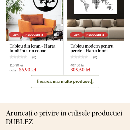
-25%
REDUCERI 🔥
-25%
REDUCERI 🔥
Tablou din lemn - Harta
Tablou modern pentru
lumii într-un copac
perete - Harta lumii
(
0
)
(
0
)
115,90 lei
407,30 lei
86
,90 lei
305
,50 lei
de la
Încarcă mai multe produse
Aruncați o privire în culisele producției
DUBLEZ