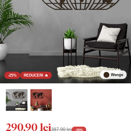
Wenge
-25%
REDUCERI 🔥
290,90 lei
387,90 lei
-
26
%