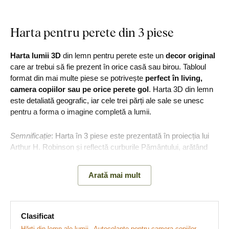
Harta pentru perete din 3 piese
Harta lumii 3D
din lemn pentru perete este un
decor original
care ar trebui să fie prezent în orice casă sau birou. Tabloul
format din mai multe piese se potrivește
perfect în living,
camera copiilor sau pe orice perete gol
. Harta 3D din lemn
este detaliată geografic, iar cele trei părți ale sale se unesc
pentru a forma o imagine completă a lumii.
Semnificație
: Harta în 3 piese este prezentată în proiecția lui
Arthur H. Robinson și reflectă curburile Pământului, arătând
toate regiunile lumii.
Arată mai mult
Descoperiți avantajele acestui
produs:
Clasificat
Hărți din lemn ale lumii
Autocolante pentru camera copiilor