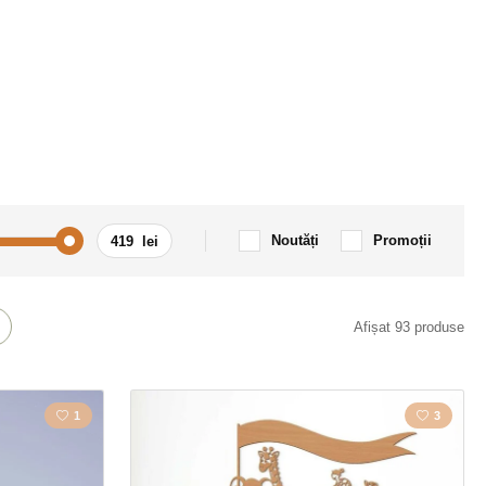
Noutăți
Promoții
Inscripție
Călătorie
Afișat 93 produse
Prinzător de vise
1
3
nal
Copac
clete
Spațiu