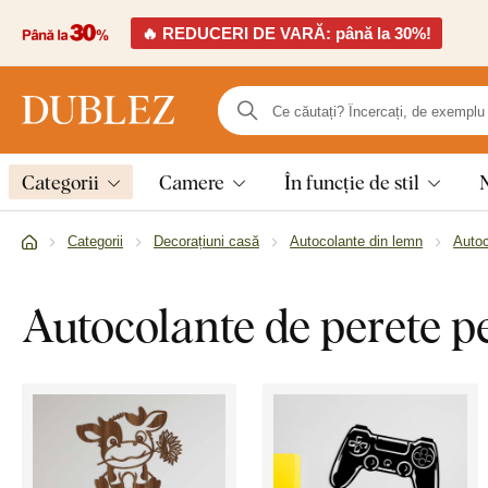
🔥 REDUCERI DE VARĂ: până la 30%!
Categorii
Camere
În funcție de stil
Categorii
Decorațiuni casă
Autocolante din lemn
Autoc
Autocolante de perete p