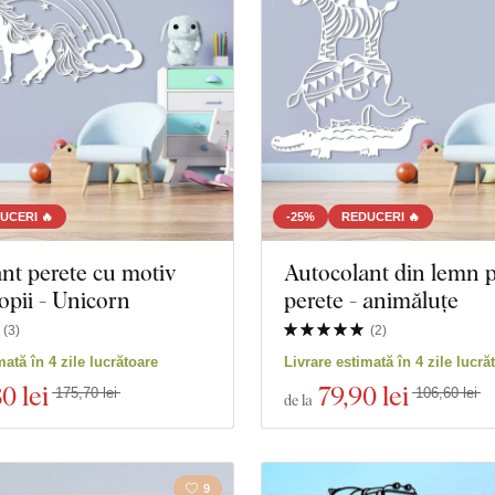
Film
UCERI 🔥
-25%
REDUCERI 🔥
nt perete cu motiv
Autocolant din lemn 
opii - Unicorn
perete - animăluțe
(
3
)
(
2
)
produse
Închidere filtrul
mată în 4 zile lucrătoare
Livrare estimată în 4 zile lucră
80 lei
79
,90 lei
175,70 lei
106,60 lei
de la
9