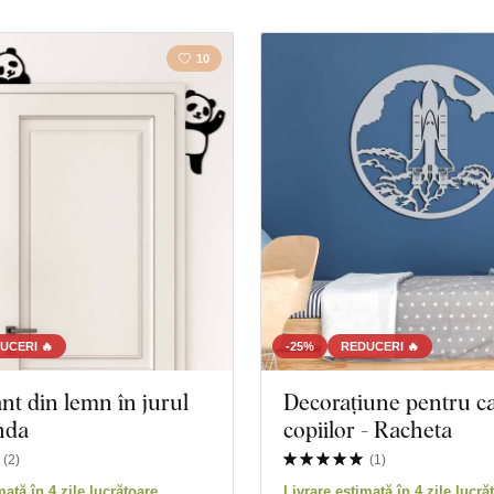
10
UCERI 🔥
-25%
REDUCERI 🔥
nt din lemn în jurul
Decorațiune pentru c
anda
copiilor - Racheta
(
2
)
(
1
)
mată în 4 zile lucrătoare
Livrare estimată în 4 zile lucră