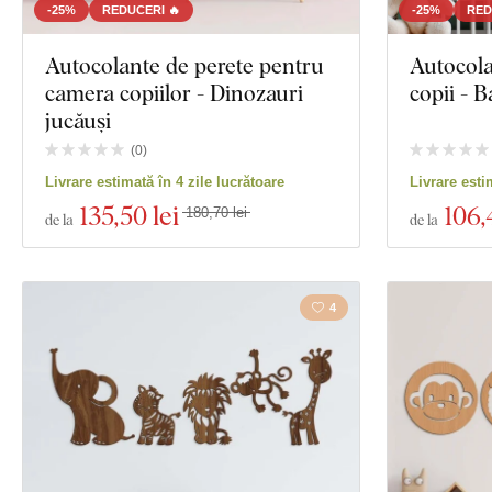
-25%
REDUCERI 🔥
-25%
RED
Autocolante de perete pentru
Autocola
camera copiilor - Dinozauri
copii - 
jucăuși
(
0
)
Livrare estimată în 4 zile lucrătoare
Livrare esti
135
,50 lei
106
,
180,70 lei
de la
de la
4