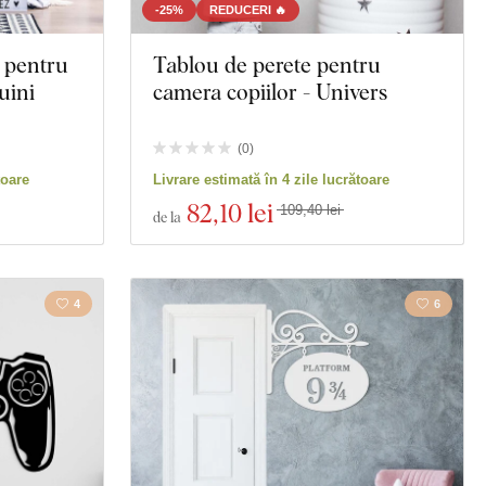
-25%
REDUCERI 🔥
 pentru
Tablou de perete pentru
uini
camera copiilor - Univers
(
0
)
toare
Livrare estimată în 4 zile lucrătoare
82
,10 lei
109,40 lei
de la
4
6