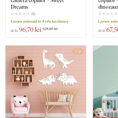
camera copiilor - Sweet
copiilor
Dreams
dinozau
(
0
)
Livrare estimată în 4 zile lucrătoare
Livrare esti
96
,70 lei
67
,5
128,90 lei
de la
de la
2