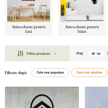
Autocolante pentru
Autocolante pentru
fată
băiat
Filtru produse
Preț
Motiv
Motiv
Stil
Mașini
Filtrare după
Cele mai populare
Cele mai vândute
Tip
Acasă
Față
Hartă
Locație
Animal