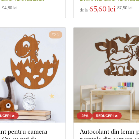
i
65
,60 lei
94,80 lei
87,50 lei
de la
1
UCERI 🔥
-25%
REDUCERI 🔥
ant pentru camera
Autocolant din lemn 