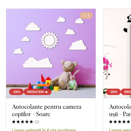
1
-25%
REDUCERI 🔥
-25%
RED
Autocolante pentru camera
Autocola
copiilor - Soare
ușii - P
(
1
)
Livrare estimată în 4 zile lucrătoare
Livrare esti