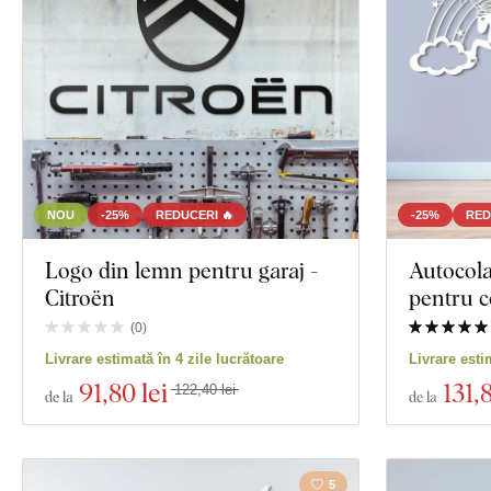
Orientare
Sport
Decor
Culoare
Text propriu
Tehnologia producției
NOU
-25%
REDUCERI 🔥
-25%
RED
Exclusivitate
Logo din lemn pentru garaj -
Autocola
Citroën
pentru c
Material
(
0
)
Vizualizare 93 
Livrare estimată în 4 zile lucrătoare
Livrare esti
Adâncime
91
,80 lei
131
,
122,40 lei
de la
de la
5