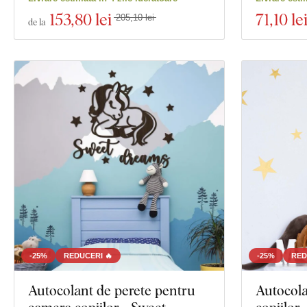
153
,80 lei
71
,10 le
205,10 lei
de la
-25%
REDUCERI 🔥
-25%
RED
Autocolant de perete pentru
Autocol