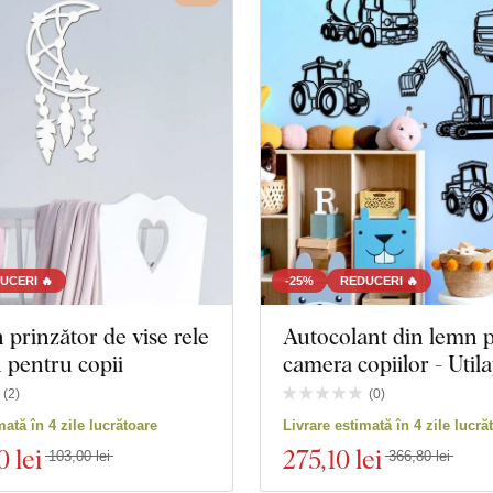
UCERI 🔥
-25%
REDUCERI 🔥
 prinzător de vise rele
Autocolant din lemn 
 pentru copii
camera copiilor - Utila
(
2
)
(
0
)
mată în 4 zile lucrătoare
Livrare estimată în 4 zile lucră
0 lei
275
,10 lei
103,00 lei
366,80 lei