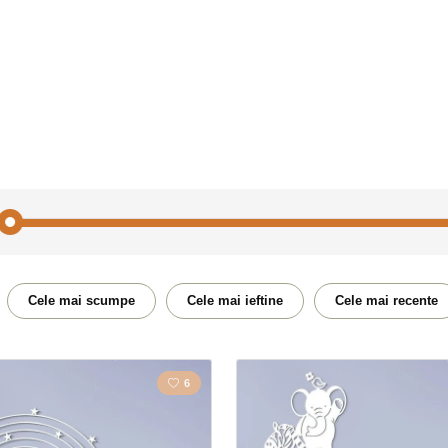
Mașină / Motocicletă
Citat / 
Cele mai scumpe
Cele mai ieftine
Cele mai recente
Flori
Cal
6
Natură
Poligo
Muzică
Motoci