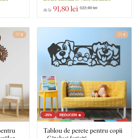
91
,80 lei
122,40 lei
de la
6
4
-25%
REDUCERI 🔥
pentru
Tablou de perete pentru copii