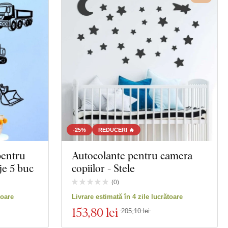
-25%
REDUCERI 🔥
pentru
Autocolante pentru camera
je 5 buc
copiilor - Stele
(
0
)
toare
Livrare estimată în 4 zile lucrătoare
153
,80 lei
205,10 lei