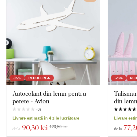
-25%
REDUCERI 🔥
-25%
RED
Autocolant din lemn pentru
Talisman
perete - Avion
din lemn
(
0
)
Livrare estimată în 4 zile lucrătoare
Livrare esti
90
,30 lei
77
,2
120,50 lei
de la
de la