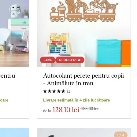
-30%
REDUCERI 🔥
pentru
Autocolant perete pentru copii
- Animăluțe în tren
(
1
)
toare
Livrare estimată în 4 zile lucrătoare
128
,10 lei
183,00 lei
de la
4