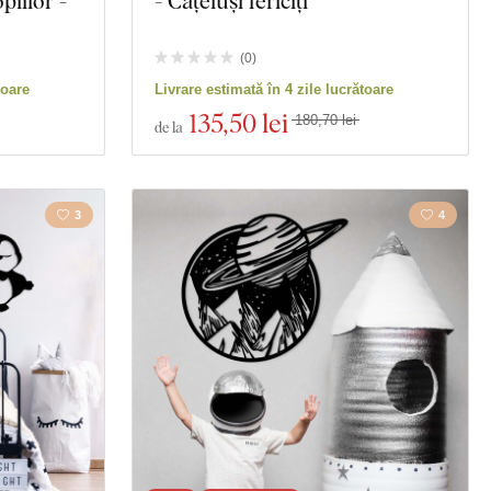
piilor -
- Cățeluși fericiți
(
0
)
toare
Livrare estimată în 4 zile lucrătoare
135
,50 lei
180,70 lei
de la
3
4