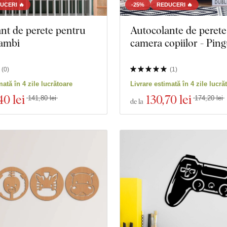
UCERI 🔥
-25%
REDUCERI 🔥
nt de perete pentru
Autocolante de perete
Bambi
camera copiilor - Ping
(
0
)
(
1
)
mată în 4 zile lucrătoare
Livrare estimată în 4 zile lucră
40 lei
130
,70 lei
141,80 lei
174,20 lei
de la