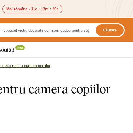
Mai rămâne -
11o
:
13m
:
24s
Căutare
Nou
Noutăți
olante pentru camera copiilor
entru camera copiilor