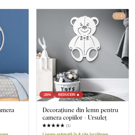
3
-25%
REDUCERI 🔥
amera
Decorațiune din lemn pentru
camera copiilor - Ursuleț
(
1
)
toare
Livrare estimată în 4 zile lucrătoare