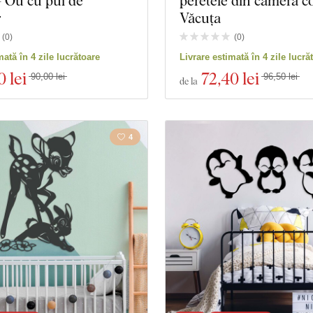
 - Ou cu pui de
peretele din camera co
r
Văcuța
(
0
)
(
0
)
mată în 4 zile lucrătoare
Livrare estimată în 4 zile lucră
0 lei
72
,40 lei
90,00 lei
96,50 lei
de la
4