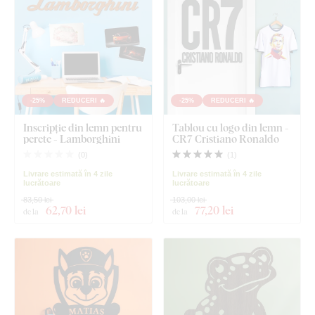
-25%
REDUCERI 🔥
-25%
REDUCERI 🔥
Inscripție din lemn pentru
Tablou cu logo din lemn -
perete - Lamborghini
CR7 Cristiano Ronaldo
(
0
)
(
1
)
Livrare estimată în 4 zile
Livrare estimată în 4 zile
lucrătoare
lucrătoare
83,50 lei
103,00 lei
62
,70 lei
77
,20 lei
de la
de la