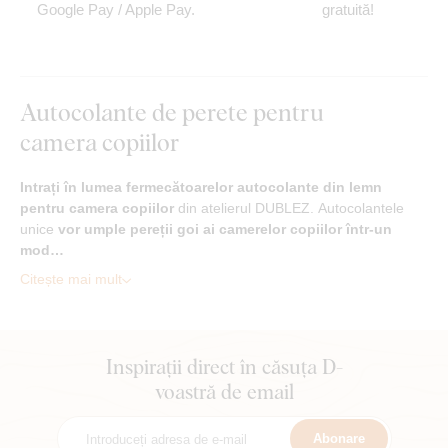
Google Pay / Apple Pay.
gratuită!
Autocolante de perete pentru
camera copiilor
Intrați în lumea fermecătoarelor autocolante din lemn
pentru camera copiilor
din atelierul DUBLEZ. Autocolantele
unice
vor umple pereții goi ai camerelor copiilor într-un
mod…
Citește mai mult
Inspirații direct în căsuța D-
voastră de email
Abonare