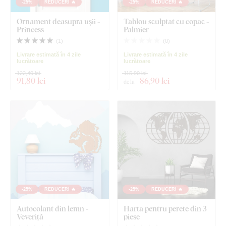
-25%
REDUCERI 🔥
-25%
REDUCERI 🔥
Ornament deasupra ușii -
Tablou sculptat cu copac -
Princess
Palmier
(
1
)
(
0
)
Livrare estimată în 4 zile
Livrare estimată în 4 zile
lucrătoare
lucrătoare
122,40 lei
115,90 lei
91
,80 lei
86
,90 lei
de la
-25%
REDUCERI 🔥
-25%
REDUCERI 🔥
Autocolant din lemn -
Harta pentru perete din 3
Veveriță
piese