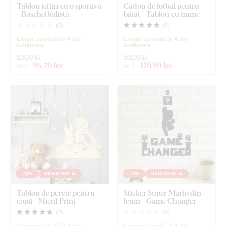
Tablou ieftin cu o sportivă
Cadou de fotbal pentru
- Baschetbalistă
băiat - Tablou cu nume
(
0
)
(
2
)
Livrare estimată în 4 zile
Livrare estimată în 4 zile
lucrătoare
lucrătoare
128,90 lei
161,30 lei
96
,70 lei
120
,90 lei
de la
de la
-25%
REDUCERI 🔥
-25%
REDUCERI 🔥
Tablou de perete pentru
Sticker Super Mario din
copii - Micul Prinț
lemn - Game Changer
(
3
)
(
0
)
Livrare estimată în 4 zile
Livrare estimată în 4 zile