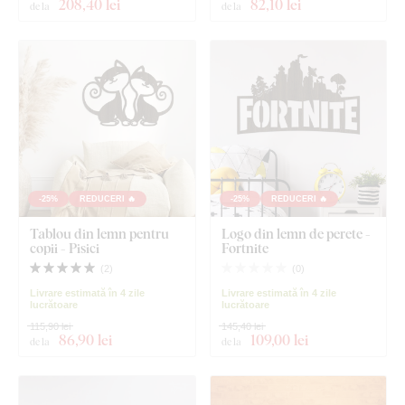
208
,40 lei
82
,10 lei
de la
de la
-25%
REDUCERI 🔥
-25%
REDUCERI 🔥
Tablou din lemn pentru
Logo din lemn de perete -
copii - Pisici
Fortnite
(
2
)
(
0
)
Livrare estimată în 4 zile
Livrare estimată în 4 zile
lucrătoare
lucrătoare
115,90 lei
145,40 lei
86
,90 lei
109
,00 lei
de la
de la