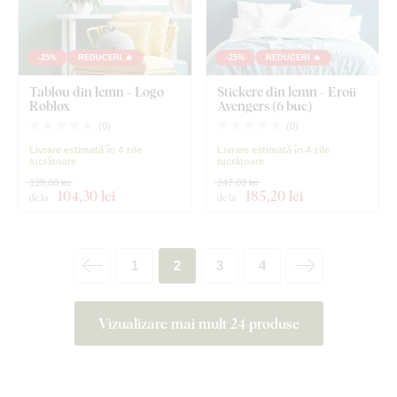
-25%
REDUCERI 🔥
-25%
REDUCERI 🔥
Tablou din lemn - Logo
Stickere din lemn - Eroii
Roblox
Avengers (6 buc)
(
0
)
(
0
)
Livrare estimată în 4 zile
Livrare estimată în 4 zile
lucrătoare
lucrătoare
139,00 lei
247,00 lei
104
,30 lei
185
,20 lei
de la
de la
1
2
3
4
Vizualizare mai mult 24 produse