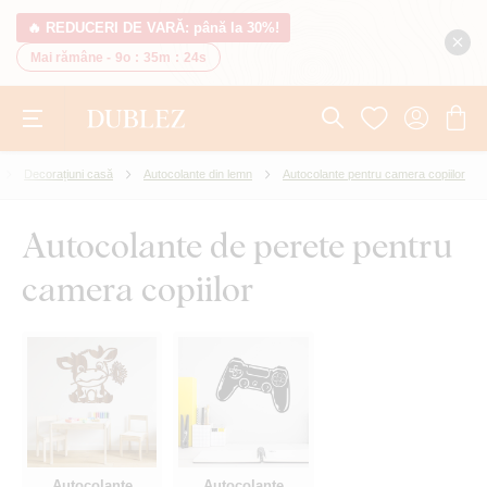
🔥 REDUCERI DE VARĂ: până la 30%!
Mai rămâne -
9o
:
35m
:
23s
Decorațiuni casă
Autocolante din lemn
Autocolante pentru camera copiilor
Autocolante de perete pentru
camera copiilor
Autocolante
Autocolante