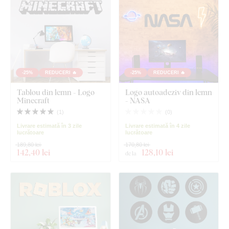
-25%
REDUCERI 🔥
-25%
REDUCERI 🔥
Tablou din lemn - Logo
Logo autoadeziv din lemn
Minecraft
- NASA
(
1
)
(
0
)
Livrare estimată în 3 zile
Livrare estimată în 4 zile
lucrătoare
lucrătoare
189,80 lei
170,80 lei
142
,40 lei
128
,10 lei
de la