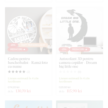
-25%
TEXT PERSONALIZAT
REDUCERI 🔥
-25%
REDUCERI 🔥
Cadou pentru
Autocolant 3D pentru
baschetbalist - Ramă foto
camera copiilor - Dream
cu nume
big little one
(
2
)
(
0
)
Livrare estimată în 4 zile
Livrare estimată în 4 zile
lucrătoare
lucrătoare
174,20 lei
128,90 lei
130
,70 lei
115
,90 lei
de la
de la