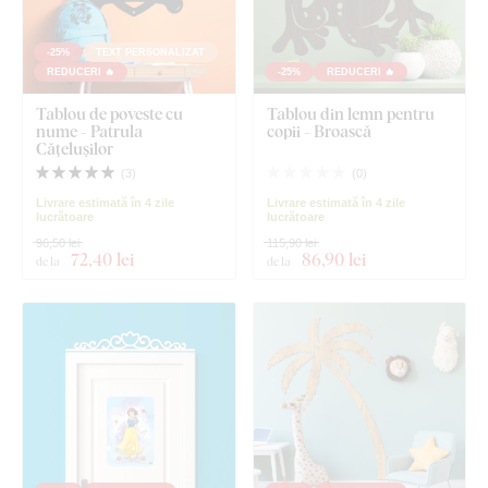
-25%
TEXT PERSONALIZAT
REDUCERI 🔥
-25%
REDUCERI 🔥
Tablou de poveste cu
Tablou din lemn pentru
nume - Patrula
copii - Broască
Cățelușilor
(
3
)
(
0
)
Livrare estimată în 4 zile
Livrare estimată în 4 zile
lucrătoare
lucrătoare
96,50 lei
115,90 lei
72
,40 lei
86
,90 lei
de la
de la