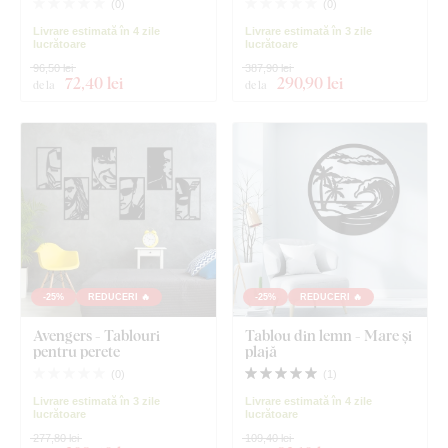
(
0
)
(
0
)
Livrare estimată în 4 zile
Livrare estimată în 3 zile
lucrătoare
lucrătoare
96,50 lei
387,90 lei
72
,40 lei
290
,90 lei
de la
de la
-25%
REDUCERI 🔥
-25%
REDUCERI 🔥
Avengers - Tablouri
Tablou din lemn - Mare și
pentru perete
plajă
(
0
)
(
1
)
Livrare estimată în 3 zile
Livrare estimată în 4 zile
lucrătoare
lucrătoare
277,80 lei
109,40 lei