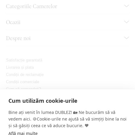
Categoriile Camerelor
Ocazii
Despre noi
Satisfacție garantată
Livrarea și plata
Condiții de reclamație
Condiții comerciale
Cum să comandați?
Protejarea confidențialității dvs.
Cum utilizăm cookie-urile
Setați cookie-urile
Bine ați venit în lumea DUBLEZ! 🏡 Ne bucurăm să vă
vedem aici. 🍪Cookie-urile ne ajută să vă simțiți bine la noi
și să găsiți ceea ce vă aduce bucurie. 🧡
Află mai multe