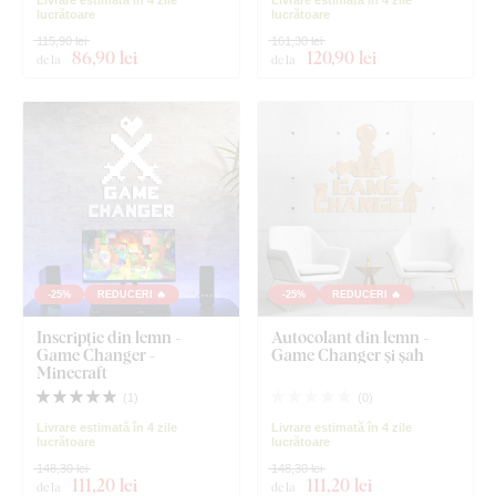
lucrătoare
lucrătoare
115,90 lei
161,30 lei
86
,90 lei
120
,90 lei
de la
de la
-25%
REDUCERI 🔥
-25%
REDUCERI 🔥
Inscripție din lemn -
Autocolant din lemn -
Game Changer -
Game Changer și șah
Minecraft
(
1
)
(
0
)
Livrare estimată în 4 zile
Livrare estimată în 4 zile
lucrătoare
lucrătoare
148,30 lei
148,30 lei
111
,20 lei
111
,20 lei
de la
de la