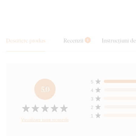
Descriere produs
Recenzii
Instrucțiuni d
1
5
5,0
4
3
2
1
Vizualizare toate recenziile