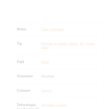
Motiv
Citat / Inscripție
Tip
Montate pe perete
,
Adeziv
,
3D
,
Pentru
băieți
Față
Atipic
Orientare
Orizontal
Culoare
Antracit
Tehnologia
Decupare cu laser