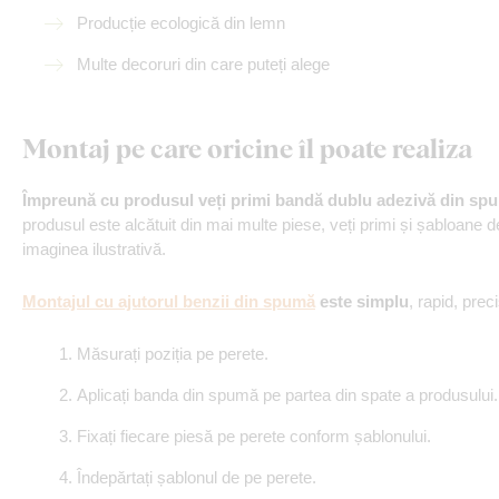
Producție ecologică din lemn
Multe decoruri din care puteți alege
Montaj pe care oricine îl poate realiza
Împreună cu produsul veți primi bandă dublu adezivă din sp
produsul este alcătuit din mai multe piese, veți primi și șabloane d
imaginea ilustrativă.
Montajul cu ajutorul benzii din spumă
este simplu
, rapid, preci
Măsurați poziția pe perete.
Aplicați banda din spumă pe partea din spate a produsului.
Fixați fiecare piesă pe perete conform șablonului.
Îndepărtați șablonul de pe perete.