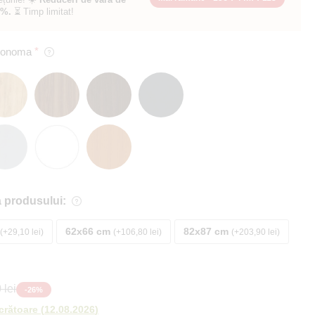
0%.
⏳ Timp limitat!
 Sonoma
 produsului:
62x66 cm
82x87 cm
+29,10 lei
+106,80 lei
+203,90 lei
 lei
-
26
%
ucrătoare
(
12.08.2026
)