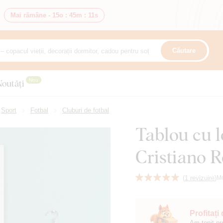
Mai rămâne -
15o
:
45m
:
10s
Căutare
Nou
Noutăți
Sport
Fotbal
Cluburi de fotbal
Tablou cu 
Cristiano 
(
1 revizuire
)
M
Profitați
Am topit pr