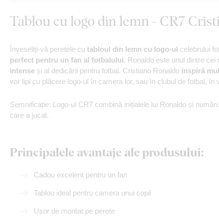
Tablou cu logo din lemn - CR7 Cris
Înveseliți-vă peretele cu
tabloul din lemn cu logo-ul
celebrului fo
perfect pentru un fan al fotbalului
. Ronaldo este unul dintre cei 
intense
și al dedicării pentru fotbal. Cristiano Ronaldo
inspiră mulț
vor lipi cu plăcere logo-ul în camera lor, sau în clubul de fotbal, în 
Semnificație
: Logo-ul CR7 combină inițialele lui Ronaldo și numărul 
care a jucat.
Principalele avantaje ale produsului:
Cadou excelent pentru un fan
Tablou ideal pentru camera unui copil
Ușor de montat pe perete