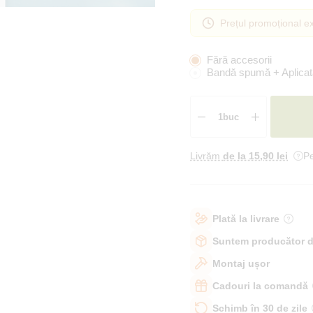
Prețul promoțional ex
Fără accesorii
Bandă spumă + Aplicat
Livrăm
de la 15
,90 lei
Pe
Plată la livrare
Suntem producător d
Montaj ușor
Cadouri la comandă
Schimb în 30 de zile