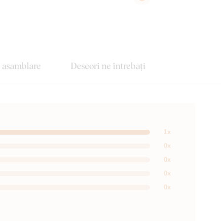
e asamblare
Deseori ne întrebați
1x
0x
0x
0x
0x