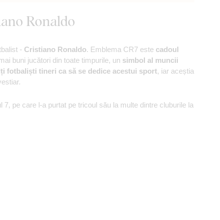
tiano Ronaldo
tbalist -
Cristiano Ronaldo
. Emblema CR7 este
cadoul
mai buni jucători din toate timpurile, un
simbol al muncii
i fotbaliști tineri ca să se dedice acestui sport
, iar aceștia
vestiar.
7, pe care l-a purtat pe tricoul său la multe dintre cluburile la