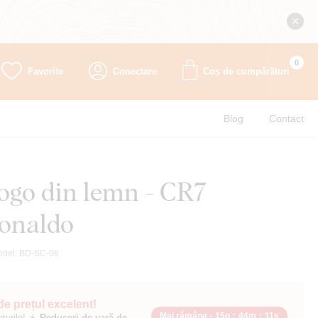
0
Favorite
Conectare
Coș de cumpărături
Blog
Contact
logo din lemn - CR7
Ronaldo
odel:
BD-SC-06
 de prețul excelent!
Mai rămâne -
15o
:
44m
:
10s
ețurile! ☀️
Reduceri de vară de