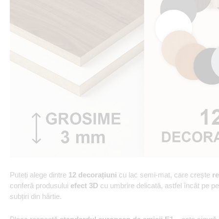
Puteți alege dintre
12 decorațiuni
cu lac semi-mat, care crește
re
conferă produsului
efect 3D
cu umbrire delicată, astfel încât pe p
subțiri din hârtie.