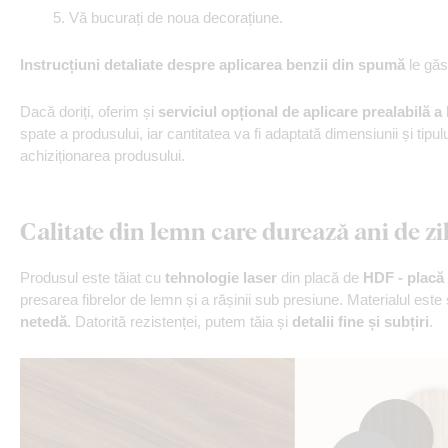
Vă bucurați de noua decorațiune.
Instrucțiuni detaliate despre aplicarea benzii din spumă
le găsi
Dacă doriți, oferim și
serviciul opțional de aplicare prealabilă a
spate a produsului, iar cantitatea va fi adaptată dimensiunii și tipul
achiziționarea produsului.
Calitate din lemn care durează ani de zi
Produsul este tăiat cu
tehnologie laser
din placă de
HDF - placă 
presarea fibrelor de lemn și a rășinii sub presiune. Materialul este
netedă
. Datorită rezistenței, putem tăia și
detalii fine și subțiri
.