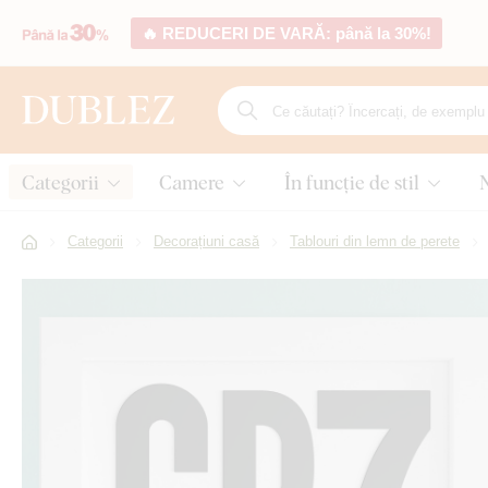
🔥 REDUCERI DE VARĂ: până la 30%!
Categorii
Camere
În funcție de stil
Categorii
Decorațiuni casă
Tablouri din lemn de perete