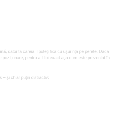
umă
, datorită căreia îl puteți fixa cu ușurință pe perete. Dacă
e poziționare, pentru a-l lipi exact așa cum este prezentat în
s – și chiar puțin distractiv: