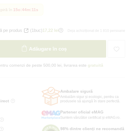
piră în
15o
:
44m
:
10s
ă pe produs
(1buc)
17,22 lei
Deja achiziționat de 1 810 persoane
Adăugare în coș
ntru comenzi de peste 500,00 lei, livrarea este
gratuită
Ambalare sigură
Ambalăm sigur și ecologic, pentru ca
irect
produsele să ajungă în stare perfectă.
Partener oficial eMAG
Suntem vânzător certificat și eMAG.ro.
98% dintre clienți ne recomandă