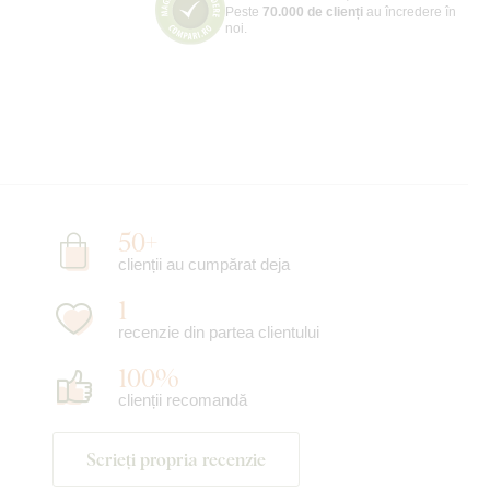
Peste
70.000 de clienți
au încredere în
noi.
50+
clienții au cumpărat deja
1
recenzie din partea clientului
100%
clienții recomandă
Scrieți propria recenzie