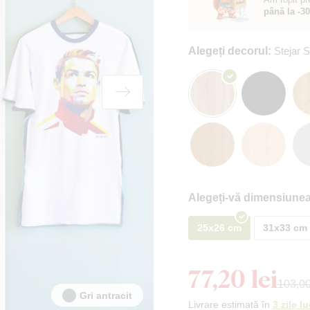
până la -3
Alegeți decorul:
Stejar
Alegeți-vă dimensiunea
25x26 cm
31x33 cm
77,20 lei
103,00
Gri antracit
Livrare estimată în
3 zile l