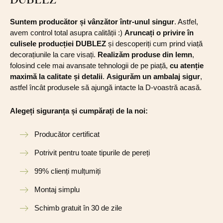
Suntem producător și vânzător într-unul singur
. Astfel,
avem control total asupra calității :)
Aruncați o privire în
culisele producției DUBLEZ
și descoperiți cum prind viață
decorațiunile la care visați.
Realizăm produse din lemn
,
folosind cele mai avansate tehnologii de pe piață,
cu atenție
maximă la calitate și detalii
.
Asigurăm un ambalaj sigur
,
astfel încât produsele să ajungă intacte la D-voastră acasă.
Alegeți siguranța și cumpărați de la noi:
Producător certificat
Potrivit pentru toate tipurile de pereți
99% clienți mulțumiți
Montaj simplu
Schimb gratuit în 30 de zile