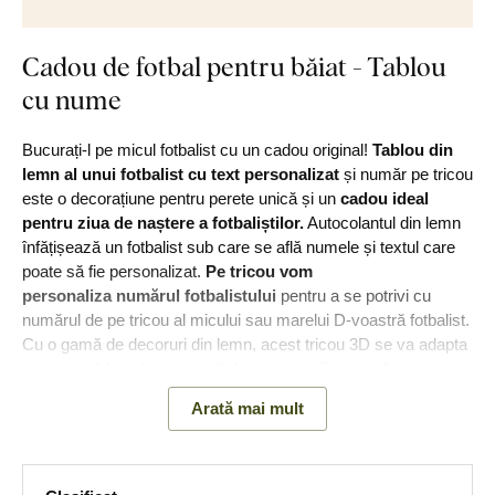
Cadou de fotbal pentru băiat - Tablou
cu nume
Bucurați-l pe micul fotbalist cu un cadou original!
Tablou din
lemn al unui fotbalist cu text personalizat
și număr pe tricou
este o decorațiune pentru perete unică și un
cadou ideal
pentru ziua de naștere a fotbaliștilor.
Autocolantul din lemn
înfățișează un fotbalist sub care se află numele și textul care
poate să fie personalizat.
Pe tricou vom
personaliza
numărul fotbalistului
pentru a se potrivi cu
numărul de pe tricou al micului sau marelui D-voastră fotbalist.
Cu o gamă de decoruri din lemn, acest tricou 3D se va adapta
cu ușurință la culoarea și stilul interiorului D-voastră.
Arată mai mult
Principalele avantaje ale produsului: