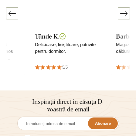
Tünde K.
Barbor
uncă
Delicioase, liniștitoare, potrivite
Magazinul
 frumos
pentru dormitor.
căldură.
 cu
5/5
Inspirații direct în căsuța D-
voastră de email
Abonare