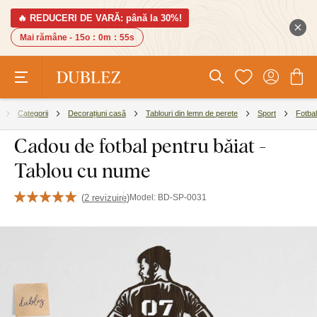
🔥 REDUCERI DE VARĂ: până la 30%!
Mai rămâne -
15o
:
0m
:
54s
Categorii
Decorațiuni casă
Tablouri din lemn de perete
Sport
Fotbal
Cadou de fotbal pentru băiat -
Tablou cu nume
(
2 revizuire
)
Model:
BD-SP-0031