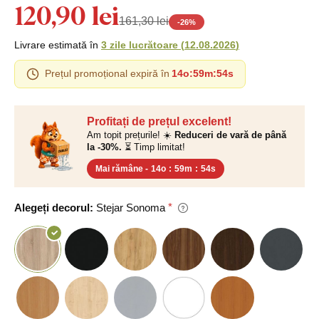
120,90 lei
161,30 lei
-
26
%
Livrare estimată în
3 zile lucrătoare
(
12.08.2026
)
Prețul promoțional expiră în
14o
:
59m
:
53s
Profitați de prețul excelent!
Am topit prețurile! ☀️
Reduceri de vară de până
la -30%.
⏳ Timp limitat!
Mai rămâne -
14o
:
59m
:
53s
Alegeți decorul:
Stejar Sonoma