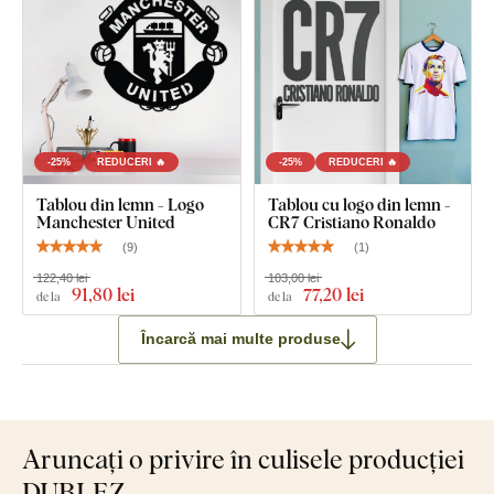
-25%
REDUCERI 🔥
-25%
REDUCERI 🔥
Tablou din lemn - Logo
Tablou cu logo din lemn -
Manchester United
CR7 Cristiano Ronaldo
(
9
)
(
1
)
122,40 lei
103,00 lei
91
,80 lei
77
,20 lei
de la
de la
Încarcă mai multe produse
Aruncați o privire în culisele producției
DUBLEZ