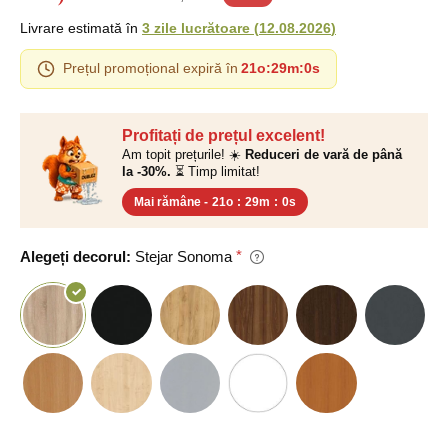
Livrare estimată în
3 zile lucrătoare
(
12.08.2026
)
Prețul promoțional expiră în
21o
:
28m
:
59s
Profitați de prețul excelent!
Am topit prețurile! ☀️
Reduceri de vară de până
la -30%.
⏳ Timp limitat!
Mai rămâne -
21o
:
28m
:
59s
Alegeți decorul:
Stejar Sonoma