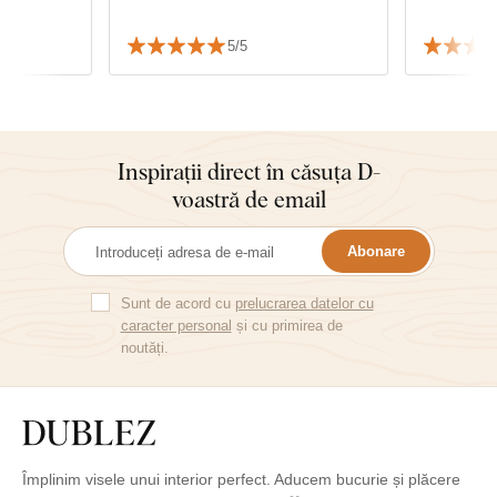
.
 viteza
5/5
balării.
Inspirații direct în căsuța D-
voastră de email
Abonare
Sunt de acord cu
prelucrarea datelor cu
caracter personal
și cu primirea de
noutăți.
Împlinim visele unui interior perfect. Aducem bucurie și plăcere