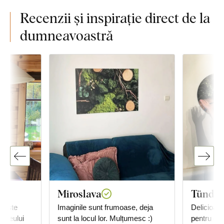
Recenzii și inspirație direct de la
dumneavoastră
Miroslava
Tünde 
; este
Imaginile sunt frumoase, deja
Delicioase,
a leului
sunt la locul lor. Mulțumesc :)
pentru dor