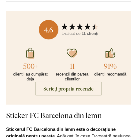
4,6
Evaluat de
11 clienți
500+
11
91%
clienții au cumpărat
recenzii din partea
clienții recomandă
deja
clienților
Scrieți propria recenzie
Sticker FC Barcelona din lemn
Stickerul FC Barcelona din lemn este o decorațiune
originală pentru perete
. Adăugați în casa D-voastră pasiunea