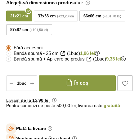
Alegeți-vă dimensiunea produsului:
21x21 cm
33x33 cm
66x66 cm
+23,20 lei
+101,70 lei
87x87 cm
+191,50 lei
Fără accesorii
Bandă spumă - 25 cm
(1buc)
1,96 lei
Bandă spumă + Aplicare pe produs
(1buc)
9,33 lei
În coș
Livrăm
de la 15
,90 lei
Pentru comenzi de peste 500,00 lei, livrarea este
gratuită
Plată la livrare
Suntem producător direct