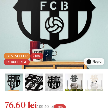
BESTSELLER
-30%
Negru
REDUCERI 🔥
+ 2
76,60 lei
109,40 lei
-
30
%