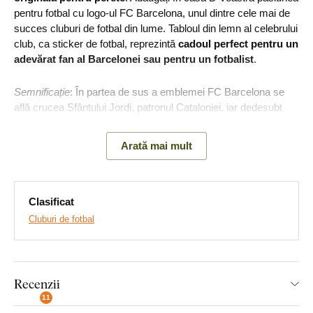
pentru fotbal cu logo-ul FC Barcelona, unul dintre cele mai de
succes cluburi de fotbal din lume. Tabloul din lemn al celebrului
club, ca sticker de fotbal, reprezintă
cadoul perfect pentru un
adevărat fan al Barcelonei sau pentru un fotbalist
.
Semnificație
: În partea de sus a emblemei FC Barcelona se
află crucea Sfântului Jordi, patronul Cataloniei, iar dedesubt
sunt dungile steagului catalan. În partea de jos se află o minge
de fotbal, care simbolizează sportul în sine.
Arată mai mult
Principalele avantaje ale produsului:
Clasificat
Cluburi de fotbal
Club de fotbal popular
Cadou ideal pentru un fan
Ușor de montat pe perete
Recenzii
11
Material din lemn cu grosimea de 3 mm