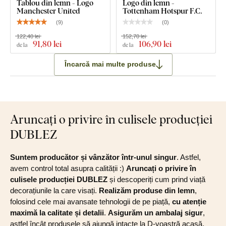
Tablou din lemn - Logo
Logo din lemn -
Manchester United
Tottenham Hotspur F.C.
(
9
)
(
0
)
122,40 lei
152,70 lei
91
,80 lei
106
,90 lei
de la
de la
Încarcă mai multe produse
Aruncați o privire în culisele producției
DUBLEZ
Suntem producător și vânzător într-unul singur
. Astfel,
avem control total asupra calității :)
Aruncați o privire în
culisele producției DUBLEZ
și descoperiți cum prind viață
decorațiunile la care visați.
Realizăm produse din lemn
,
folosind cele mai avansate tehnologii de pe piață,
cu atenție
maximă la calitate și detalii
.
Asigurăm un ambalaj sigur
,
astfel încât produsele să ajungă intacte la D-voastră acasă.