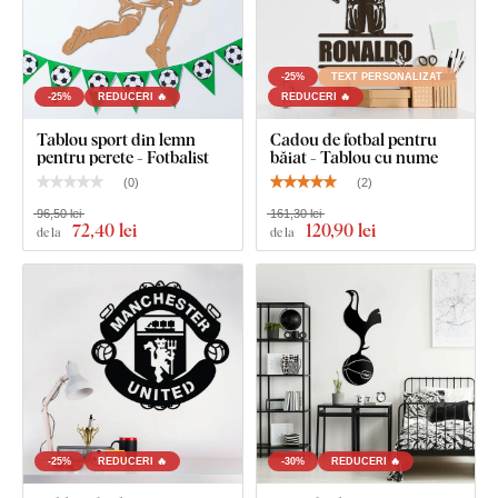
-25%
TEXT PERSONALIZAT
-25%
REDUCERI 🔥
REDUCERI 🔥
Tablou sport din lemn
Cadou de fotbal pentru
pentru perete - Fotbalist
băiat - Tablou cu nume
(
0
)
(
2
)
96,50 lei
161,30 lei
72
,40 lei
120
,90 lei
de la
de la
-25%
REDUCERI 🔥
-30%
REDUCERI 🔥