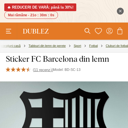
🔥 REDUCERI DE VARĂ: până la 30%!
Mai rămâne -
21o
:
29m
:
59s
ecorațiuni casă
Tablouri din lemn de perete
Sport
Fotbal
Cluburi de fotbal
Sticker FC Barcelona din lemn
(
11 recenzii
)
Model:
BD-SC-13