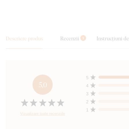
Descriere produs
Recenzii
Instrucțiuni d
1
5
5,0
4
3
2
1
Vizualizare toate recenziile