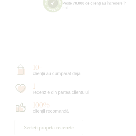
Peste
70.000 de clienți
au încredere în
noi.
10+
clienții au cumpărat deja
1
recenzie din partea clientului
100%
clienții recomandă
Scrieți propria recenzie