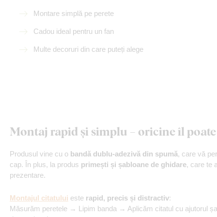
Montare simplă pe perete
Cadou ideal pentru un fan
Multe decoruri din care puteți alege
Montaj rapid și simplu – oricine îl poate 
Produsul vine cu o
bandă dublu-adezivă din spumă
, care vă per
cap. În plus, la produs
primești și șabloane de ghidare
, care te 
prezentare.
Montajul citatului
este
rapid, precis și distractiv
:
Măsurăm peretele → Lipim banda → Aplicăm citatul cu ajutorul 