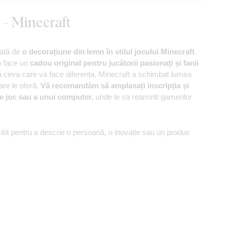
 - Minecraft
tată de
o decorațiune din lemn în stilul jocului Minecraft
.
o face un
cadou original pentru jucătorii pasionați și fanii
ceva care va face diferența. Minecraft a schimbat lumea
care le oferă.
Vă recomandăm să amplasați inscripția și
e joc sau a unui computer,
unde le va reaminti gamerilor
sită pentru a descrie o persoană, o inovație sau un produs