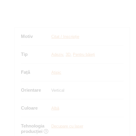
Motiv
Citat / Inscripție
Tip
Adeziv
,
3D
,
Pentru băieți
Față
Atipic
Orientare
Vertical
Culoare
Albă
Tehnologia
Decupare cu laser
producției