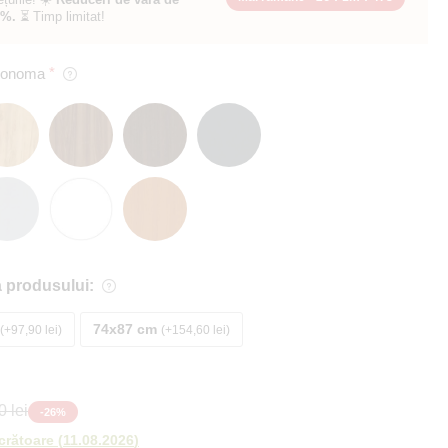
0%.
⏳ Timp limitat!
 Sonoma
 produsului:
74x87 cm
+97,90 lei
+154,60 lei
 lei
-
26
%
ucrătoare
(
11.08.2026
)