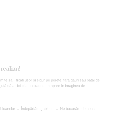
realiza!
mite să îl fixați ușor și sigur pe perete, fără găuri sau bătăi de
ajută să aplici citatul exact cum apare în imaginea de
șabloanelor → Îndepărtăm șablonul → Ne bucurăm de noua