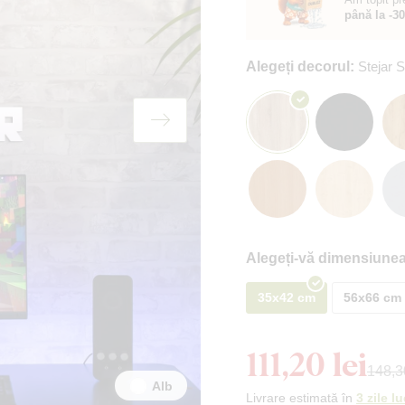
până la -3
Alegeți decorul:
Stejar
Alegeți-vă dimensiunea
35x42 cm
56x66 cm
111,20 lei
148,30
Alb
Livrare estimată în
3 zile l