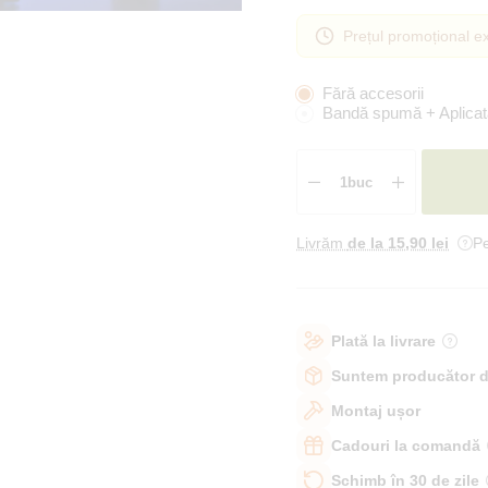
Prețul promoțional ex
Fără accesorii
Bandă spumă + Aplicat
Livrăm
de la 15
,90 lei
Pe
Plată la livrare
Suntem producător d
Montaj ușor
Cadouri la comandă
Schimb în 30 de zile