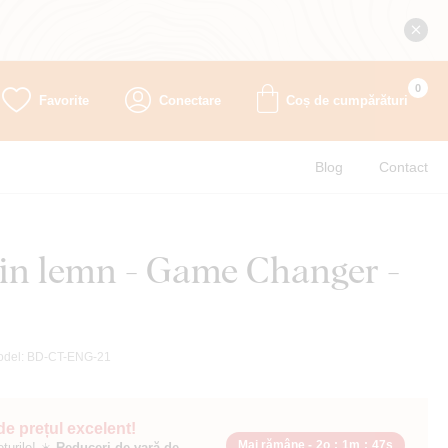
0
Favorite
Conectare
Coș de cumpărături
Blog
Contact
din lemn - Game Changer -
odel:
BD-CT-ENG-21
 de prețul excelent!
Mai rămâne -
2o
:
1m
:
45s
ețurile! ☀️
Reduceri de vară de