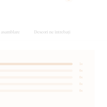
e asamblare
Deseori ne întrebați
1x
0x
0x
0x
0x