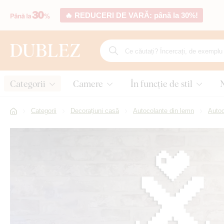
🔥 REDUCERI DE VARĂ: până la 30%!
Categorii
Camere
În funcție de stil
Categorii
Decorațiuni casă
Autocolante din lemn
Autoc