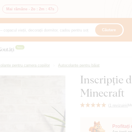
Mai rămâne -
2o
:
2m
:
45s
Căutare
Nou
Noutăți
olante pentru camera copiilor
Autocolante pentru băiat
Inscripție 
Minecraft
(
1 revizuire
)
M
Profitați
Am topit pr