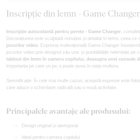
Inscripție din lemn - Game Changer
Inscripție autocolantă pentru perete - Game Changer
, comple
Decorațiunea este sculptată minuțios și detaliat în lemn, ceea ce 
jocurilor video
. Expresia motivațională Game Changer înseamnă 
jocurilor video prin designul său unic și posibilitățile nelimitate pe 
tabloul din lemn în camera copilului, deasupra unei console d
importanța pe care un joc o poate avea în viața multora.
Semnificație
. În cele mai multe cazuri, această expresie este folo
care aduce o schimbare radicală sau o nouă activitate.
Principalele avantaje ale produsului:
Design original și atemporal
Ideal pentru camera copilului