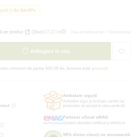
piră în
2o
:
1m
:
45s
ă pe produs
(1buc)
17,22 lei
Deja achiziționat de 1 794 persoane
Adăugare în coș
ntru comenzi de peste 500,00 lei, livrarea este
gratuită
Ambalare sigură
Ambalăm sigur și ecologic, pentru ca
irect
produsele să ajungă în stare perfectă.
Partener oficial eMAG
Suntem vânzător certificat și eMAG.ro.
98% dintre clienți ne recomandă