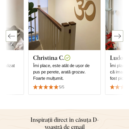
Christina C.
Ludovic
Îmi place, este atât de ușor de
Îmi plac cu
pus pe perete, arată grozav.
că imagine
Foarte mulțumit.
fost picta
5/5
Inspirații direct în căsuța D-
voastră de email