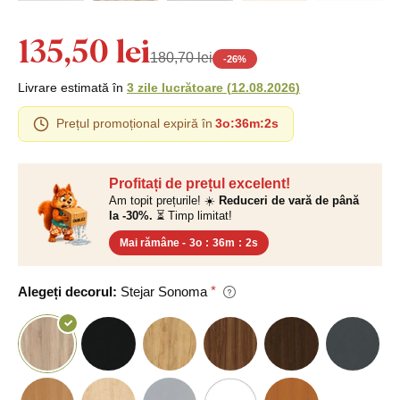
135,50 lei
180,70 lei
-
26
%
Livrare estimată în
3 zile lucrătoare
(
12.08.2026
)
Prețul promoțional expiră în
3o
:
36m
:
1s
Profitați de prețul excelent!
Am topit prețurile! ☀️
Reduceri de vară de până
la -30%.
⏳ Timp limitat!
Mai rămâne -
3o
:
36m
:
1s
Alegeți decorul:
Stejar Sonoma