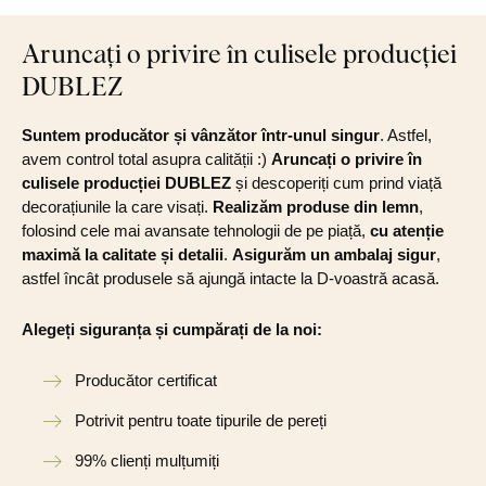
Aruncați o privire în culisele producției
DUBLEZ
Suntem producător și vânzător într-unul singur
. Astfel,
avem control total asupra calității :)
Aruncați o privire în
culisele producției DUBLEZ
și descoperiți cum prind viață
decorațiunile la care visați.
Realizăm produse din lemn
,
folosind cele mai avansate tehnologii de pe piață,
cu atenție
maximă la calitate și detalii
.
Asigurăm un ambalaj sigur
,
astfel încât produsele să ajungă intacte la D-voastră acasă.
Alegeți siguranța și cumpărați de la noi:
Producător certificat
Potrivit pentru toate tipurile de pereți
99% clienți mulțumiți