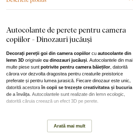
Autocolante de perete pentru camera
copiilor - Dinozauri jucăuși
Decorați pereții goi din camera copiilor
cu
autocolante din
lemn 3D
originale
cu dinozauri jucăuși
. Autocolantele din mai
multe piese sunt
potrivite pentru camera băieților
, datorită
cărora vor dezvolta dragostea pentru creaturile preistorice
preferate și pentru lumea jurasică. Fiecare dinozaur este unic,
datorită acestora
în copii se trezește creativitatea și bucuria
de a învăța
. Autocolantele sunt realizate din lemn ecologic,
datorită căruia creează un efect 3D pe perete.
Principalele avantaje ale produsului:
Arată mai mult
O gamă largă de decoruri