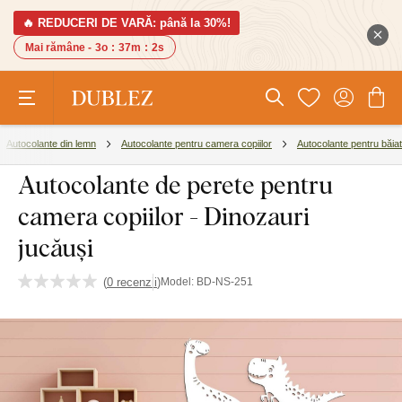
🔥 REDUCERI DE VARĂ: până la 30%!
Mai rămâne -
3o
:
37m
:
1s
Autocolante din lemn
Autocolante pentru camera copiilor
Autocolante pentru băiat
Autocolante de perete pentru
camera copiilor - Dinozauri
jucăuși
(
0 recenzii
)
Model:
BD-NS-251