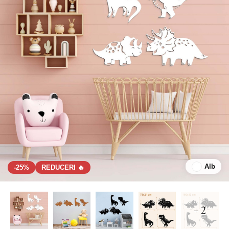
Alb
-25%
REDUCERI 🔥
+ 2