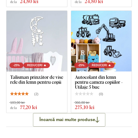
24
,80 lei
24
,80 lei
de la
de la
Notă
: Dimensiunile date sunt dimensiunile după lipirea pe
perete ca în ilustrație.
-25%
REDUCERI 🔥
-25%
REDUCERI 🔥
Talisman prinzător de vise
Autocolant din lemn
rele din lemn pentru copii
pentru camera copiilor -
Utilaje 5 buc
(
2
)
(
0
)
103,00 lei
366,80 lei
77
,20 lei
275
,10 lei
de la
Încarcă mai multe produse