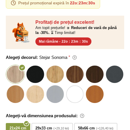
Prețul promoțional expiră în
22o
:
23m
:
30s
Profitați de prețul excelent!
Am topit prețurile! ☀️
Reduceri de vară de până
la -30%.
⏳ Timp limitat!
Mai rămâne -
22o
:
23m
:
30s
Alegeți decorul:
Stejar Sonoma
Alegeți-vă dimensiunea produsului:
21x24 cm
29x33 cm
58x66 cm
+29,10 lei
+126,40 lei