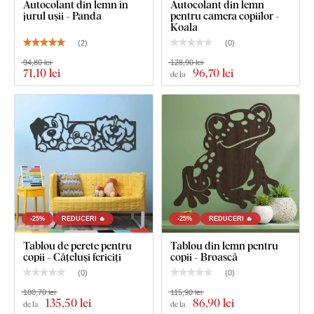
Autocolant din lemn în
Autocolant din lemn
jurul ușii - Panda
pentru camera copiilor -
Koala
Ce este inclus în pachet?
(
2
)
(
0
)
94,80 lei
128,90 lei
71
,10 lei
96
,70 lei
de la
Autocolant pentru camera copiilor - Ou cu pui de
dinozaur
-25%
REDUCERI 🔥
-25%
REDUCERI 🔥
Tablou de perete pentru
Tablou din lemn pentru
copii - Cățeluși fericiți
copii - Broască
(
0
)
(
0
)
180,70 lei
115,90 lei
135
,50 lei
86
,90 lei
de la
de la