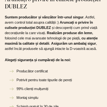
DUBLEZ
Suntem producător și vânzător într-unul singur
. Astfel,
avem control total asupra calității :)
Aruncați o privire în
culisele producției DUBLEZ
și descoperiți cum prind viață
decorațiunile la care visați.
Realizăm produse din lemn
,
folosind cele mai avansate tehnologii de pe piață,
cu atenție
maximă la calitate și detalii
.
Asigurăm un ambalaj sigur
,
astfel încât produsele să ajungă intacte la D-voastră acasă.
Alegeți siguranța și cumpărați de la noi:
Producător certificat
Potrivit pentru toate tipurile de pereți
99% clienți mulțumiți
Montaj simplu
Schimb gratuit în 30 de zile