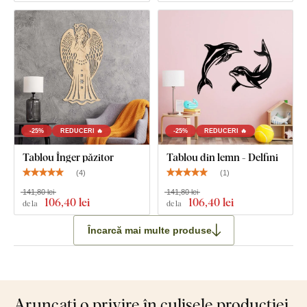
-25%
REDUCERI 🔥
-25%
REDUCERI 🔥
Tablou Înger păzitor
Tablou din lemn - Delfini
(
4
)
(
1
)
141,80 lei
141,80 lei
106
,40 lei
106
,40 lei
de la
de la
Încarcă mai multe produse
Aruncați o privire în culisele producției