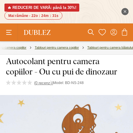
🔥 REDUCERI DE VARĂ: până la 30%!
Mai rămâne -
22o
:
24m
:
30s
tru camera copiilor
Tablouri pentru camera copiilor
Tablouri pentru camera băiatului
Autocolant pentru camera
copiilor - Ou cu pui de dinozaur
(
0 recenzii
)
Model:
BD-NS-248