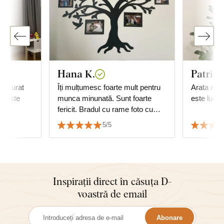
Hana K.
Patrici
 bucurat
Îți mulțumesc foarte mult pentru
Arata min
u, este
munca minunată. Sunt foarte
este lucrat
fericit. Bradul cu rame foto cu
data nunții se potrivește perfect.
5/5
☺️👏👏👏👏👏👏👏
Inspirații direct în căsuța D-
voastră de email
Abonare