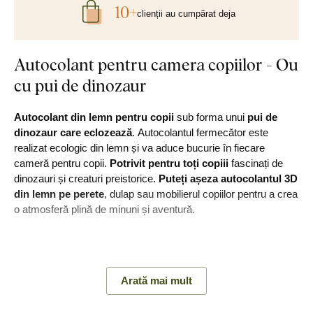
10+
clienții au cumpărat deja
Autocolant pentru camera copiilor - Ou
cu pui de dinozaur
Autocolant din lemn pentru copii
sub forma unui
pui de
dinozaur care eclozează
. Autocolantul fermecător este
realizat ecologic din lemn și va aduce bucurie în fiecare
cameră pentru copii.
Potrivit pentru toți copiii
fascinați de
dinozauri și creaturi preistorice.
Puteți așeza autocolantul 3D
din lemn pe perete
, dulap sau mobilierul copiilor pentru a crea
o atmosferă plină de minuni și aventură.
Principalele avantaje ale produsului:
Arată mai mult
O gamă largă de decoruri