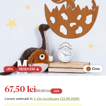
Cireș
-25%
REDUCERI 🔥
67,50 lei
90,00 lei
-
25
%
Livrare estimată în
3 zile lucrătoare
(
12.08.2026
)