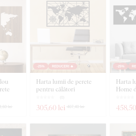
-25%
REDUCERI 🔥
-25%
RE
lou
Harta lumii de perete
Harta l
rete
pentru călători
Home d
(
0
)
305
,60 lei
458
,50
,60 lei
407,40 lei