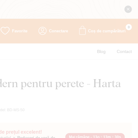
0
Favorite
Conectare
Coș de cumpărături
Blog
Contact
ern pentru perete - Harta
del:
BD-MS-50
 de prețul excelent!
Mai rămâne -
13o
:
13m
:
29s
ețurile! ☀️
Reduceri de vară de