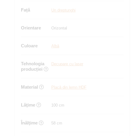
Față
Un dreptunghi
Orientare
Orizontal
Culoare
Albă
Tehnologia
Decupare cu laser
producției
Material
Placă din lemn HDF
Lăţime
100 cm
Înălţime
58 cm