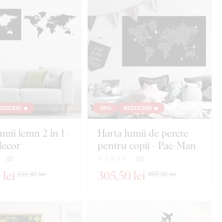
DUCERI 🔥
-25%
REDUCERI 🔥
umii lemn 2 în 1 -
Harta lumii de perete
ecor
pentru copii - Pac-Man
(
0
)
(
0
)
 lei
305
,50 lei
611,40 lei
407,30 lei