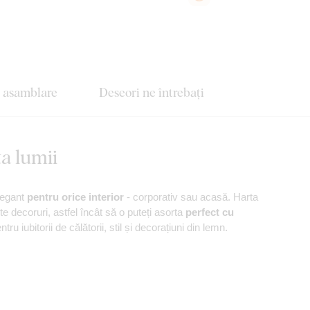
e asamblare
Deseori ne întrebați
a lumii
legant
pentru orice interior
- corporativ sau acasă. Harta
te decoruri, astfel încât să o puteți asorta
perfect cu
tru iubitorii de călătorii, stil și decorațiuni din lemn.