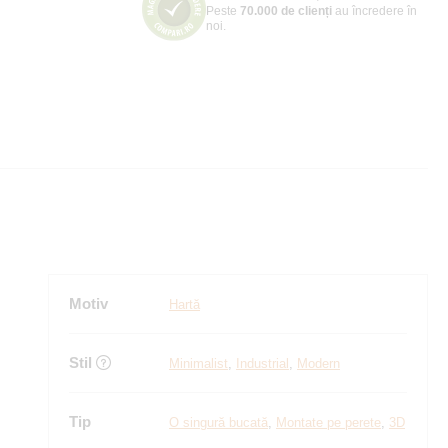
Peste
70.000 de clienți
au încredere în
noi.
Motiv
Hartă
Stil
Minimalist
,
Industrial
,
Modern
Tip
O singură bucată
,
Montate pe perete
,
3D