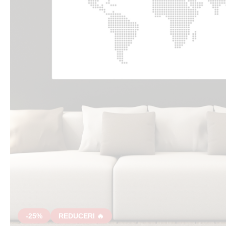
-25%
REDUCERI 🔥