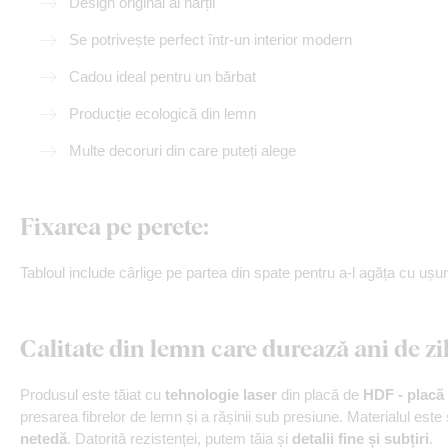
Design original al hărții
Se potrivește perfect într-un interior modern
Cadou ideal pentru un bărbat
Producție ecologică din lemn
Multe decoruri din care puteți alege
Fixarea pe perete:
Tabloul include cârlige pe partea din spate pentru a-l agăța cu ușur
Calitate din lemn care durează ani de zi
Produsul este tăiat cu
tehnologie laser
din placă de
HDF - placă 
presarea fibrelor de lemn și a rășinii sub presiune. Materialul este
netedă
. Datorită rezistenței, putem tăia și
detalii fine și subțiri
.