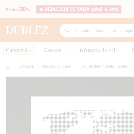
🔥 REDUCERI DE VARĂ: până la 30%!
Categorii
Camere
În funcție de stil
Categorii
Decorațiuni casă
Hărți din lemn pentru perete