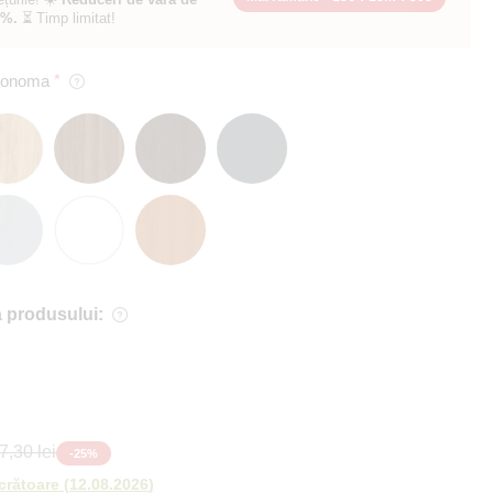
0%.
⏳ Timp limitat!
 Sonoma
 produsului:
7,30 lei
-
25
%
ucrătoare
(
12.08.2026
)