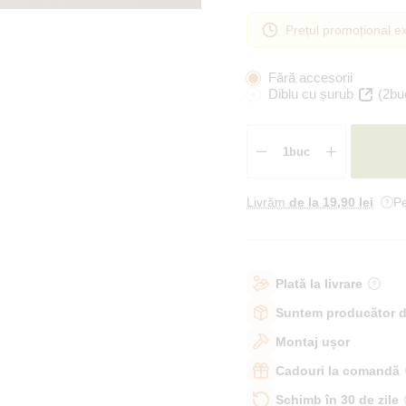
Prețul promoțional ex
Fără accesorii
Diblu cu șurub
(2bu
Livrăm
de la 19
,90 lei
Pe
Plată la livrare
Suntem producător d
Montaj ușor
Cadouri la comandă
Schimb în 30 de zile