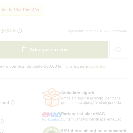
piră în
13o
:
13m
:
29s
c)
8,94 lei
Deja achiziționat de 10 478 persoane
Adăugare în coș
ntru comenzi de peste 500,00 lei, livrarea este
gratuită
Ambalare sigură
Ambalăm sigur și ecologic, pentru ca
irect
produsele să ajungă în stare perfectă.
Partener oficial eMAG
Suntem vânzător certificat și eMAG.ro.
98% dintre clienți ne recomandă