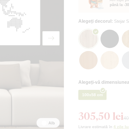
până la -3
Alegeți decorul:
Stejar
Alegeți-vă dimensiunea
100x58 cm
305,50 lei
40
Alb
Livrare estimată în
4 zile l