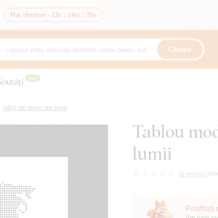
Mai rămâne -
13o
:
14m
:
29s
Căutare
Nou
Noutăți
Hărți din lemn ale lumii
Tablou mod
lumii
(
0 recenzii
)
Mo
Profitați
Am topit pr