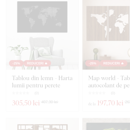
-25%
REDUCERI 🔥
-25%
REDUCERI 🔥
Tablou din lemn - Harta
Map world - Tab
lumii pentru perete
autocolant de pe
(
0
)
(
0
)
305
,50 lei
197
,70 lei
407,30 lei
263
de la