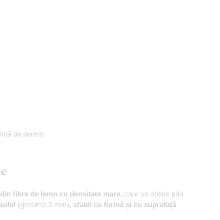
ință pe perete.
le
din fibre de lemn cu densitate mare
, care se obține prin
solid
(grosime 3 mm),
stabil ca formă și cu suprafață