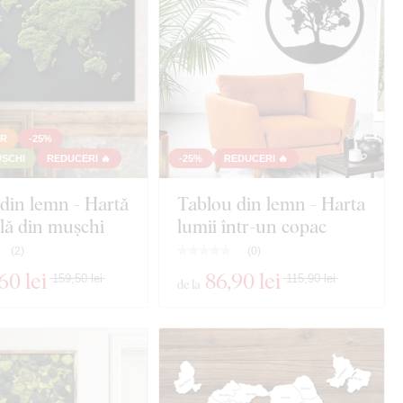
ER
-25%
UȘCHI
REDUCERI 🔥
-25%
REDUCERI 🔥
din lemn - Hartă
Tablou din lemn - Harta
lă din mușchi
lumii într-un copac
(
2
)
(
0
)
,60 lei
86
,90 lei
159,50 lei
115,90 lei
de la