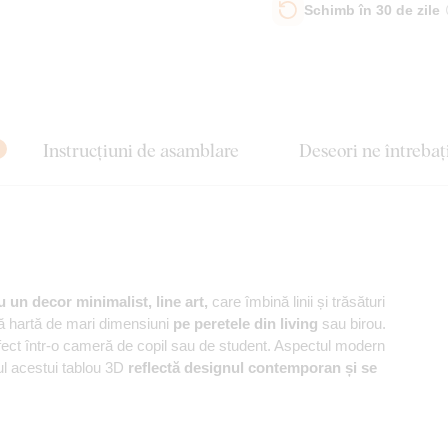
Schimb în 30 de zile
Instrucțiuni de asamblare
Deseori ne întrebaț
u un decor minimalist, line art,
care îmbină linii și trăsături
 hartă de mari dimensiuni
pe peretele din living
sau birou.
rfect într-o cameră de copil sau de student. Aspectul modern
ul acestui tablou 3D
reflectă designul contemporan și se