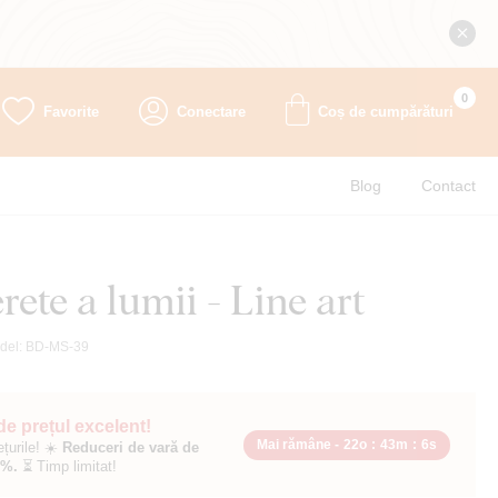
0
Favorite
Conectare
Coș de cumpărături
Blog
Contact
rete a lumii - Line art
del:
BD-MS-39
 de prețul excelent!
Mai rămâne -
22o
:
43m
:
5s
ețurile! ☀️
Reduceri de vară de
0%.
⏳ Timp limitat!