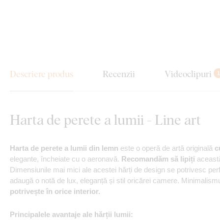
Descriere produs
Recenzii
Videoclipuri
1
Harta de perete a lumii - Line art
Harta de perete a lumii din lemn
este o operă de artă originală
c
elegante, încheiate cu o aeronavă.
Recomandăm să lipiți
această
Dimensiunile mai mici ale acestei hărți de design se potrivesc pe
adaugă o notă de lux, eleganță și stil oricărei camere. Minimalism
potrivește în orice interior.
Principalele avantaje ale hărții lumii: