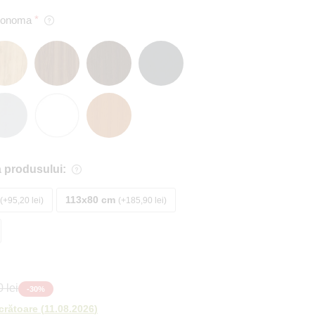
 Sonoma
 produsului:
113x80 cm
+95,20 lei
+185,90 lei
 lei
-
30
%
ucrătoare
(
11.08.2026
)