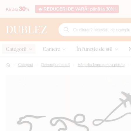
🔥 REDUCERI DE VARĂ: până la 30%!
Categorii
Camere
În funcție de stil
Categorii
Decorațiuni casă
Hărți din lemn pentru perete