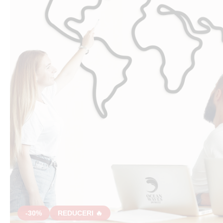
-30%
REDUCERI 🔥