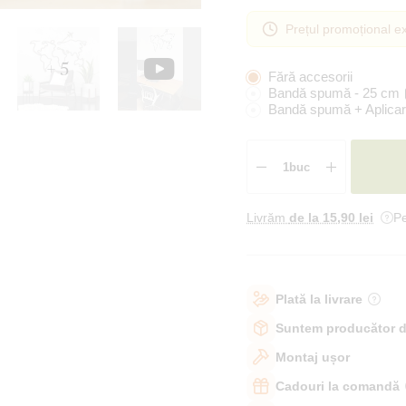
Prețul promoțional ex
+ 5
Fără accesorii
Bandă spumă - 25 cm
Bandă spumă + Aplicar
Livrăm
de la 15
,90 lei
Pe
Plată la livrare
Suntem producător d
Montaj ușor
Cadouri la comandă