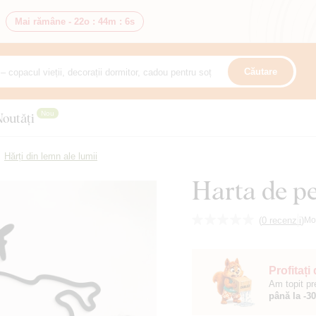
Mai rămâne -
22o
:
44m
:
5s
Căutare
Nou
Noutăți
Hărți din lemn ale lumii
Harta de pe
(
0 recenzii
)
Mo
Profitați
Am topit pr
până la -3