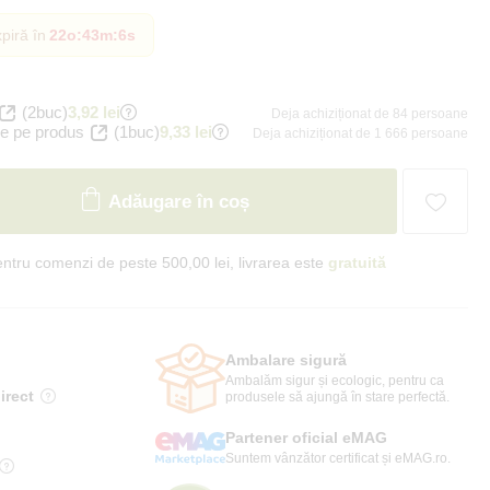
piră în
22o
:
43m
:
5s
(2buc)
3,92 lei
Deja achiziționat de 84 persoane
e pe produs
(1buc)
9,33 lei
Deja achiziționat de 1 666 persoane
Adăugare în coș
ntru comenzi de peste 500,00 lei, livrarea este
gratuită
Ambalare sigură
Ambalăm sigur și ecologic, pentru ca
irect
produsele să ajungă în stare perfectă.
Partener oficial eMAG
Suntem vânzător certificat și eMAG.ro.