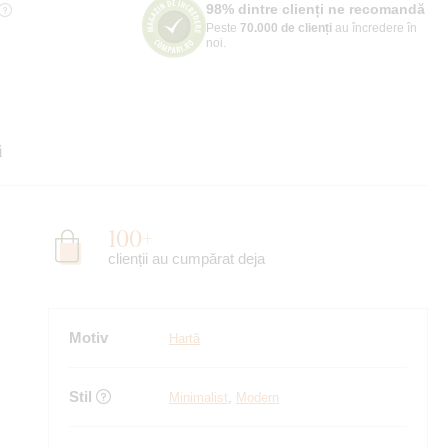
98% dintre clienți ne recomandă
Peste
70.000 de clienți
au încredere în
noi.
i
100+
clienții au cumpărat deja
Motiv
Hartă
Stil
Minimalist
,
Modern