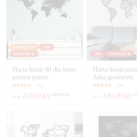
BESTSELLER
-25%
REDUCERI 🔥
-25%
REDUCERI 🔥
Harta lumii 3D din lemn
Harta lumii peret
pentru perete
Atlas geometric
(
42
)
(
36
)
213
,60 lei
330
,20 lei
284,80 lei
44
de la
de la