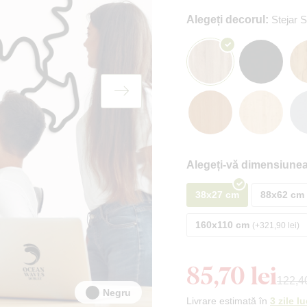
Alegeți decorul:
Stejar
Alegeți-vă dimensiunea
38x27 cm
88x62 cm
160x110 cm
+321,90 lei
85,70 lei
122,40
Negru
Livrare estimată în
3 zile l