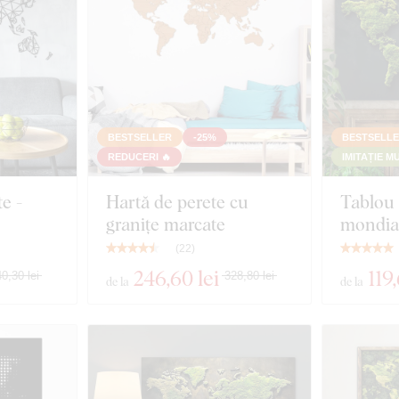
BESTSELLER
-25%
BESTSELL
REDUCERI 🔥
IMITAȚIE M
e -
Hartă de perete cu
Tablou 
granițe marcate
mondia
(
22
)
246
,60 lei
119
0,30 lei
328,80 lei
de la
de la