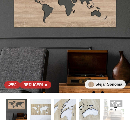
Stejar Sonoma
-25%
REDUCERI 🔥
+ 7