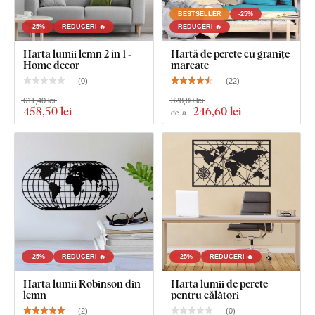
BESTSELLER
-25%
-25%
REDUCERI 🔥
REDUCERI 🔥
Harta lumii lemn 2 în 1 -
Hartă de perete cu granițe
Home decor
marcate
(
0
)
(
22
)
611,40 lei
328,80 lei
458
,50 lei
246
,60 lei
de la
-25%
REDUCERI 🔥
-25%
REDUCERI 🔥
Harta lumii Robinson din
Harta lumii de perete
lemn
pentru călători
(
2
)
(
0
)