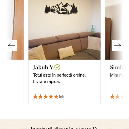
Jakub V.
Simbot
ul
Totul este în perfectă ordine.
Minunat!
ele
Livrare rapidă.
5/5
Inspirații direct în căsuța D-