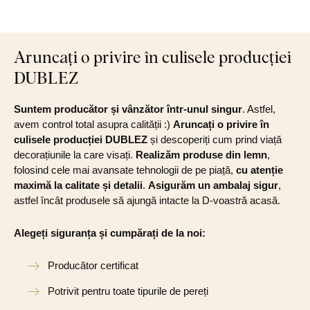
Aruncați o privire în culisele producției
DUBLEZ
Suntem producător și vânzător într-unul singur
. Astfel,
avem control total asupra calității :)
Aruncați o privire în
culisele producției DUBLEZ
și descoperiți cum prind viață
decorațiunile la care visați.
Realizăm produse din lemn
,
folosind cele mai avansate tehnologii de pe piață,
cu atenție
maximă la calitate și detalii
.
Asigurăm un ambalaj sigur
,
astfel încât produsele să ajungă intacte la D-voastră acasă.
Alegeți siguranța și cumpărați de la noi:
Producător certificat
Potrivit pentru toate tipurile de pereți