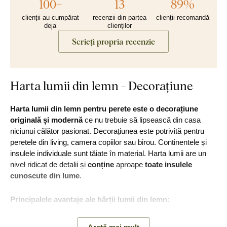
100+
13
89%
clienții au cumpărat
recenzii din partea
clienții recomandă
deja
clienților
Scrieți propria recenzie
Harta lumii din lemn - Decorațiune
Harta lumii din lemn pentru perete este o decorațiune
originală și modernă
ce nu trebuie să lipsească din casa
niciunui călător pasionat. Decorațiunea este potrivită pentru
peretele din living, camera copiilor sau birou. Continentele și
insulele individuale sunt tăiate în material. Harta lumii are un
nivel ridicat de detalii și
conține
aproape
toate insulele
cunoscute din lume
.
Principalele avantaje ale hărții lumii din lemn:
Design modern