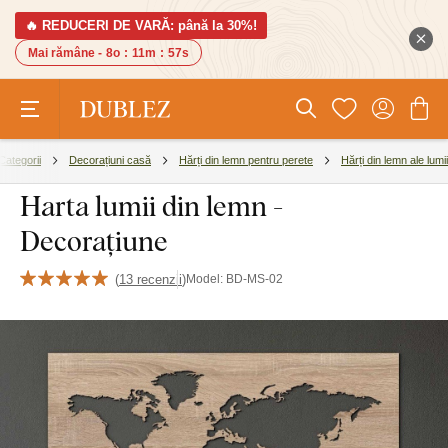
🔥 REDUCERI DE VARĂ: până la 30%!
Mai rămâne -
8o
:
11m
:
56s
Categorii
Decorațiuni casă
Hărți din lemn pentru perete
Hărți din lemn ale lumii
Harta lumii din lemn -
Decorațiune
(
13 recenzii
)
Model:
BD-MS-02