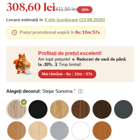
308,60 lei
411,50 lei
-
26
%
Livrare estimată în
4 zile lucrătoare
(
13.08.2026
)
Prețul promoțional expiră în
8o
:
10m
:
56s
Profitați de prețul excelent!
Am topit prețurile! ☀️
Reduceri de vară de până
la -30%.
⏳ Timp limitat!
Mai rămâne -
8o
:
10m
:
56s
Alegeți decorul:
Stejar Sonoma