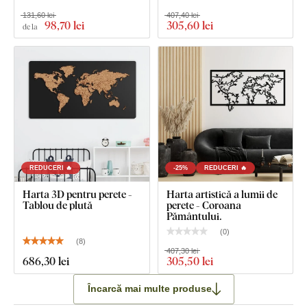
131,60 lei
407,40 lei
98
,70 lei
305
,60 lei
de la
REDUCERI 🔥
-25%
REDUCERI 🔥
Harta 3D pentru perete -
Harta artistică a lumii de
Tablou de plută
perete - Coroana
Pământului.
(
0
)
(
8
)
407,30 lei
686
,30 lei
305
,50 lei
Încarcă mai multe produse