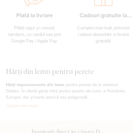
Plată la livrare
Cadouri gratuite la
fiecare comandă
Plătiți sigur și comod:
Cumperi mai mult, primești
ramburs, cu cardul sau prin
cadouri deosebite și livrare
Google Pay / Apple Pay.
gratuită!
Hărți din lemn pentru perete
Hărți impresionante din lemn
pentru perete de la atelierul
Dublez. În ofertă găsiți hărți pentru perete ale lumii, a României,
Europei, dar şi hartă istorică sau poligonală.…
Citește mai mult
Inspirații direct în căsuța D-