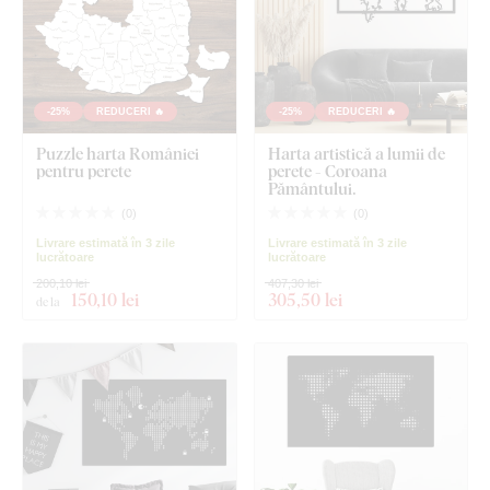
-25%
REDUCERI 🔥
-25%
REDUCERI 🔥
Puzzle harta României
Harta artistică a lumii de
pentru perete
perete - Coroana
Pământului.
(
0
)
(
0
)
Livrare estimată în 3 zile
Livrare estimată în 3 zile
lucrătoare
lucrătoare
200,10 lei
407,30 lei
150
,10 lei
305
,50 lei
de la