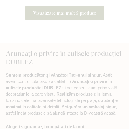
Vizualizare mai mult 5 produse
Aruncați o privire în culisele producției
DUBLEZ
Suntem producător și vânzător într-unul singur
. Astfel,
avem control total asupra calității :)
Aruncați o privire în
culisele producției DUBLEZ
și descoperiți cum prind viață
decorațiunile la care visați.
Realizăm produse din lemn
,
folosind cele mai avansate tehnologii de pe piață,
cu atenție
maximă la calitate și detalii
.
Asigurăm un ambalaj sigur
,
astfel încât produsele să ajungă intacte la D-voastră acasă.
Alegeți siguranța și cumpărați de la noi: