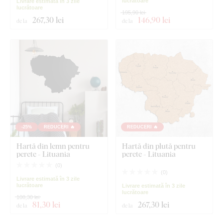
lucrătoare
Livrare estimată în 3 zile
lucrătoare
195,90 lei
267
,30 lei
146
,90 lei
de la
de la
-25%
REDUCERI 🔥
REDUCERI 🔥
Hartă din lemn pentru
Hartă din plută pentru
perete - Lituania
perete - Lituania
(
0
)
(
0
)
Livrare estimată în 3 zile
lucrătoare
Livrare estimată în 3 zile
lucrătoare
108,30 lei
81
,30 lei
267
,30 lei
de la
de la