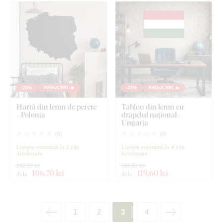
-25%
REDUCERI 🔥
-25%
REDUCERI 🔥
Hartă din lemn de perete
Tablou din lemn cu
- Polonia
drapelul național -
Ungaria
(
0
)
(
0
)
Livrare estimată în 3 zile
Livrare estimată în 4 zile
lucrătoare
lucrătoare
142,30 lei
159,50 lei
106
,70 lei
119
,60 lei
de la
de la
1
2
3
4