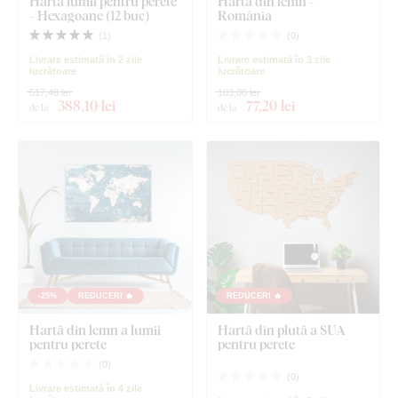
Harta lumii pentru perete
Harta din lemn -
- Hexagoane (12 buc)
România
(
1
)
(
0
)
Livrare estimată în 2 zile
Livrare estimată în 3 zile
lucrătoare
lucrătoare
517,40 lei
103,00 lei
388
,10 lei
77
,20 lei
de la
de la
-25%
REDUCERI 🔥
REDUCERI 🔥
Hartă din lemn a lumii
Hartă din plută a SUA
pentru perete
pentru perete
(
0
)
(
0
)
Livrare estimată în 4 zile