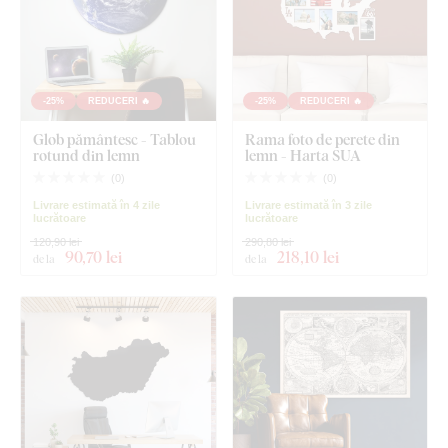
-25%
REDUCERI 🔥
-25%
REDUCERI 🔥
Glob pământesc - Tablou
Rama foto de perete din
rotund din lemn
lemn - Harta SUA
(
0
)
(
0
)
Livrare estimată în 4 zile
Livrare estimată în 3 zile
lucrătoare
lucrătoare
120,90 lei
290,80 lei
90
,70 lei
218
,10 lei
de la
de la