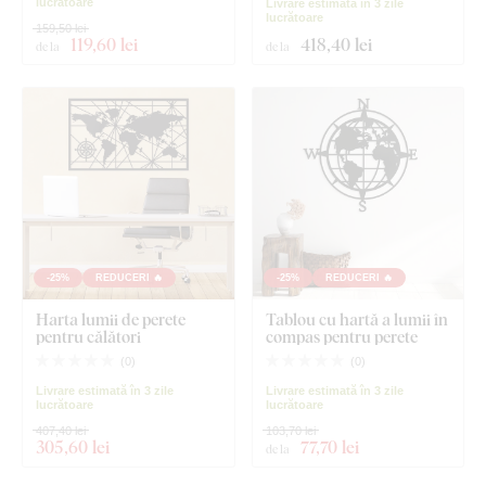
lucrătoare
Livrare estimată în 3 zile
lucrătoare
159,50 lei
119
,60 lei
418
,40 lei
de la
de la
-25%
REDUCERI 🔥
-25%
REDUCERI 🔥
Harta lumii de perete
Tablou cu hartă a lumii în
pentru călători
compas pentru perete
(
0
)
(
0
)
Livrare estimată în 3 zile
Livrare estimată în 3 zile
lucrătoare
lucrătoare
407,40 lei
103,70 lei
305
,60 lei
77
,70 lei
de la