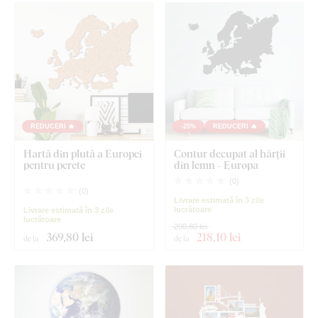
REDUCERI 🔥
-25%
REDUCERI 🔥
Hartă din plută a Europei
Contur decupat al hărții
pentru perete
din lemn - Europa
(
0
)
(
0
)
Livrare estimată în 3 zile
lucrătoare
Livrare estimată în 3 zile
lucrătoare
290,80 lei
369
,80 lei
218
,10 lei
de la
de la