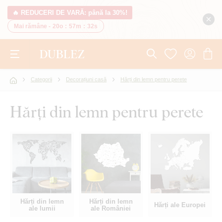
🔥 REDUCERI DE VARĂ: până la 30%!
Mai rămâne -
20o
:
57m
:
31s
Categorii
Decorațiuni casă
Hărți din lemn pentru perete
Hărți din lemn pentru perete
Hărți din lemn
Hărți din lemn
Hărți ale Europei
ale lumii
ale României