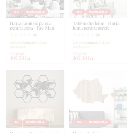
-25%
REDUCERI 🔥
-25%
REDUCERI 🔥
Harta lumii de perete
Tablou din lemn - Harta
pentru copii - Pac-Man
lumii pentru perete
(
0
)
(
0
)
Livrare estimată în 2 zile
Livrare estimată în 3 zile
lucrătoare
lucrătoare
407,30 lei
407,30 lei
305
,50 lei
305
,50 lei
-25%
REDUCERI 🔥
-25%
REDUCERI 🔥