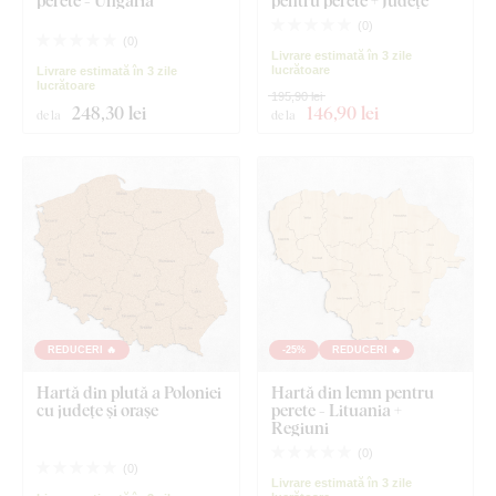
(
0
)
(
0
)
Livrare estimată în 3 zile
lucrătoare
Livrare estimată în 3 zile
lucrătoare
195,90 lei
248
,30 lei
146
,90 lei
de la
de la
REDUCERI 🔥
-25%
REDUCERI 🔥
Hartă din plută a Poloniei
Hartă din lemn pentru
cu județe și orașe
perete - Lituania +
Regiuni
(
0
)
(
0
)
Livrare estimată în 3 zile