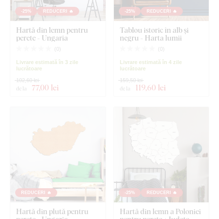
-25%
REDUCERI 🔥
-25%
REDUCERI 🔥
Hartă din lemn pentru
Tablou istoric în alb și
perete - Ungaria
negru - Harta lumii
(
0
)
(
0
)
Livrare estimată în 3 zile
Livrare estimată în 4 zile
lucrătoare
lucrătoare
102,60 lei
159,50 lei
77
,00 lei
119
,60 lei
de la
de la
REDUCERI 🔥
-25%
REDUCERI 🔥
Hartă din plută pentru
Hartă din lemn a Poloniei
perete - Ungaria
pentru perete + Județe