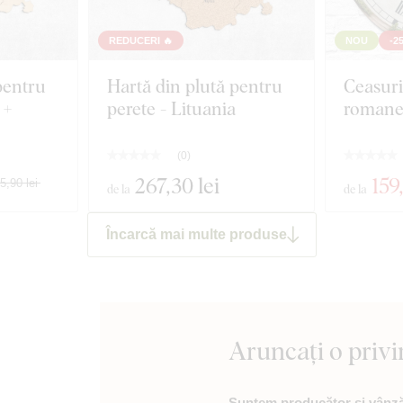
REDUCERI 🔥
NOU
-2
pentru
Hartă din plută pentru
Ceasuri
 +
perete - Lituania
romane
(
0
)
267
,30 lei
159
5,90 lei
de la
de la
Încarcă mai multe produse
Aruncați o privi
Suntem producător și vânzăt