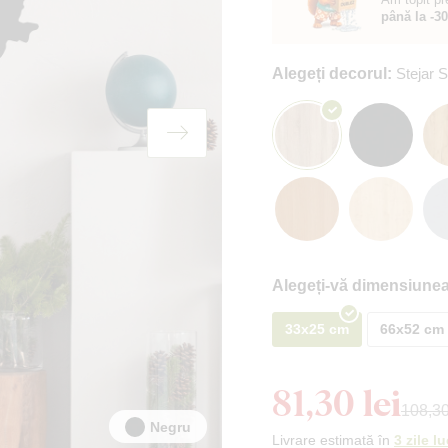
până la -3
Alegeți decorul:
Stejar
Alegeți-vă dimensiunea
33x25 cm
66x52 cm
81,30 lei
108,30
Negru
Livrare estimată în
3 zile l