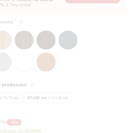
0%.
⏳ Timp limitat!
 Sonoma
 produsului:
87x68 cm
+79,70 lei
+212,60 lei
 lei
-
25
%
ucrătoare
(
12.08.2026
)