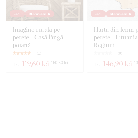
-25%
REDUCERI 🔥
-25%
REDUCERI 🔥
Imagine rurală pe
Hartă din lemn 
perete - Casă lângă
perete - Lituania
poiană
Regiuni
(
1
)
(
0
)
119
,60 lei
146
,90 lei
159,50 lei
19
de la
de la