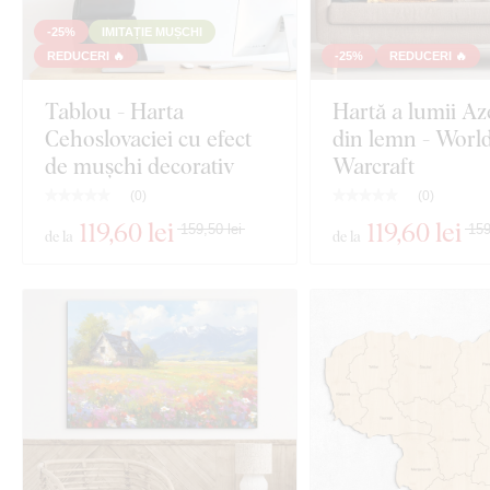
-25%
IMITAȚIE MUȘCHI
REDUCERI 🔥
-25%
REDUCERI 🔥
Tablou - Harta
Hartă a lumii Az
Cehoslovaciei cu efect
din lemn - World
de mușchi decorativ
Warcraft
(
0
)
(
0
)
119
,60 lei
119
,60 lei
159,50 lei
159
de la
de la