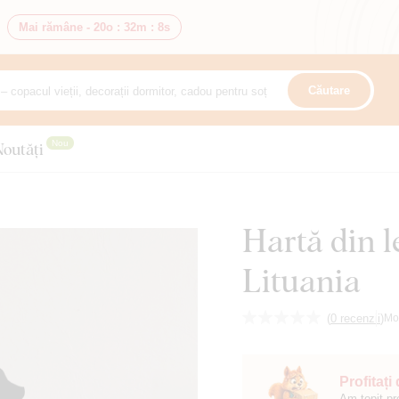
Mai rămâne -
20o
:
32m
:
7s
Căutare
Nou
Noutăți
Hartă din l
Lituania
(
0 recenzii
)
Mo
Profitați
Am topit pr