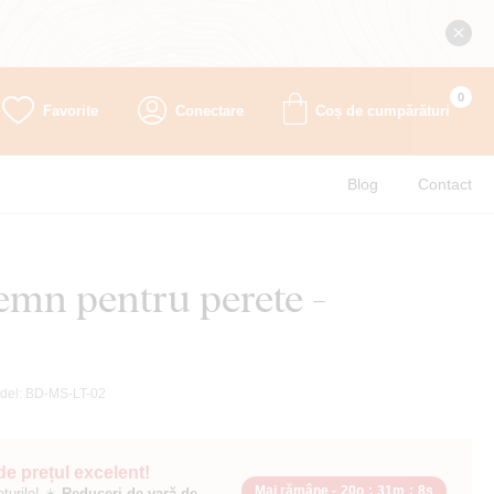
0
Favorite
Conectare
Coș de cumpărături
Blog
Contact
emn pentru perete -
del:
BD-MS-LT-02
 de prețul excelent!
Mai rămâne -
20o
:
31m
:
7s
ețurile! ☀️
Reduceri de vară de