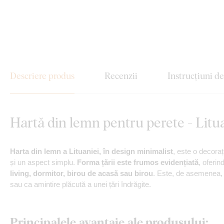
Descriere produs
Recenzii
Instrucțiuni d
Hartă din lemn pentru perete - Litu
Harta din lemn a Lituaniei, în design minimalist
, este o decoraț
și un aspect simplu.
Forma țării este frumos evidențiată
, oferin
living, dormitor, birou de acasă sau birou
. Este, de asemenea, o
sau ca amintire plăcută a unei țări îndrăgite.
Principalele avantaje ale produsului: