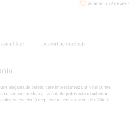
Schimb în 30 de zile
e asamblare
Deseori ne întrebați
ania
iune elegantă de perete, care impresionează prin linii curate
du-i un aspect modern și rafinat.
Se potrivește excelent în
 alegere excelentă drept cadou pentru iubitorii de călătorii