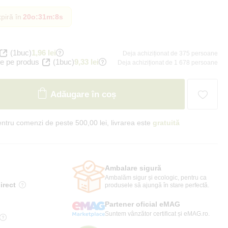
piră în
20o
:
31m
:
7s
(1buc)
1,96 lei
Deja achiziționat de 375 persoane
e pe produs
(1buc)
9,33 lei
Deja achiziționat de 1 678 persoane
Adăugare în coș
ntru comenzi de peste 500,00 lei, livrarea este
gratuită
Ambalare sigură
Ambalăm sigur și ecologic, pentru ca
irect
produsele să ajungă în stare perfectă.
Partener oficial eMAG
Suntem vânzător certificat și eMAG.ro.