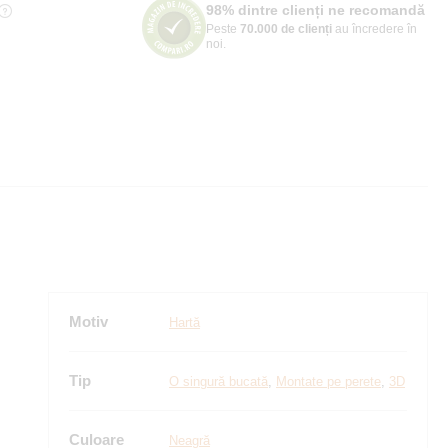
98% dintre clienți ne recomandă
Peste
70.000 de clienți
au încredere în
noi.
Motiv
Hartă
Tip
O singură bucată
,
Montate pe perete
,
3D
Culoare
Neagră