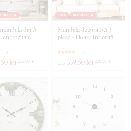
DUCERI 🔥
-25%
REDUCERI 🔥
 mandala din 3
Mandala decorativă 3
 Generozitate
piese - Floare Înflorită
(
8
)
(
3
)
,50 lei
169
,50 lei
226,00 lei
226,00 lei
de la