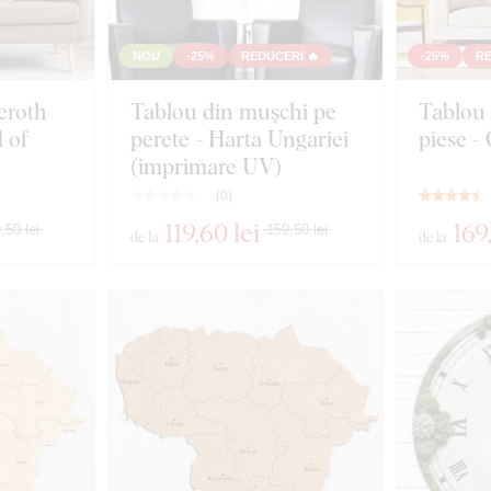
NOU
-25%
REDUCERI 🔥
-25%
RE
eroth
Tablou din mușchi pe
Tablou
 of
perete - Harta Ungariei
piese -
(imprimare UV)
(
0
)
119
,60 lei
169
,50 lei
159,50 lei
de la
de la