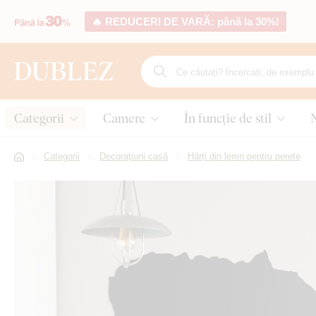
🔥 REDUCERI DE VARĂ: până la 30%!
Categorii
Camere
În funcție de stil
Categorii
Decorațiuni casă
Hărți din lemn pentru perete