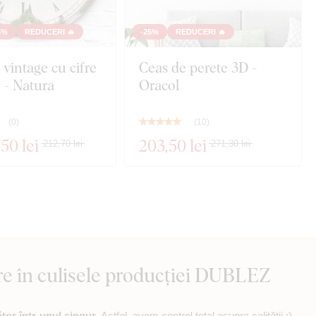
5%
REDUCERI 🔥
-25%
REDUCERI 🔥
 vintage cu cifre
Ceas de perete 3D -
 - Natura
Oracol
(
0
)
(
10
)
,50 lei
203
,50 lei
212,70 lei
271,30 lei
re în culisele producției DUBLEZ
or într-unul singur
. Astfel, avem control total asupra calității :)