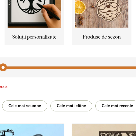
Soluții personalizate
Produse de sezon
ltrele
Abstract
Acte
Bule
Budis
Cele mai scumpe
Cele mai ieftine
Cele mai recente
Acasă
Flori
Bucătărie
Cal