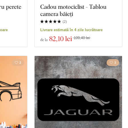
ru perete
Cadou motociclist - Tablou
camera băieți
(
2
)
toare
Livrare estimată în 4 zile lucrătoare
82
,10 lei
109,40 lei
de la
2
3