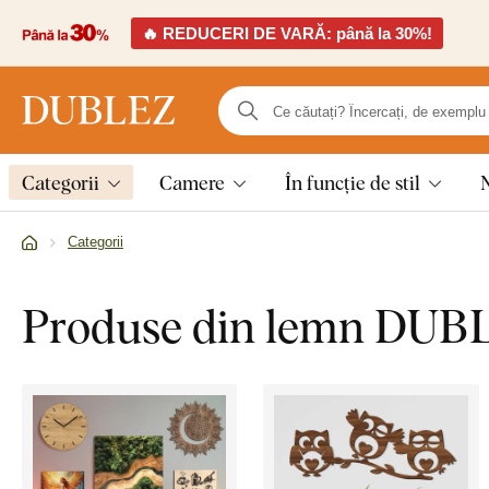
🔥 REDUCERI DE VARĂ: până la 30%!
Categorii
Camere
În funcție de stil
Categorii
Produse din lemn DUB