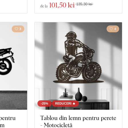
101
,50 lei
135,30 lei
de la
3
4
-25%
REDUCERI 🔥
 pentru
Tablou din lemn pentru perete
om
- Motocicletă