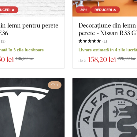
UCERI 🔥
-30%
REDUCERI 🔥
in lemn pentru perete
Decorațiune din lemn
E36
perete - Nissan R33 
(
3
)
(
1
)
mată în 3 zile lucrătoare
Livrare estimată în 4 zile lucră
50 lei
158
,20 lei
135,30 lei
226,00 lei
de la
1