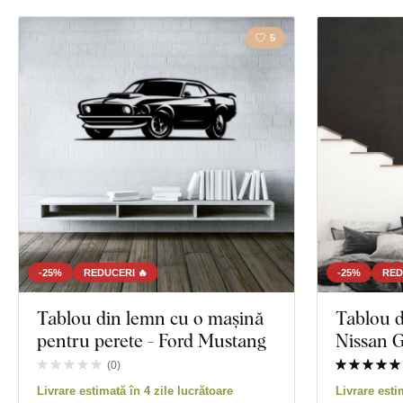
Vizualizare 73 
5
-25%
REDUCERI 🔥
-25%
RED
Tablou din lemn cu o mașină
Tablou d
pentru perete - Ford Mustang
Nissan 
(
0
)
Livrare estimată în 4 zile lucrătoare
Livrare esti