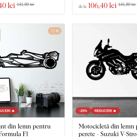
40 lei
106
,40 lei
141,80 lei
141,80 lei
de la
8
UCERI 🔥
-25%
REDUCERI 🔥
nt din lemn pentru
Motocicletă din lemn
 Formula F1
perete - Suzuki V-Str