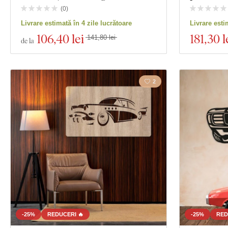
(
0
)
Livrare estimată în 4 zile lucrătoare
Livrare esti
106
,40 lei
181
,30 l
141,80 lei
de la
2
-25%
REDUCERI 🔥
-25%
RED