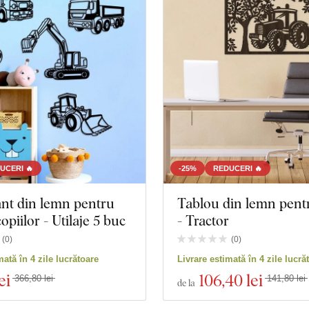
se
Oameni
Manda
Fluturi
Natură
Copac
Inima
Coroană
Natură
Muzică
Marină
UCERI 🔥
-25%
REDUCERI 🔥
nt din lemn pentru
Tablou din lemn pent
Spațiu
Sport
piilor - Utilaje 5 buc
- Tractor
Jocuri
Portret
(
0
)
(
0
)
mată în 4 zile lucrătoare
Livrare estimată în 4 zile lucră
turi
Personalități
Nuntă
ei
106
,40 lei
366,80 lei
141,80 lei
de la