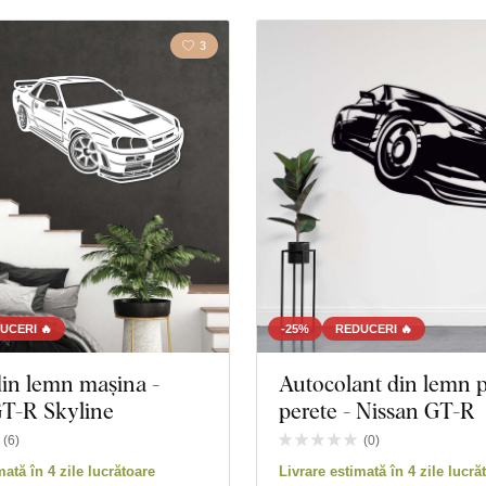
produse
Închidere filtrul
3
UCERI 🔥
-25%
REDUCERI 🔥
in lemn mașina -
Autocolant din lemn 
GT-R Skyline
perete - Nissan GT-R
(
6
)
(
0
)
mată în 4 zile lucrătoare
Livrare estimată în 4 zile lucră