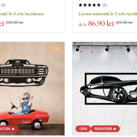
(
0
)
(
3
)
mată în 4 zile lucrătoare
Livrare estimată în 3 zile lucră
ei
86
,90 lei
259,00 lei
115,90 lei
de la
3
UCERI 🔥
-25%
REDUCERI 🔥