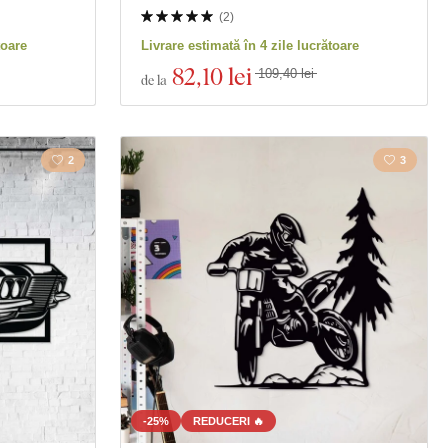
(
2
)
toare
Livrare estimată în 4 zile lucrătoare
82
,10 lei
109,40 lei
de la
2
3
-25%
REDUCERI 🔥