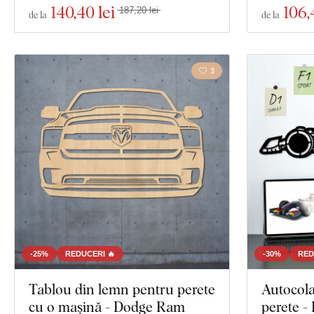
140
,40 lei
106
,
187,20 lei
de la
de la
3
-25%
REDUCERI 🔥
-30%
RED
Tablou din lemn pentru perete
Autocola
cu o mașină - Dodge Ram
perete -