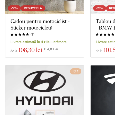
-30%
REDUCERI 🔥
-25%
RED
Cadou pentru motociclist -
Tablou d
Sticker motocicletă
- BMW 
(
3
)
Livrare estimată în 4 zile lucrătoare
Livrare esti
108
,30 lei
101
,
154,80 lei
de la
de la
2