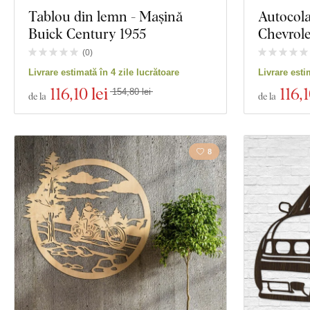
Tablou din lemn - Mașină
Autocola
Buick Century 1955
Chevrol
(
0
)
Livrare estimată în 4 zile lucrătoare
Livrare esti
116
,10 lei
116
,1
154,80 lei
de la
de la
8