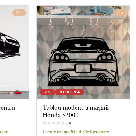
4
2
-25%
REDUCERI 🔥
pentru
Tablou modern a mașinii -
Honda S2000
(
0
)
toare
Livrare estimată în 4 zile lucrătoare