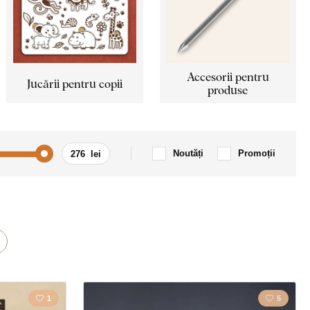
Accesorii pentru
Jucării pentru copii
produse
Noutăți
Promoții
Mașină / Motocicletă
m
Citat / Inscripție
Țară
1
5
Dragoste