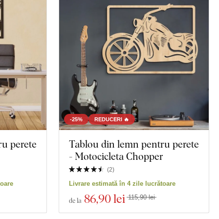
la
Hartă
Poligonal
Bufnițe
 moartă
Animal
Motociclete
-25%
REDUCERI 🔥
ru perete
Tablou din lemn pentru perete
Educație
- Motocicleta Chopper
Spiritualitate
(
2
)
toare
Livrare estimată în 4 zile lucrătoare
86
,90 lei
115,90 lei
de la