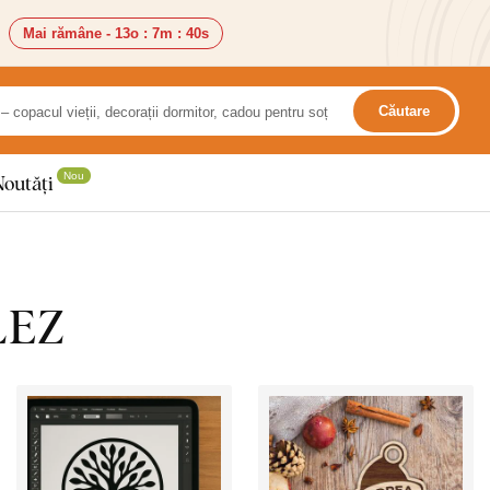
Mai rămâne -
13o
:
7m
:
38s
Căutare
Nou
Noutăți
LEZ