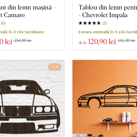
nt din lemn mașină -
Tablou din lemn pent
et Camaro
- Chevrolet Impala
(
0
)
(
2
)
mată în 4 zile lucrătoare
Livrare estimată în 4 zile lucră
0 lei
120
,90 lei
154,80 lei
161,30 lei
de la
7