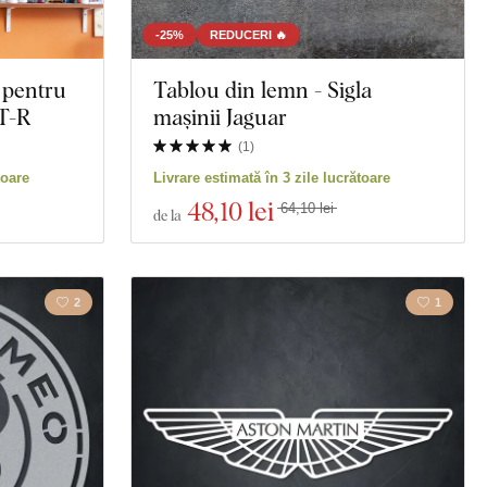
-25%
REDUCERI 🔥
 pentru
Tablou din lemn - Sigla
GT-R
mașinii Jaguar
(
1
)
toare
Livrare estimată în 3 zile lucrătoare
48
,10 lei
64,10 lei
de la
2
1