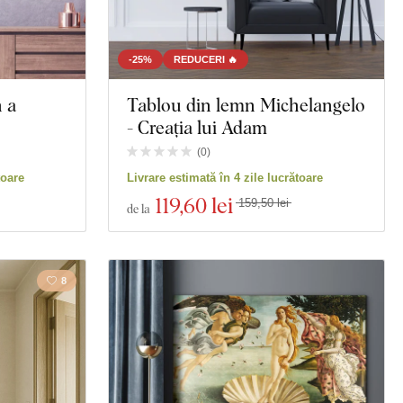
-25%
REDUCERI 🔥
 a
Tablou din lemn Michelangelo
- Creația lui Adam
(
0
)
toare
Livrare estimată în 4 zile lucrătoare
119
,60 lei
159,50 lei
de la
8