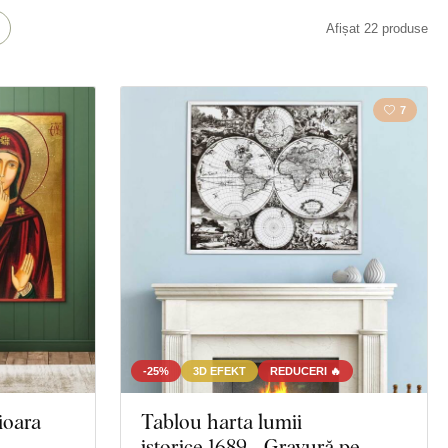
Țară
Afișat 22 produse
Față
7
-25%
3D EFEKT
REDUCERI 🔥
ioara
Tablou harta lumii
istorice 1689 - Gravură pe