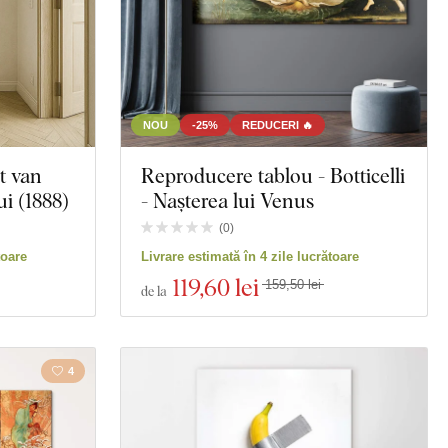
NOU
-25%
REDUCERI 🔥
t van
Reproducere tablou - Botticelli
i (1888)
- Nașterea lui Venus
(
0
)
toare
Livrare estimată în 4 zile lucrătoare
119
,60 lei
159,50 lei
de la
4