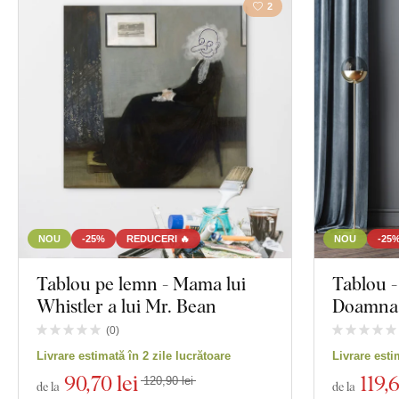
2
NOU
-25%
REDUCERI 🔥
NOU
-25
Tablou pe lemn - Mama lui
Tablou -
Whistler a lui Mr. Bean
Doamna 
(
0
)
Livrare estimată în 2 zile lucrătoare
Livrare esti
90
,70 lei
119
,
120,90 lei
de la
de la