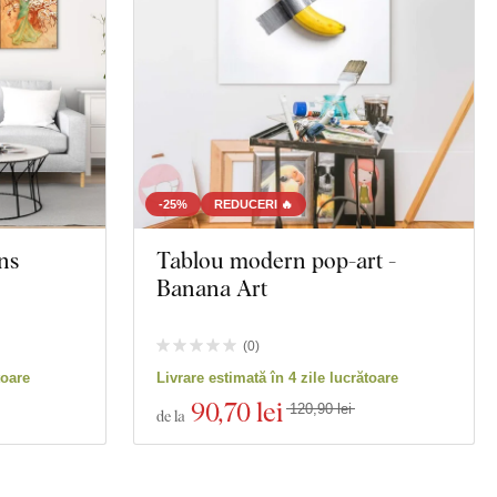
-25%
REDUCERI 🔥
ns
Tablou modern pop-art -
Banana Art
(
0
)
toare
Livrare estimată în 4 zile lucrătoare
90
,70 lei
120,90 lei
de la