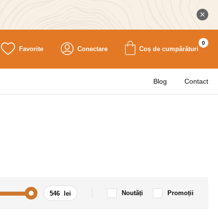
0
Favorite
Conectare
Coș de cumpărături
Blog
Contact
Noutăți
Promoții