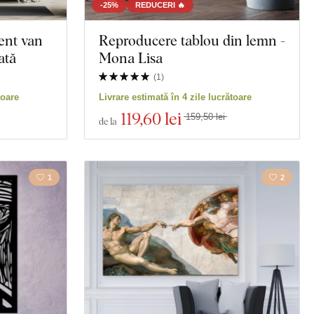
-25%
REDUCERI 🔥
ent van
Reproducere tablou din lemn -
ată
Mona Lisa
(
1
)
toare
Livrare estimată în 4 zile lucrătoare
119
,60 lei
159,50 lei
de la
1
2