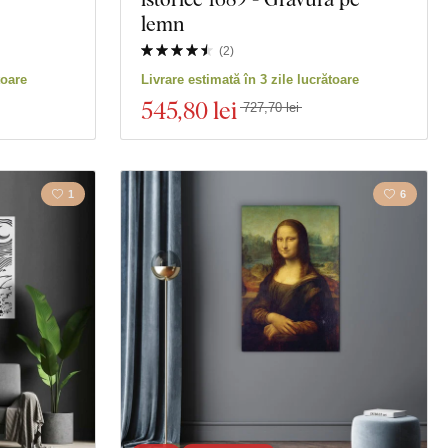
lemn
(
2
)
toare
Livrare estimată în 3 zile lucrătoare
545
,80 lei
727,70 lei
1
6