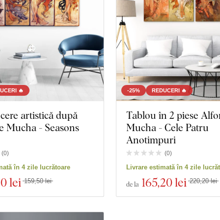
UCERI 🔥
-25%
REDUCERI 🔥
ere artistică după
Tablou în 2 piese Alfo
e Mucha - Seasons
Mucha - Cele Patru
Anotimpuri
(
0
)
(
0
)
mată în 4 zile lucrătoare
Livrare estimată în 4 zile lucră
60 lei
165
,20 lei
159,50 lei
220,20 lei
de la