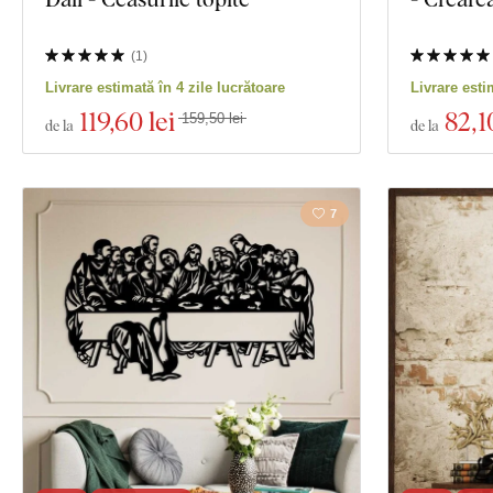
Material
Vizualizare 22 
(
1
)
Adâncime
Livrare estimată în 4 zile lucrătoare
Livrare esti
119
,60 lei
82
,1
159,50 lei
de la
de la
7