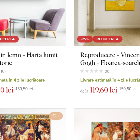
UCERI 🔥
-25%
REDUCERI 🔥
in lemn - Harta lumii,
Reproducere - Vincen
toric
Gogh - Floarea-soarelu
(
0
)
(
0
)
mată în 4 zile lucrătoare
Livrare estimată în 4 zile lucră
60 lei
119
,60 lei
159,50 lei
159,50 lei
de la
2