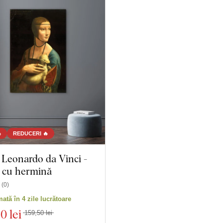
%
REDUCERI 🔥
 Leonardo da Vinci -
cu hermină
(
0
)
mată în 4 zile lucrătoare
60 lei
159,50 lei