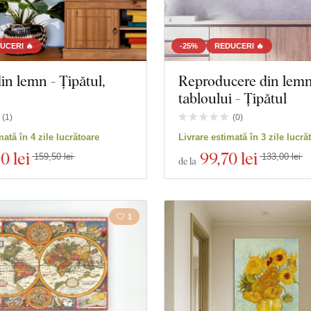
UCERI 🔥
-25%
REDUCERI 🔥
in lemn - Țipătul,
Reproducere din lemn
tabloului - Țipătul
(
1
)
(
0
)
mată în 4 zile lucrătoare
Livrare estimată în 3 zile lucră
60 lei
99
,70 lei
159,50 lei
133,00 lei
de la
1