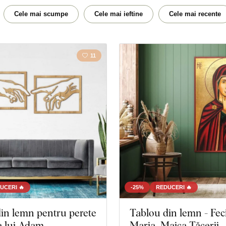
Călătorie
Flori
Cele mai scumpe
Cele mai ieftine
Cele mai recente
Hartă
Natură
11
Portret
UCERI 🔥
-25%
REDUCERI 🔥
in lemn pentru perete
Tablou din lemn - Fec
a lui Adam
Maria, Maica Tăcerii