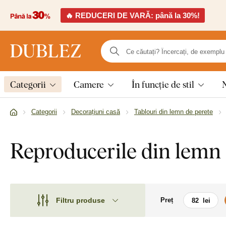
🔥 REDUCERI DE VARĂ: până la 30%!
Categorii
Camere
În funcție de stil
Categorii
Decorațiuni casă
Tablouri din lemn de perete
Reproducerile din lemn 
Filtru produse
Preț
Motiv
Motiv