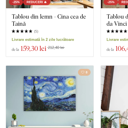
-25%
REDUCERI 🔥
-25%
RED
Tablou din lemn - Cina cea de
Tablou 
Taină
da Vinci
(
5
)
Livrare estimată în 2 zile lucrătoare
Livrare esti
159
,30 lei
106
,
212,40 lei
de la
de la
8