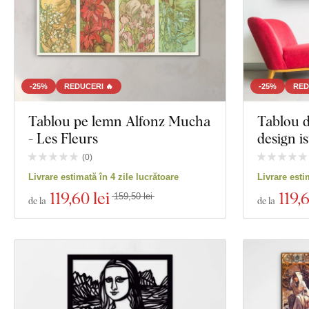
-25%
REDUCERI 🔥
-25%
RED
Tablou pe lemn Alfonz Mucha
Tablou d
- Les Fleurs
design is
(
0
)
Livrare estimată în 4 zile lucrătoare
Livrare esti
119
,60 lei
119
,
159,50 lei
de la
de la