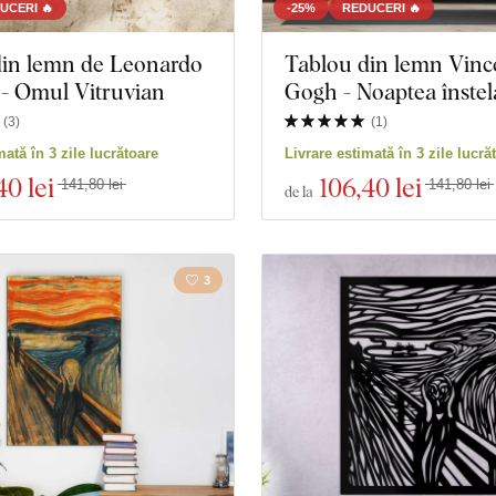
UCERI 🔥
-25%
REDUCERI 🔥
din lemn de Leonardo
Tablou din lemn Vinc
 - Omul Vitruvian
Gogh - Noaptea înstel
(
3
)
(
1
)
mată în 3 zile lucrătoare
Livrare estimată în 3 zile lucră
40 lei
106
,40 lei
141,80 lei
141,80 lei
de la
3