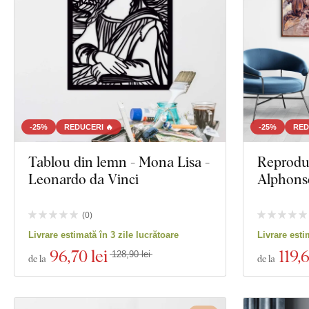
-25%
REDUCERI 🔥
-25%
RED
Tablou din lemn - Mona Lisa -
Reproduc
Leonardo da Vinci
Alphons
(
0
)
Livrare estimată în 3 zile lucrătoare
Livrare esti
96
,70 lei
119
,
128,90 lei
de la
de la