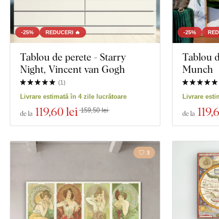
-25%
REDUCERI 🔥
-25%
RED
Tablou de perete - Starry
Tablou d
Night, Vincent van Gogh
Munch
(
1
)
Livrare estimată în 4 zile lucrătoare
Livrare esti
119
,60 lei
119
,
159,50 lei
de la
de la
3