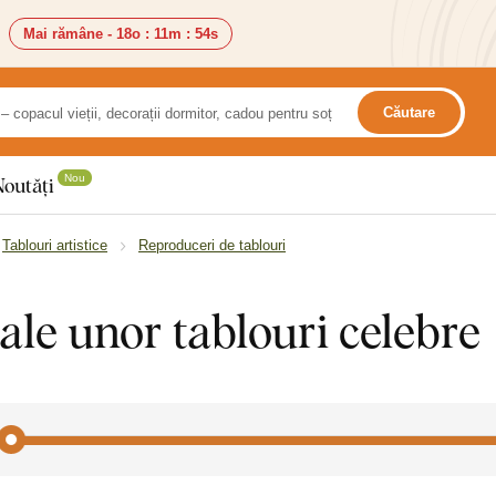
Mai rămâne -
18o
:
11m
:
52s
Căutare
Nou
Noutăți
Tablouri artistice
Reproduceri de tablouri
ale unor tablouri celebre