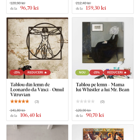
128,90 lei
212,40 lei
tabloului
96
,70 lei
159
,30 lei
de la
de la
Instrucțiuni clare pentru montaj
-25%
REDUCERI 🔥
NOU
-25%
REDUCERI 🔥
Tablou din lemn de
Tablou pe lemn - Mama
Leonardo da Vinci - Omul
lui Whistler a lui Mr. Bean
Vitruvian
(
3
)
(
0
)
141,80 lei
120,90 lei
106
,40 lei
90
,70 lei
de la
de la