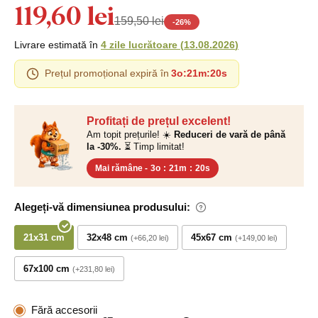
119,60 lei
159,50 lei
-
26
%
Livrare estimată în
4 zile lucrătoare
(
13.08.2026
)
Prețul promoțional expiră în
3o
:
21m
:
19s
Profitați de prețul excelent!
Am topit prețurile! ☀️
Reduceri de vară de până
la -30%.
⏳ Timp limitat!
Mai rămâne -
3o
:
21m
:
19s
Alegeți-vă dimensiunea produsului:
21x31 cm
32x48 cm
45x67 cm
+66,20 lei
+149,00 lei
67x100 cm
+231,80 lei
Fără accesorii