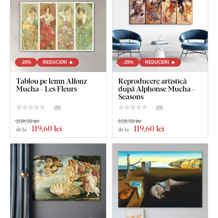
-25%
REDUCERI 🔥
-25%
REDUCERI 🔥
Tablou pe lemn Alfonz
Reproducere artistică
Mucha - Les Fleurs
după Alphonse Mucha -
Seasons
(
0
)
(
0
)
159,50 lei
159,50 lei
119
,60 lei
119
,60 lei
de la
de la