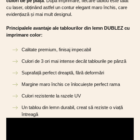
culori de pe piață
. După imprimare, fiecare tablou este tăiat
cu laser, obținând astfel un contur elegant maro închis, care
evidențiază și mai mult designul.
Principalele avantaje ale tablourilor din lemn DUBLEZ cu
imprimare color:
Calitate premium, finisaj impecabil
Culori de 3 ori mai intense decât tablourile pe pânză
Suprafață perfect dreaptă, fără deformări
Margine maro închis ce înlocuiește perfect rama
Culori rezistente la razele UV
Un tablou din lemn durabil, creat să reziste o viață
întreagă