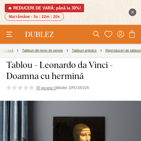
🔥 REDUCERI DE VARĂ: până la 30%!
Mai rămâne -
3o
:
22m
:
20s
iuni casă
Tablouri din lemn de perete
Tablouri artistice
Reproduceri de tablouri
Tablou - Leonardo da Vinci -
Doamna cu hermină
(
0 recenzii
)
Model:
DFO-00326