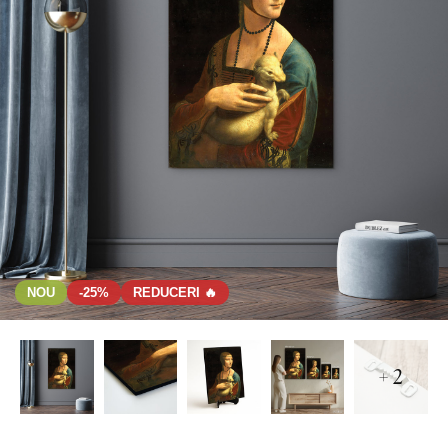
NOU
-25%
REDUCERI 🔥
+ 2