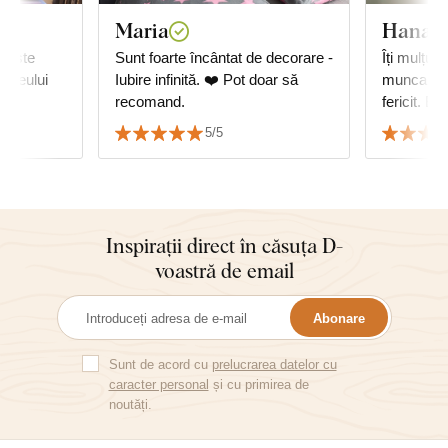
Maria
Hana K
; este
Sunt foarte încântat de decorare -
Îți mulțum
a leului
Iubire infinită. ❤️ Pot doar să
munca min
.
recomand.
fericit. B
 viteza
data nunți
5/5
balării.
☺️👏👏👏
Inspirații direct în căsuța D-
voastră de email
Abonare
Sunt de acord cu
prelucrarea datelor cu
caracter personal
și cu primirea de
noutăți.