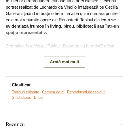
în interior o reproducere cunoscută a artei clasice. Celebrul
portret realizat de Leonardo da Vinci o înfățișează pe Cecilia
Gallerani ținând în brațe o hermină albă și se numără printre
cele mai renumite opere ale Renașterii. Tabloul din lemn
se
evidențiază frumos în living, birou, bibliotecă sau într-un
spațiu reprezentativ
.
Semnificația tabloului:
Tabloul „Doamna cu hermină” a fost
pictat de Leonardo da Vinci în jurul anilor 1489 - 1490 și o
reprezintă pe Cecilia Gallerani, o tânără femeie de la curtea
Arată mai mult
milaneză a lui Ludovico Sforza. Hermina din brațele sale este
asociată cu simbolistica purității și nobleții, făcând totodată
referire la însuși Sforza, care era cavaler al Ordinului
Herminei.
Clasificat
Tablouri colorate
Camera de zi
Reproduceri de tablouri
Stilul clasic
Biroul
Recenzii