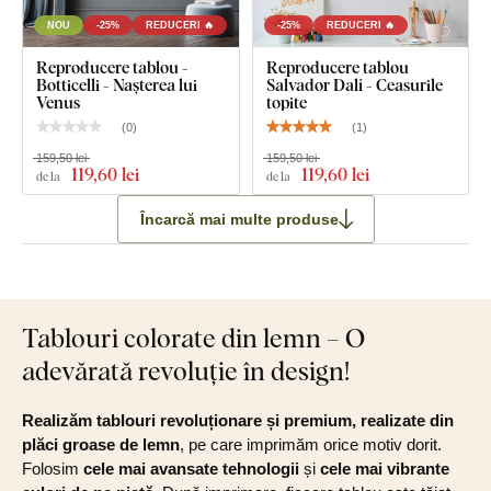
NOU
-25%
REDUCERI 🔥
-25%
REDUCERI 🔥
Reproducere tablou -
Reproducere tablou
Botticelli - Nașterea lui
Salvador Dalí - Ceasurile
Venus
topite
(
0
)
(
1
)
159,50 lei
159,50 lei
119
,60 lei
119
,60 lei
de la
de la
Încarcă mai multe produse
Tablouri colorate din lemn – O
adevărată revoluție în design!
Realizăm tablouri revoluționare și premium, realizate din
plăci groase de lemn
, pe care imprimăm orice motiv dorit.
Folosim
cele mai avansate tehnologii
și
cele mai vibrante